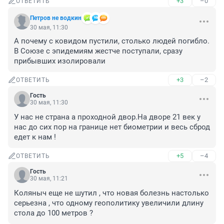
+3
–0
ОТВЕТИТЬ
Петров не водкин
30 мая, 11:30
А почему с ковидом пустили, столько людей погибло. 
В Союзе с эпидемиям жестче поступали, сразу 
прибывших изолировали
+3
–2
ОТВЕТИТЬ
Гость
30 мая, 11:30
У нас не страна а проходной двор.На дворе 21 век у 
нас до сих пор на границе нет биометрии и весь сброд 
едет к нам !
+5
–4
ОТВЕТИТЬ
Гость
30 мая, 11:21
Коляныч еще не шутил , что новая болезнь настолько 
серьезна , что одному геополитику увеличили длину 
стола до 100 метров ?