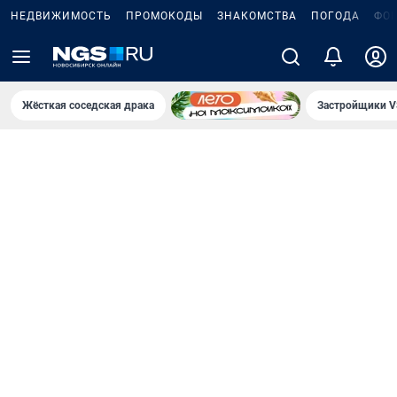
НЕДВИЖИМОСТЬ
ПРОМОКОДЫ
ЗНАКОМСТВА
ПОГОДА
ФО
Жёсткая соседская драка
Застройщики V