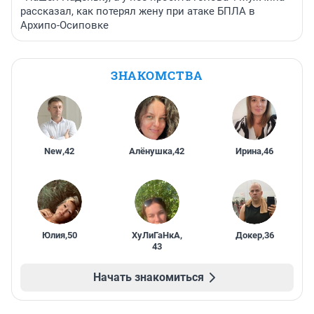
рассказал, как потерял жену при атаке БПЛА в
Архипо-Осиповке
ЗНАКОМСТВА
New
,
42
Алёнушка
,
42
Ирина
,
46
Юлия
,
50
ХуЛиГаНкА
,
Докер
,
36
43
Начать знакомиться