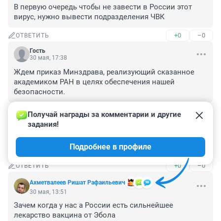
В первую очередь чтобы не завести в России этот 
вирус, нужно вывести подразделения ЧВК
+0
–0
ОТВЕТИТЬ
Гость
30 мая, 17:38
Ждем приказ Минздрава, реализующий сказанное 
академиком РАН в целях обеспечения нашей 
безопасности.
+0
–0
ОТВЕТИТЬ
Получай награды за комментарии и другие 
задания!
Гость
30 мая, 15:17
Подробнее в профиле
"Не ходите дети в Африку гулять! "
+0
–0
ОТВЕТИТЬ
Ахметвалеев Ришат Рафаильевич
30 мая, 13:51
Зачем когда у нас а России есть сильнейшее 
лекарство вакцина от Эбола