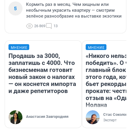
Кормить раз в месяц. Чем хищным или
5
необычным украсить квартиру — смотрим
зелёное разнообразие на выставке экзотики
26 869
13
МНЕНИЕ
МНЕНИЕ
Продашь за 3000,
«Никого нельз
заплатишь с 4000. Что
победить». О ч
бизнесменам готовит
главный блокб
новый закон о налогах
этого года, ко
— он коснется импорта
бьет рекорды 
и даже репетиторов
прокате: честн
отзыв на «Оди
Нолана
Стас Соколов
Анастасия Завгородняя
Эксперт