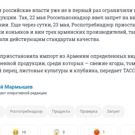
и российские власти уже не в первый раз ограничили
кции. Так, 22 мая Россельхознадзор ввел запрет на вв
ии. Еще через сутки, 23 мая, Роспотребнадзор приост
ии коньяков и вин трех армянских производителей, та
вали действующим стандартам качества.
я приостановила импорт из Армении определенных ви
венной продукции, среди которых — свежие ягоды, то
 перец, листовые культуры и клубника, передает ТАСС
ий Мармышев
ент оперативной редакции
а
Роспотребнадзор
Продукты
Проверка
Запрет
10
0
1