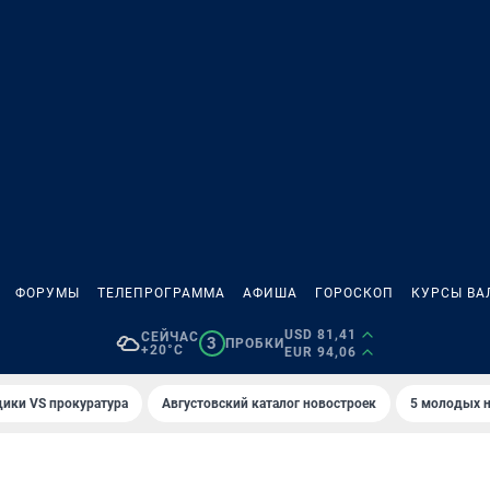
ФОРУМЫ
ТЕЛЕПРОГРАММА
АФИША
ГОРОСКОП
КУРСЫ ВА
USD 81,41
СЕЙЧАС
3
ПРОБКИ
+20°C
EUR 94,06
ики VS прокуратура
Августовский каталог новостроек
5 молодых н