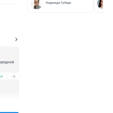
Надежда Губарь
вредной 
+0
–0
+0
–0