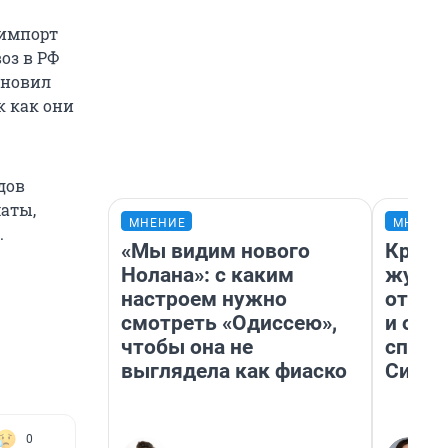
 импорт
оз в РФ
ановил
к как они
дов
маты,
МНЕНИЕ
МНЕНИ
.
«Мы видим нового
Красн
Нолана»: с каким
журна
настроем нужно
отпус
смотреть «Одиссею»,
и объ
чтобы она не
споре
выглядела как фиаско
Сибир
0