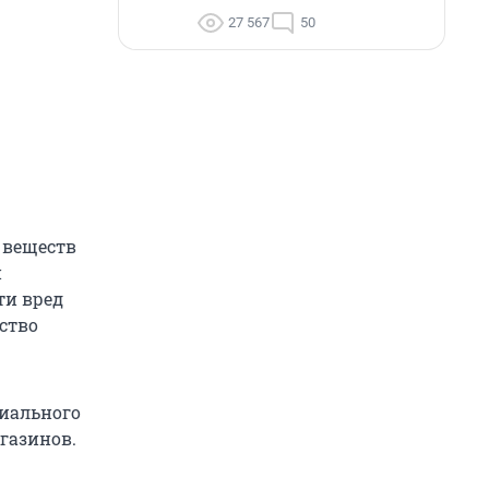
27 567
50
 веществ
и
ти вред
ство
циального
газинов.