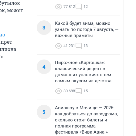
 бутылок
77 812
12
ок, может
Какой будет зима, можно
3
узнать по погоде 7 августа, —
но
важные приметы
апрет
41 231
13
иллиона
».
Пирожное «Картошка»:
4
классический рецепт в
домашних условиях с тем
самым вкусом из детства
30 688
15
Авиашоу в Мочище — 2026:
5
как добраться до аэродрома,
сколько стоят билеты и
полная программа
фестиваля «Вива Авиа!»