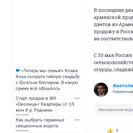
В последние дн
армянской проду
цветов из Армен
продажу в Росс
не соответство
С 30 мая Росси
сельскохозяйст
огурцы, сладкий
«Теперь мы семья!» Клава
Кока сыграла тайную свадьбу
с богатым блогером. В какую
Анатол
сумму всё обошлось
Корреспонд
Старт продаж в ЖК
«Околица»! Квартиры от 3,9
млн ₽ р. Родники
Минеральная вод
Как выбрать гаражные
секционные ворота
4