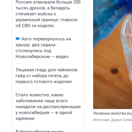
Россию атаковали больше 200
тысяч дронов, а Беларусь
стягивает войска к
украинской границе: главное
об СВО за неделю
Авто перевернулось на
крышу: два седана
столкнулись под
Новосибирском — видео
Лицевая гладь для чайников:
гайд от набора петель до
первого готового изделия
Стало известно, какие
заболевания чаще всего
находили на диспансеризации
у новосибирцев — в одной
Лечебные свойства в
картинке
Источник: 
Дарья Селен
В Новосибирске вновь