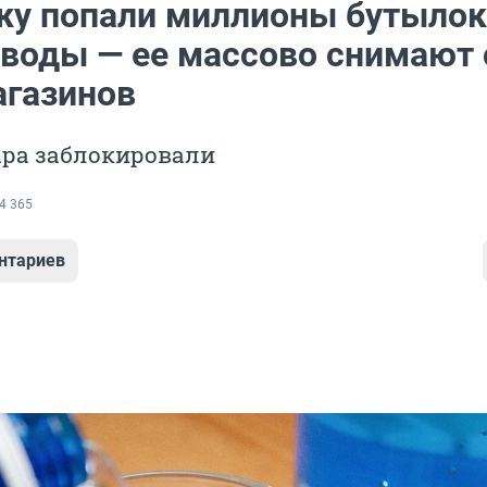
жу попали миллионы бутылок
 воды — ее массово снимают 
агазинов
ара заблокировали
4 365
нтариев