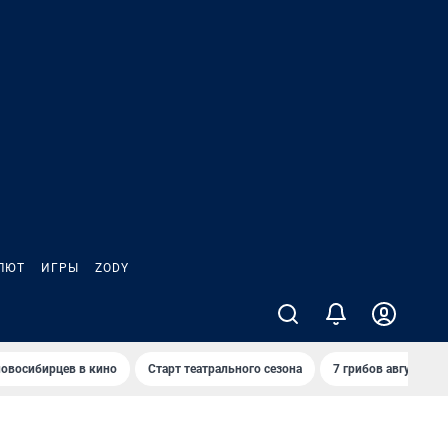
ЛЮТ
ИГРЫ
ZODY
овосибирцев в кино
Старт театрального сезона
7 грибов августа