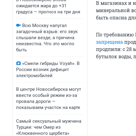
В магазинах и 
ожидается жара до +31
минеральной во
градуса — прогноз на три дня
быть опасна для
Всю Москву напугал
загадочный взрыв: его звук
По требованию 
слышали везде, а причина
запрещена
прод
неизвестна. Что это могло
продлили: с 28
быть
бутылок воды, 
«Смели гибриды Voyah». В
России возник дефицит
электромобилей
В центре Новосибирска могут
ввести особый режим из-за
провала дороги —
показываем участок на карте
Самый сексуальный мужчина
Турции: чем Омер из
«Клюквенного щербета»