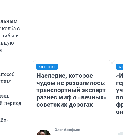
тельным
 колба с
грибы и
сивную
я
МНЕНИЕ
МНЕНИ
способ
Наследие, которое
«Игру
гким
чудом не развалилось:
герои
транспортный эксперт
учит 
тель
разнес миф о «вечных»
попул
й период.
советских дорогах
франш
она п
Во-
Олег Арефьев