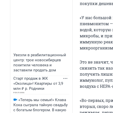
покупки дешевы
«У нас большой
пневмонитом — 
водой, которую
микробы, и при
иммунную реакц
микроорганизма
Увезли в реабилитационный
центр: трое новосибирцев
Это не значит, 
похитили человека и
снизить так на
заставили продать дом
получить лишню
Старт продаж в ЖК
иммунолог, пул
«Околица»! Квартиры от 3,9
воздуха с HEPA
млн ₽ р. Родники
«Теперь мы семья!» Клава
«Во-первых, пр
Кока сыграла тайную свадьбу
вторых, скоро л
с богатым блогером. В какую
режимом „черног