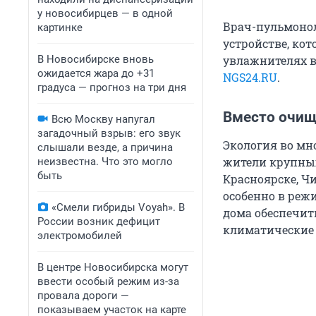
у новосибирцев — в одной
Врач-пульмонол
картинке
устройстве, кот
В Новосибирске вновь
увлажнителях в
ожидается жара до +31
NGS24.RU
.
градуса — прогноз на три дня
Вместо очищ
Всю Москву напугал
загадочный взрыв: его звук
Экология во мно
слышали везде, а причина
жители крупных
неизвестна. Что это могло
быть
Красноярске, Чи
особенно в реж
«Смели гибриды Voyah». В
дома обеспечит
России возник дефицит
климатические 
электромобилей
В центре Новосибирска могут
ввести особый режим из-за
провала дороги —
показываем участок на карте