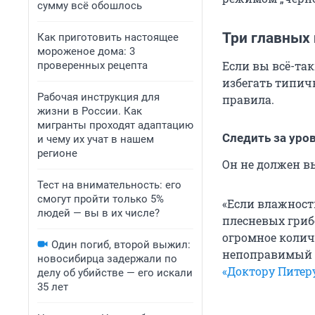
сумму всё обошлось
Три главных
Как приготовить настоящее
мороженое дома: 3
Если вы всё-та
проверенных рецепта
избегать типич
Рабочая инструкция для
правила.
жизни в России. Как
мигранты проходят адаптацию
Следить за уро
и чему их учат в нашем
регионе
Он не должен в
Тест на внимательность: его
смогут пройти только 5%
«Если влажност
людей — вы в их числе?
плесневых грибо
огромное колич
Один погиб, второй выжил:
непоправимый в
новосибирца задержали по
«Доктору Питер
делу об убийстве — его искали
35 лет