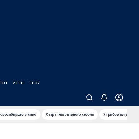
ЛЮТ
ИГРЫ
ZODY
овосибирцев в кино
Старт театрального сезона
7 грибов августа