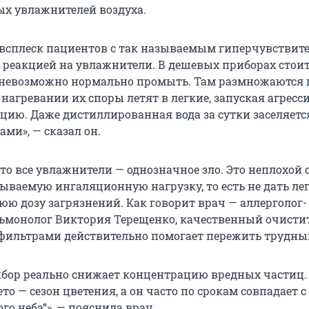
х увлажнителей воздуха.
 всплеск пациентов с так называемым гиперчувстви
реакцией на увлажнители. В дешевых приборах стоит
 невозможно нормально промыть. Там размножаются 
 нагревании их споры летят в легкие, запуская агрес
ию. Даже дистиллированная вода за сутки заселяетс
ми», — сказал он.
что все увлажнители — однозначное зло. Это неплохой 
зываемую ингаляционную нагрузку, то есть не дать ле
ю дозу загрязнений. Как говорит врач — аллерголог-
ьмонолог Виктория Терещенко, качественный очисти
-фильтрами действительно помогает пережить трудны
ибор реально снижает концентрацию вредных частиц. 
ето — сезон цветения, а он часто по срокам совпадает с
о неба“», — пояснила врач.