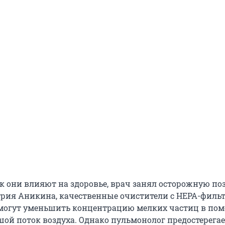
ак они влияют на здоровье, врач занял осторожную п
рия Аникина, качественные очистители с HEPA-филь
могут уменьшить концентрацию мелких частиц в по
шой поток воздуха. Однако пульмонолог предостерегае