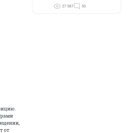
27 587
50
озицию.
трами
мещении,
т от