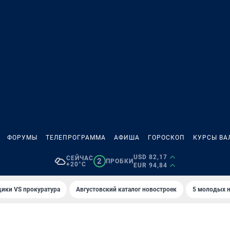
ФОРУМЫ
ТЕЛЕПРОГРАММА
АФИША
ГОРОСКОП
КУРСЫ ВА
USD 82,17
СЕЙЧАС
2
ПРОБКИ
+20°C
EUR 94,84
ики VS прокуратура
Августовский каталог новостроек
5 молодых н