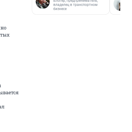
Блогер, предприниматель,
владелец в транспортном
бизнесе
жно
стых
ы
сывается
ал