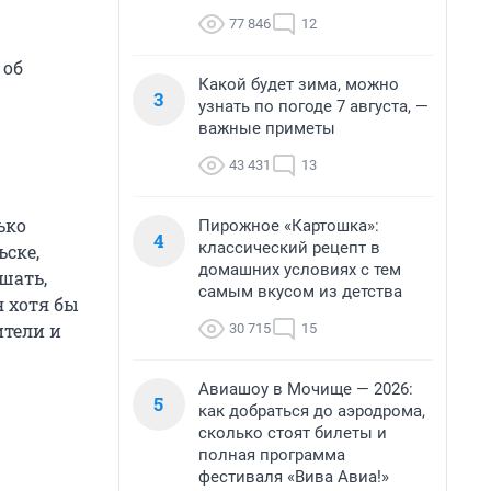
77 846
12
 об
Какой будет зима, можно
3
узнать по погоде 7 августа, —
важные приметы
43 431
13
ько
Пирожное «Картошка»:
4
классический рецепт в
ске,
домашних условиях с тем
шать,
самым вкусом из детства
я хотя бы
ители и
30 715
15
Авиашоу в Мочище — 2026:
5
как добраться до аэродрома,
сколько стоят билеты и
полная программа
фестиваля «Вива Авиа!»