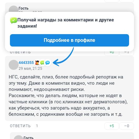
Гость
29 мая, 22:33
Получай награды за комментарии и другие 
Много статей стало про рак. Наверное, правильно. 
задания!
Новый главный врач онкологии на Плахотного, 
взялся за дело основательно! Знаю, толковый 
Подробнее в профиле
мужик!
+0
–1
ОТВЕТИТЬ
4443355
29 мая, 21:25
НГС, сделайте, плиз, более подробный репортаж на 
эту тему. Даже в комментах видно, что люди не 
понимают, недооценивают риски.

Расскажите, что делать людям, которые не ходят в 
частные клиники (в гос.клиниках нет дерматологов), 
как уберечься, что загорать надо аккуратно, а 
белокожим, с родинками вообще не загорать и т.д.
+5
–0
ОТВЕТИТЬ
1
Гость