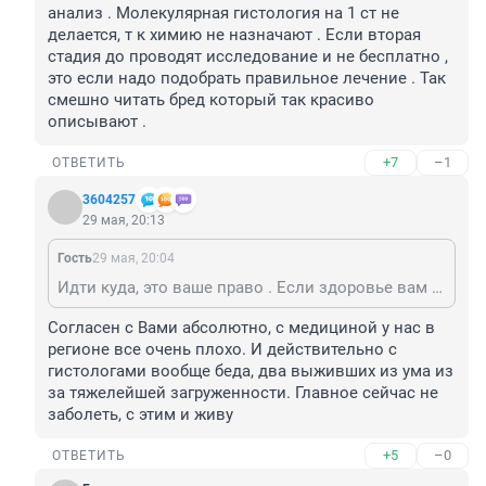
анализ . Молекулярная гистология на 1 ст не 
делается, т к химию не назначают . Если вторая 
стадия до проводят исследование и не бесплатно , 
это если надо подобрать правильное лечение . Так 
смешно читать бред который так красиво 
описывают .
+7
–1
ОТВЕТИТЬ
3604257
29 мая, 20:13
Гость
29 мая, 20:04
Идти куда, это ваше право . Если здоровье вам важно то к онкологу и желательно онкологу хирургу . Не к хирургу , к которому отправляют по ДМС. Впрочем даже знаменитые онкологи в нашем регионе часто меланому часто определяют как невус . Вас никто упрашивать не будет , вы должны сами настоять на гистологии . И про какие там они малоекуляоно генетические исследования свистят ? Вы вначале найдите ещё гистологов хороших , а это Мед наш , если повезёт в эту лабораторию отправят . А частные клиники , часто не могут гистологически определить. Сама столкнулась с такой проблемой , только моя настойчивость , связи и деньги помогли мне сделать достоверный анализ . Молекулярная гистология на 1 ст не делается, т к химию не назначают . Если вторая стадия до проводят исследование и не бесплатно , это если надо подобрать правильное лечение . Так смешно читать бред который так красиво описывают .
Согласен с Вами абсолютно, с медициной у нас в 
регионе все очень плохо. И действительно с 
гистологами вообще беда, два выживших из ума из 
за тяжелейшей загруженности. Главное сейчас не 
заболеть, с этим и живу
+5
–0
ОТВЕТИТЬ