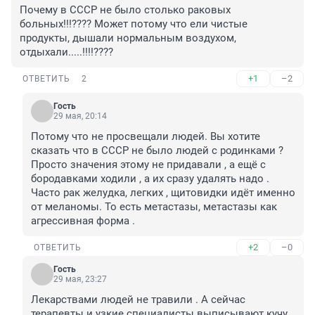
Почему в СССР не было столько раковых 
больных!!!???? Может потому что ели чистые 
продукты, дышали нормальным воздухом, 
отдыхали.....!!!!????
+1
–2
ОТВЕТИТЬ
2
Гость
29 мая, 20:14
Потому что не просвещали людей. Вы хотите 
сказать что в СССР не было людей с родинками ?
Просто значения этому не придавали , а ещё с 
бородавками ходили , а их сразу удалять надо . 
Часто рак желудка, легких , щитовидки идёт именно 
от меланомы. То есть метастазы, метастазы как 
агрессивная форма .
+2
–0
ОТВЕТИТЬ
Гость
29 мая, 23:27
Лекарствами людей не травили . А сейчас 
терапевты и узкие специалисты выписывают кучу 