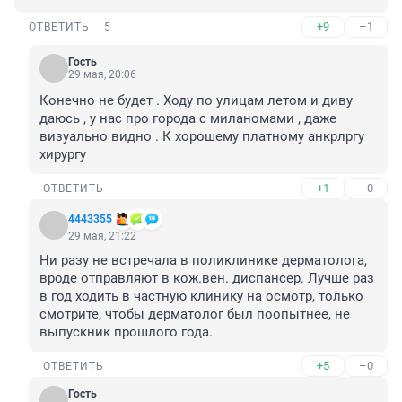
+9
–1
ОТВЕТИТЬ
5
Гость
29 мая, 20:06
Конечно не будет . Ходу по улицам летом и диву 
даюсь , у нас про города с миланомами , даже 
визуально видно . К хорошему платному анкрлргу 
хирургу
+1
–0
ОТВЕТИТЬ
4443355
29 мая, 21:22
Ни разу не встречала в поликлинике дерматолога, 
вроде отправляют в кож.вен. диспансер. Лучше раз 
в год ходить в частную клинику на осмотр, только 
смотрите, чтобы дерматолог был поопытнее, не 
выпускник прошлого года.
+5
–0
ОТВЕТИТЬ
Гость