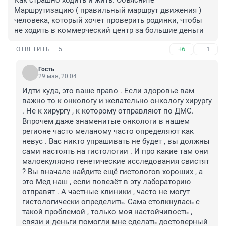
Как страшно ходить и жить. Объясните 
Маршрутизацию ( правильный маршрут движения ) 
человека, который хочет проверить родинки, чтобы 
не ходить в коммерческий центр за большие деньги
+6
–1
ОТВЕТИТЬ
5
Гость
29 мая, 20:04
Идти куда, это ваше право . Если здоровье вам 
важно то к онкологу и желательно онкологу хирургу 
. Не к хирургу , к которому отправляют по ДМС. 
Впрочем даже знаменитые онкологи в нашем 
регионе часто меланому часто определяют как 
невус . Вас никто упрашивать не будет , вы должны 
сами настоять на гистологии . И про какие там они 
малоекуляоно генетические исследования свистят 
? Вы вначале найдите ещё гистологов хороших , а 
это Мед наш , если повезёт в эту лабораторию 
отправят . А частные клиники , часто не могут 
гистологически определить. Сама столкнулась с 
такой проблемой , только моя настойчивость , 
связи и деньги помогли мне сделать достоверный 