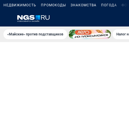
НЕДВИЖИМОСТЬ
ПРОМОКОДЫ
ЗНАКОМСТВА
ПОГОДА
ФО
«Майские» против подставщиков
Налог 