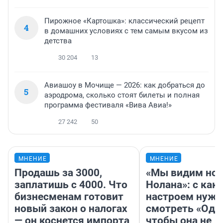
Пирожное «Картошка»: классический рецепт
4
в домашних условиях с тем самым вкусом из
детства
30 204
13
Авиашоу в Мочище — 2026: как добраться до
5
аэродрома, сколько стоят билеты и полная
программа фестиваля «Вива Авиа!»
27 242
50
МНЕНИЕ
МНЕНИЕ
Продашь за 3000,
«Мы видим нов
заплатишь с 4000. Что
Нолана»: с как
бизнесменам готовит
настроем нужн
новый закон о налогах
смотреть «Оди
— он коснется импорта
чтобы она не