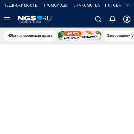
НЕДВИЖИМОСТЬ
ПРОМОКОДЫ
ЗНАКОМСТВА
ПОГОДА
ФО
Жёсткая соседская драка
Застройщики V