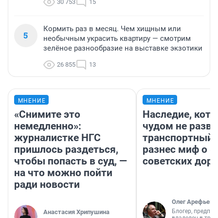
30 753
15
Кормить раз в месяц. Чем хищным или
5
необычным украсить квартиру — смотрим
зелёное разнообразие на выставке экзотики
26 855
13
МНЕНИЕ
МНЕНИЕ
«Снимите это
Наследие, кото
немедленно»:
чудом не разва
журналистке НГС
транспортный 
пришлось раздеться,
разнес миф о 
чтобы попасть в суд, —
советских доро
на что можно пойти
ради новости
Олег Арефьев
Блогер, предпри
Анастасия Хрипушина