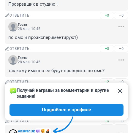
Прозревших в студию !
+0
–0
ОТВЕТИТЬ
Гость
28 мая, 10:45
по омс и проэкспериментируют)
+0
–0
ОТВЕТИТЬ
Гость
28 мая, 10:45
так кому именно ее будут проводить по омс?
+2
–0
ОТВЕТИТЬ
Получай награды за комментарии и другие 
Гость
28 мая, 05:48
задания!
На операцию на глаза соглашусь только если совсем 
Подробнее в профиле
плохо буду видеть.
+0
–0
ОТВЕТИТЬ
Answer Ok