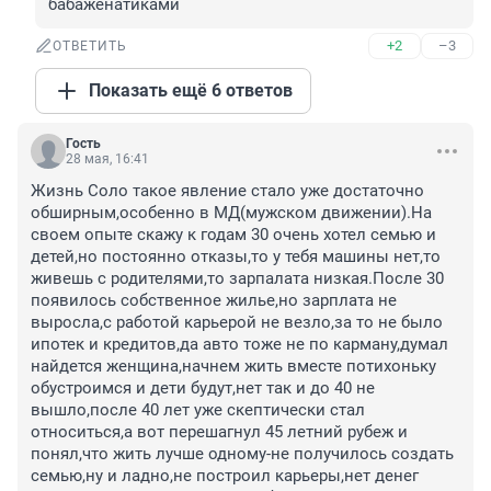
бабаженатиками
+2
–3
ОТВЕТИТЬ
Показать ещё 6 ответов
Гость
28 мая, 16:41
Жизнь Соло такое явление стало уже достаточно 
обширным,особенно в МД(мужском движении).На 
своем опыте скажу к годам 30 очень хотел семью и 
детей,но постоянно отказы,то у тебя машины нет,то 
живешь с родителями,то зарпалата низкая.После 30 
появилось собственное жилье,но зарплата не 
выросла,с работой карьерой не везло,за то не было 
ипотек и кредитов,да авто тоже не по карману,думал 
найдется женщина,начнем жить вместе потихоньку 
обустроимся и дети будут,нет так и до 40 не 
вышло,после 40 лет уже скептически стал 
относиться,а вот перешагнул 45 летний рубеж и 
понял,что жить лучше одному-не получилось создать 
семью,ну и ладно,не построил карьеры,нет денег 