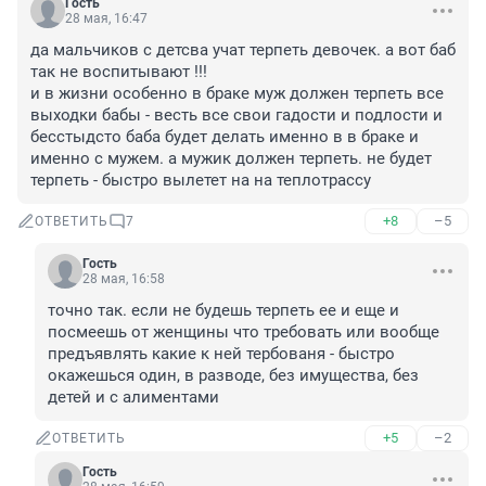
Гость
28 мая, 16:47
да мальчиков с детсва учат терпеть девочек. а вот баб 
так не воспитывают !!!

и в жизни особенно в браке муж должен терпеть все 
выходки бабы - весть все свои гадости и подлости и 
бесстыдсто баба будет делать именно в в браке и 
именно с мужем. а мужик должен терпеть. не будет 
терпеть - быстро вылетет на на теплотрассу
+8
–5
ОТВЕТИТЬ
7
Гость
28 мая, 16:58
точно так. если не будешь терпеть ее и еще и 
посмеешь от женщины что требовать или вообще 
предъявлять какие к ней тербованя - быстро 
окажешься один, в разводе, без имущества, без 
детей и с алиментами
+5
–2
ОТВЕТИТЬ
Гость