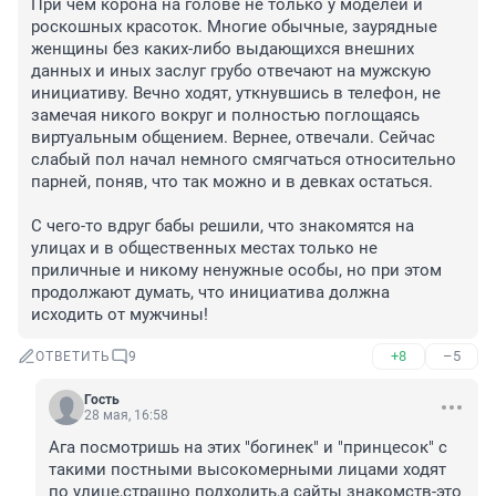
При чем корона на голове не только у моделей и 
роскошных красоток. Многие обычные, заурядные 
женщины без каких-либо выдающихся внешних 
данных и иных заслуг грубо отвечают на мужскую 
инициативу. Вечно ходят, уткнувшись в телефон, не 
замечая никого вокруг и полностью поглощаясь 
виртуальным общением. Вернее, отвечали. Сейчас 
слабый пол начал немного смягчаться относительно 
парней, поняв, что так можно и в девках остаться. 

С чего-то вдруг бабы решили, что знакомятся на 
улицах и в общественных местах только не 
приличные и никому ненужные особы, но при этом 
продолжают думать, что инициатива должна 
исходить от мужчины!
+8
–5
ОТВЕТИТЬ
9
Гость
28 мая, 16:58
Ага посмотришь на этих "богинек" и "принцесок" с 
такими постными высокомерными лицами ходят 
по улице,страшно подходить,а сайты знакомств-это 