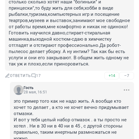
столько сколько хотят наши "богиньки" и 
принцески",то буду жить для себя,хобби в виде 
рыбалки,туризма,компьютерных игр и посещение 
теартров,музеев и выставок,занимают мое свободное 
от работы время,мне комфортно и никак не одиноко!
Готовить научился давно,стирает-стиральная 
машинка,выходной костюм-сдаю в химчистку 
отгладят и отстирают профессионально.Да робот-
пылесос делает уборку. А ну интим? Так как бы есть 
услуги и они его закрывают. В общем жить одному не 
так уж и плохо,если приноровиться.
+14
–7
ОТВЕТИТЬ
17
Гость
28 мая, 16:51
это пример того как не надо жить. А вообще кто 
хочет то делает , а кто не хочет вечно придумывает 
отмазки. 

И вот у тебя целый набор отмазок . а ты просто не 
хотел . Ни в 30 ни в 40 ни в 45 , с другой стороны 
правильно, таким инертным размножаться не 
нужно.