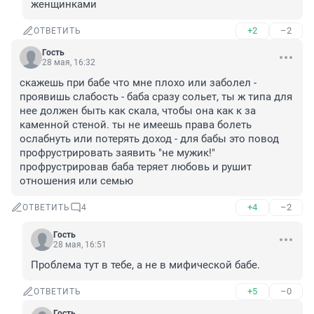
женщинками
+2
–2
ОТВЕТИТЬ
Гость
28 мая, 16:32
скажешь при бабе что мне плохо или заболел - 
проявишь слабость - баба сразу сольет, ты ж типа для 
нее должен быть как скала, чтобы она как к за 
каменной стеной. ты не имеешь права болеть 
ослабнуть или потерять доход - для бабы это повод 
профрустрировать заявить "не мужик!" 

профрустрировав баба теряет любовь и рушит 
отношения или семью
+4
–2
ОТВЕТИТЬ
4
Гость
28 мая, 16:51
Проблема тут в тебе, а не в мифической бабе.
+5
–0
ОТВЕТИТЬ
Гость