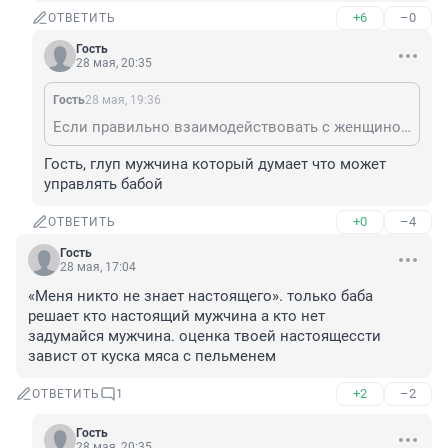
+6
–0
ОТВЕТИТЬ
Гость
28 мая, 20:35
Гость
28 мая, 19:36
Если правильно взаимодействовать с женщиной, то её наличие почти ничего не будет стоить тебе и твоим нервам. Конечно, если ты не умеешь играть в этот опасный аттракцион, то попадешь на все деньги.
Гость, глуп мужчина который думает что может 
управлять бабой
+0
–4
ОТВЕТИТЬ
Гость
28 мая, 17:04
«Меня никто не знает настоящего». только баба 
решает кто настоящий мужчина а кто нет

задумайся мужчина. оценка твоей настоящессти 
завист от куска мяса с пельменем
+2
–2
ОТВЕТИТЬ
1
Гость
28 мая, 20:35