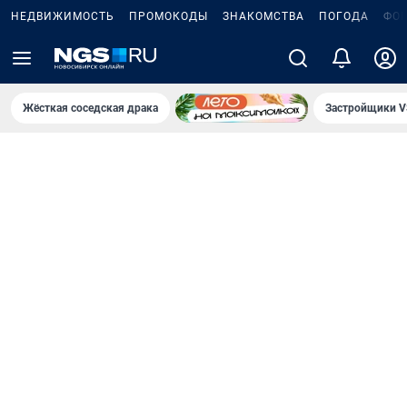
НЕДВИЖИМОСТЬ
ПРОМОКОДЫ
ЗНАКОМСТВА
ПОГОДА
ФО
Жёсткая соседская драка
Застройщики V