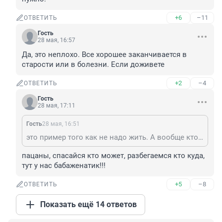
+6
–11
ОТВЕТИТЬ
Гость
28 мая, 16:57
Да, это неплохо. Все хорошее заканчивается в 
старости или в болезни. Если доживете
+2
–4
ОТВЕТИТЬ
Гость
28 мая, 17:11
Гость
28 мая, 16:51
это пример того как не надо жить. А вообще кто хочет то делает , а кто не хочет вечно придумывает отмазки. И вот у тебя целый набор отмазок . а ты просто не хотел . Ни в 30 ни в 40 ни в 45 , с другой стороны правильно, таким инертным размножаться не нужно.
пацаны, спасайся кто может, разбегаемся кто куда, 
тут у нас бабаженатик!!!
+5
–8
ОТВЕТИТЬ
Показать ещё 14 ответов