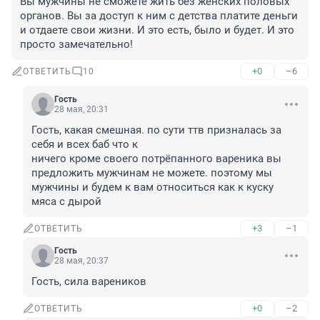
Вы мужчины не сможете жить без женских половых 
органов. Вы за доступ к ним с детства платите деньги 
и отдаете свои жизни. И это есть, было и будет. И это 
просто замечательно!
+0
–6
ОТВЕТИТЬ
10
Гость
28 мая, 20:31
Гость, какая смешная. по сути ттв призналась за 
себя и всех баб что к

ничего кроме своего потрёпанного вареника вы 
предложить мужчинам не можете. поэтому мы 
мужчины и будем к вам относиться как к куску 
мяса с дырой
+3
–1
ОТВЕТИТЬ
Гость
28 мая, 20:37
Гость, сила вареников
+0
–2
ОТВЕТИТЬ