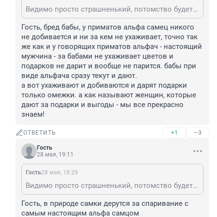
Видимо просто страшненький, потомство будет не красивое). А вообще в природе самцы добиваются желаемой самки, к покладистым самкам не сбегают, в природе нет этого понятия.
Гость, бред бабы, у приматов альфа самец никого 
не добивается и ни за кем не ухаживает, точно так 
же как и у говорящих приматов альфач - настоящий 
мужчина - за бабами не ухаживает цветов и 
подарков не дарит и вообще не парится. бабы при 
виде альфача сразу текут и дают.

а вот ухаживают и добиваются и дарят подарки 
только омежки. а как называют женщин, которые 
дают за подарки и выгоды - мы все прекрасно 
знаем!
+1
–3
ОТВЕТИТЬ
Гость
28 мая, 19:11
Гость
28 мая, 18:29
Видимо просто страшненький, потомство будет не красивое). А вообще в природе самцы добиваются желаемой самки, к покладистым самкам не сбегают, в природе нет этого понятия.
Гость, в природе самки дерутся за спаривание с 
самым настоящим альфа самцом