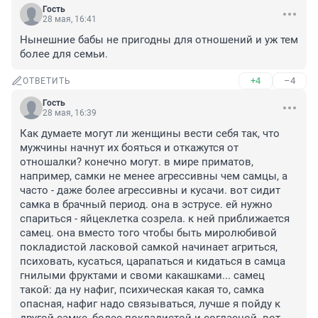
Гость
28 мая, 16:41
Нынешние бабы не пригодны для отношений и уж тем 
более для семьи.
+4
–4
ОТВЕТИТЬ
Гость
28 мая, 16:39
Как думаете могут ли женщины вести себя так, что 
мужчины начнут их бояться и откажутся от 
отношалки? конечно могут. в мире приматов, 
например, самки не менее агрессивны чем самцы, а 
часто - даже более агрессивны и кусачи. вот сидит 
самка в брачный период. она в эструсе. ей нужно 
спариться - яйцеклетка созрела. к ней приближается 
самец. она вместо того чтобы быть миролюбивой 
покладистой ласковой самкой начинает агриться, 
психовать, кусаться, царапаться и кидаться в самца 
гнилыми фруктами и своми какашками... самец 
такой: да ну нафиг, психическая какая то, самка 
опасная, нафиг надо связываться, лучше я пойду к 