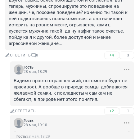
другой самке, более покладистой и согласной. вот 
теперь, мужчины, спроецируете это поведение на 
женщин. че, похожее поведение? конечно ты такой к 
ней подкатываешь познакомиться. а она начинает 
истерить на ровном месте, огрызается, хамит, 
кусается мужчина такой: да ну нафиг такое счастье. 
пойду ка я к другой, более доступной и менее 
агрессивной женщине...
+4
–3
ОТВЕТИТЬ
8
Гость
28 мая, 18:29
Видимо просто страшненький, потомство будет не 
красивое). А вообще в природе самцы добиваются 
желаемой самки, к покладистым самкам не 
сбегают, в природе нет этого понятия.
+2
–1
ОТВЕТИТЬ
Гость
28 мая, 19:10
Гость
28 мая, 18:29