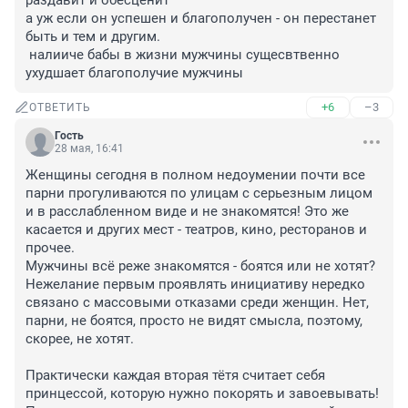
раздавит и обесценит

а уж если он успешен и благополучен - он перестанет 
быть и тем и другим.

 налииче бабы в жизни мужчины сущесвтвенно 
ухудшает благополучие мужчины
+6
–3
ОТВЕТИТЬ
Гость
28 мая, 16:41
Женщины сегодня в полном недоумении почти все 
парни прогуливаются по улицам с серьезным лицом 
и в расслабленном виде и не знакомятся! Это же 
касается и других мест - театров, кино, ресторанов и 
прочее. 

Мужчины всё реже знакомятся - боятся или не хотят? 
Нежелание первым проявлять инициативу нередко 
связано с массовыми отказами среди женщин. Нет, 
парни, не боятся, просто не видят смысла, поэтому, 
скорее, не хотят. 

Практически каждая вторая тётя считает себя 
принцессой, которую нужно покорять и завоевывать! 