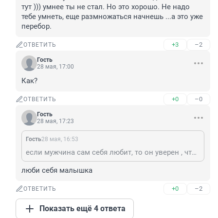
тут ))) умнее ты не стал. Но это хорошо. Не надо 
тебе умнеть, еще размножаться начнешь ...а это уже 
перебор.
+3
–2
ОТВЕТИТЬ
Гость
28 мая, 17:00
Как?
+0
–0
ОТВЕТИТЬ
Гость
28 мая, 17:23
Гость
28 мая, 16:53
если мужчина сам себя любит, то он уверен , что его способны и могут полюбить другие и значит у него нет проблем в общении с кем бы то ни было. А вот проблемы с самолюбием как раз и оправдывают жалостью и самоуважением. Бред ты пишешь . И уже как я помню лет 10 и даже больше тут ))) умнее ты не стал. Но это хорошо. Не надо тебе умнеть, еще размножаться начнешь ...а это уже перебор.
люби себя малышка
+0
–2
ОТВЕТИТЬ
Показать ещё 4 ответа