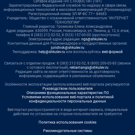
Сетевое издание «НГС.НОВОСТИ» (18+)
Зарегистрировано Федеральной службой по надзору в сфере связи,
информационных технологий и массовых коммуникаций (Роскомнадзор)
Регистрационный номер ЭЛ № ФС 77— 84683
Учредитель: Общество с ограниченной ответственностью "ИНТЕРНЕТ
ТЕХНОЛОГИИ"
Главный редактор: Громкова Елена Александровна
Адрес редакции: 630099, Россия, Новосибирск, ул. Ленина, д. 12, 6 этаж,
телефон 8 (383) 212-52-52, 8 (923) 157-00-00 (круглосуточно)
Электронный адрес редакции:
ngs@shkulev.ru
Контактные данные для Роскомнадзора и государственных органов:
juristnsk@shkulev.ru
Техподдержка:
help@shkulev.ru
или воспользуйтесь
веб-формой
Связаться с отделом продаж: 8 (383) 212-52-52, 8 (800) 200-03-83 (звонок
с сотового бесплатный),
reklamangs@shkulev.ru
Редакция сайта не несет ответственности за достоверность
информации, содержащейся в рекламных объявлениях.
Особенности эксплуатации (использования) веб-портала регулируются:
Руководством пользователя
Описанием функциональных характеристик ПО
Условиями использования веб-портала и политикой
конфиденциальности персональных данных
Веб-портал распространяется в виде интернет-сервиса, специальные
действия по установке на стороне пользователя не требуются
Политика использования cookies
Рекомендательные системы