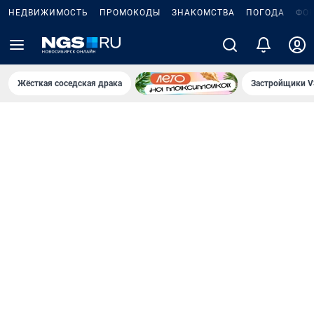
НЕДВИЖИМОСТЬ
ПРОМОКОДЫ
ЗНАКОМСТВА
ПОГОДА
ФО
Жёсткая соседская драка
Застройщики V