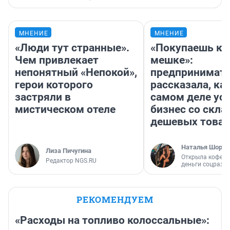
МНЕНИЕ
МНЕНИЕ
«Люди тут странные».
«Покупаешь ко
Чем привлекает
мешке»:
непонятный «Непокой»,
предпринимат
герои которого
рассказала, как
застряли в
самом деле ус
мистическом отеле
бизнес со скл
дешевых това
Наталья Шорох
Лиза Пичугина
Открыла кофейн
Редактор NGS.RU
деньги соцразв
РЕКОМЕНДУЕМ
«Расходы на топливо колоссальные»: