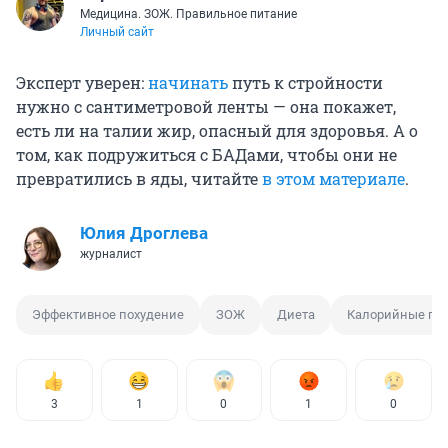
Медицина. ЗОЖ. Правильное питание
Личный сайт
Эксперт уверен:
начинать
путь к стройности
нужно с сантиметровой ленты — она покажет,
есть ли на талии жир, опасный для здоровья. А о
том, как подружиться с БАДами, чтобы они не
превратились в яды, читайте
в этом материале
.
Юлия Дроглева
журналист
Эффективное похудение
ЗОЖ
Диета
Калорийные пр
3
1
0
1
0