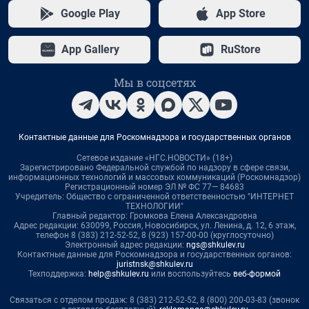
Google Play
App Store
App Gallery
RuStore
Мы в соцсетях
Контактные данные для Роскомнадзора и государственных органов
Сетевое издание «НГС.НОВОСТИ» (18+)
Зарегистрировано Федеральной службой по надзору в сфере связи,
информационных технологий и массовых коммуникаций (Роскомнадзор)
Регистрационный номер ЭЛ № ФС 77— 84683
Учредитель: Общество с ограниченной ответственностью "ИНТЕРНЕТ
ТЕХНОЛОГИИ"
Главный редактор: Громкова Елена Александровна
Адрес редакции: 630099, Россия, Новосибирск, ул. Ленина, д. 12, 6 этаж,
телефон 8 (383) 212-52-52, 8 (923) 157-00-00 (круглосуточно)
Электронный адрес редакции:
ngs@shkulev.ru
Контактные данные для Роскомнадзора и государственных органов:
juristnsk@shkulev.ru
Техподдержка:
help@shkulev.ru
или воспользуйтесь
веб-формой
Связаться с отделом продаж: 8 (383) 212-52-52, 8 (800) 200-03-83 (звонок