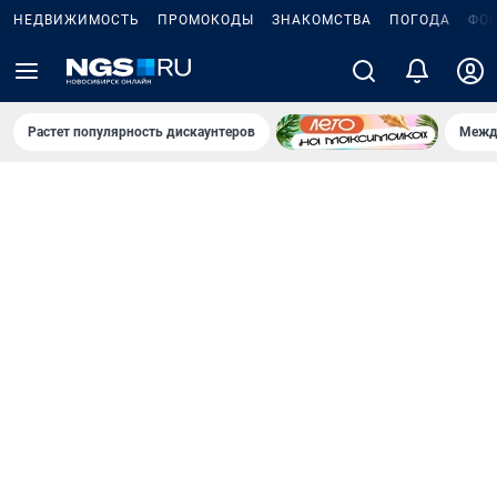
НЕДВИЖИМОСТЬ
ПРОМОКОДЫ
ЗНАКОМСТВА
ПОГОДА
ФО
Растет популярность дискаунтеров
Межд