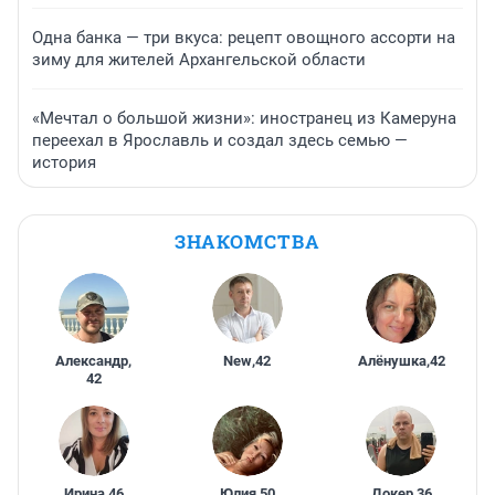
Одна банка — три вкуса: рецепт овощного ассорти на
зиму для жителей Архангельской области
«Мечтал о большой жизни»: иностранец из Камеруна
переехал в Ярославль и создал здесь семью —
история
ЗНАКОМСТВА
Александр
,
New
,
42
Алёнушка
,
42
42
Ирина
,
46
Юлия
,
50
Докер
,
36