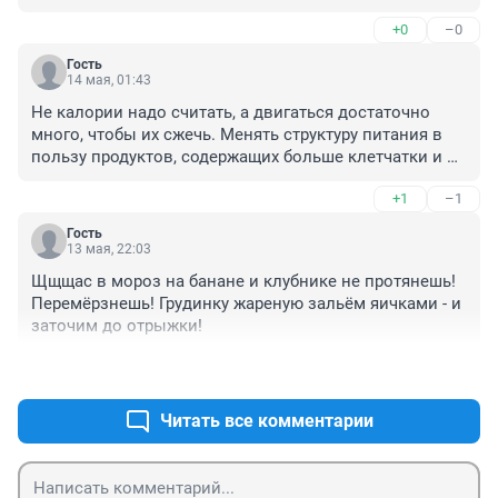
+0
–0
Гость
14 мая, 01:43
Не калории надо считать, а двигаться достаточно 
много, чтобы их сжечь. Менять структуру питания в 
пользу продуктов, содержащих больше клетчатки и 
белка и меньше сахаров и животных жиров. 
+1
–1
Формировать здоровые привычки, одна из которых - 
не есть, когда не хочется. Ну и знать, безусловно, как 
Гость
устроено и работает энергообеспечение организма, 
13 мая, 22:03
чтобы знать, что можно и что не стоит делать.
Щщщас в мороз на банане и клубнике не протянешь! 
Перемёрзнешь! Грудинку жареную зальём яичками - и 
заточим до отрыжки!
+2
–1
Читать все комментарии