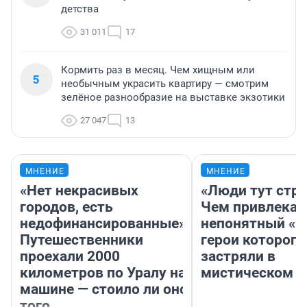
детства
31 011
17
Кормить раз в месяц. Чем хищным или
5
необычным украсить квартиру — смотрим
зелёное разнообразие на выставке экзотики
27 047
13
МНЕНИЕ
МНЕНИЕ
«Нет некрасивых
«Люди тут стр
городов, есть
Чем привлекае
недофинансированные».
непонятный «Н
Путешественники
герои которого
проехали 2000
застряли в
километров по Уралу на
мистическом о
машине — стоило ли оно
того