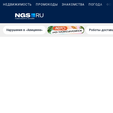
НЕДВИЖИМОСТЬ
ПРОМОКОДЫ
ЗНАКОМСТВА
ПОГОДА
ФО
Нарушения в «Авиценне»
Роботы-доставщ