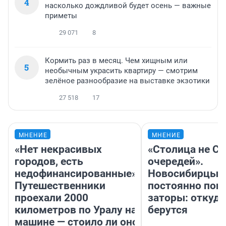
4
насколько дождливой будет осень — важные
приметы
29 071
8
Кормить раз в месяц. Чем хищным или
5
необычным украсить квартиру — смотрим
зелёное разнообразие на выставке экзотики
27 518
17
МНЕНИЕ
МНЕНИЕ
«Нет некрасивых
«Столица не Си
городов, есть
очередей».
недофинансированные».
Новосибирцы
Путешественники
постоянно поп
проехали 2000
заторы: откуда
километров по Уралу на
берутся
машине — стоило ли оно