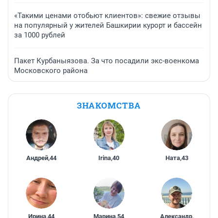
«Такими ценами отобьют клиентов»: свежие отзывы
на популярный у жителей Башкирии курорт и бассейн
за 1000 рублей
Пакет Курбаныязова. За что посадили экс-военкома
Московского района
ЗНАКОМСТВА
Андрей
,
44
Irina
,
40
Ната
,
43
Ирина
,
44
Марина
,
54
Александр
,