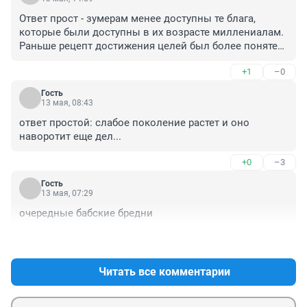
Ответ прост - зумерам менее доступны те блага, 
которые были доступны в их возрасте миллениалам. 

Раньше рецепт достижения целей был более понятен. 
Сейчас же я, человек подбирающийся к кризису 
+1
–0
среднего возраста, поймал себя на мысли, что 
окажись я сегодня в возрасте 18-25 лет, не знаю, чем 
Гость
бы занялся в жизни.
13 мая, 08:43
ответ простой: слабое поколение растет и оно 
наворотит еще дел...
+0
–3
Гость
13 мая, 07:29
очередные бабские бредни
+0
–0
Читать все комментарии