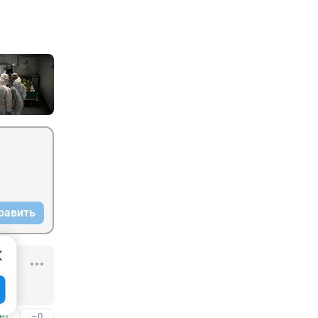
равить
+0
–0