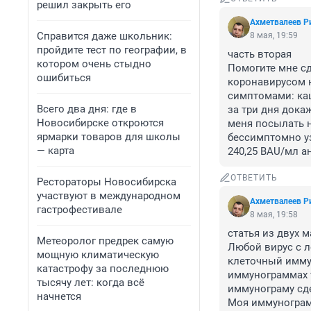
решил закрыть его
Ахметвалеев Р
Справится даже школьник:
8 мая, 19:59
пройдите тест по географии, в
часть вторая

котором очень стыдно
Помогите мне сд
ошибиться
коронавирусом н
симптомами: каш
Всего два дня: где в
за три дня дока
Новосибирске откроются
меня посылать н
ярмарки товаров для школы
бессимптомно уз
— карта
240,25 BAU/мл а
ОТВЕТИТЬ
Рестораторы Новосибирска
участвуют в международном
Ахметвалеев Р
гастрофестивале
8 мая, 19:58
статья из двух м
Метеоролог предрек самую
Любой вирус с л
мощную климатическую
клеточный имму
катастрофу за последнюю
иммунограммах т
тысячу лет: когда всё
иммунограму сде
начнется
Моя иммунограм