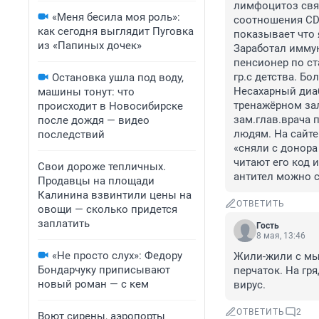
лимфоцитоз связ
«Меня бесила моя роль»:
соотношения CD4
как сегодня выглядит Пуговка
показывает что
из «Папиных дочек»
Заработал иммун
пенсионер по ст
гр.с детства. 
Остановка ушла под воду,
Несахарный диаб
машины тонут: что
тренажёрном зал
происходит в Новосибирске
зам.глав.врача 
после дождя — видео
людям. На сайте
последствий
«сняли с донора 
читают его код 
Свои дороже тепличных.
антител можно с
Продавцы на площади
Калинина взвинтили цены на
ОТВЕТИТЬ
овощи — сколько придется
заплатить
Гость
8 мая, 13:46
«Не просто слух»: Федору
Жили-жили с мыш
Бондарчуку приписывают
перчаток. На гря
новый роман — с кем
вирус.
ОТВЕТИТЬ
2
Воют сирены, аэропорты