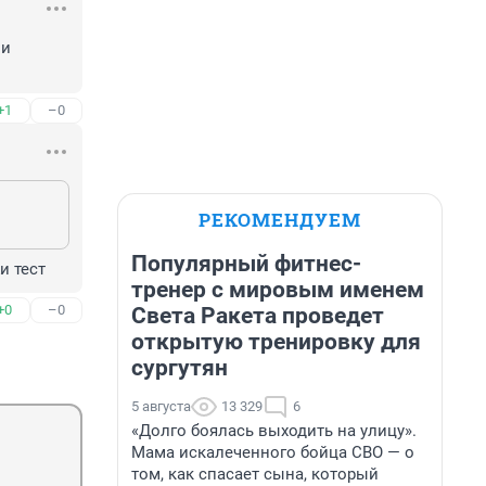
и 
+1
–0
РЕКОМЕНДУЕМ
Популярный фитнес-
и тест
тренер с мировым именем
+0
–0
Света Ракета проведет
открытую тренировку для
сургутян
5 августа
13 329
6
«Долго боялась выходить на улицу».
Мама искалеченного бойца СВО — о
том, как спасает сына, который