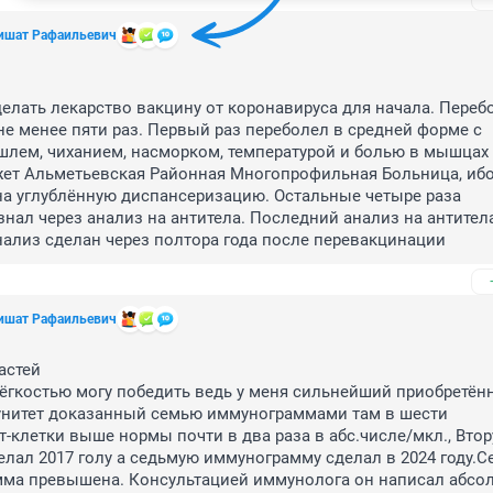
ишат Рафаильевич
елать лекарство вакцину от коронавируса для начала. Перебо
е менее пяти раз. Первый раз переболел в средней форме с 
лем, чиханием, насморком, температурой и болью в мышцах и
жет Альметьевская Районная Многопрофильная Больница, ибо
а углублённую диспансеризацию. Остальные четыре раза 
нал через анализ на антитела. Последний анализ на антитела
нализ сделан через полтора года после перевакцинации
ишат Рафаильевич
астей

ёгкостью могу победить ведь у меня сильнейший приобретённ
нитет доказанный семью иммунограммами там в шести 
-клетки выше нормы почти в два раза в абс.числе/мкл., Втор
лал 2017 голу а седьмую иммунограмму сделал в 2024 году.Се
ма превышена. Консультацией иммунолога он написал абсо