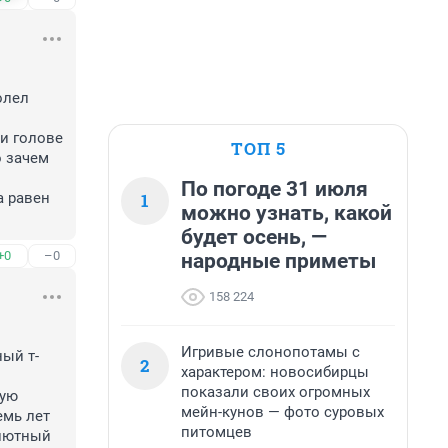
лел 
 голове 
ТОП 5
 зачем 
По погоде 31 июля
1
 равен 
можно узнать, какой
будет осень, —
+0
–0
народные приметы
158 224
Игривые слонопотамы с
ый т-
2
характером: новосибирцы
показали своих огромных
ую 
мейн-кунов — фото суровых
мь лет 
питомцев
лютный 