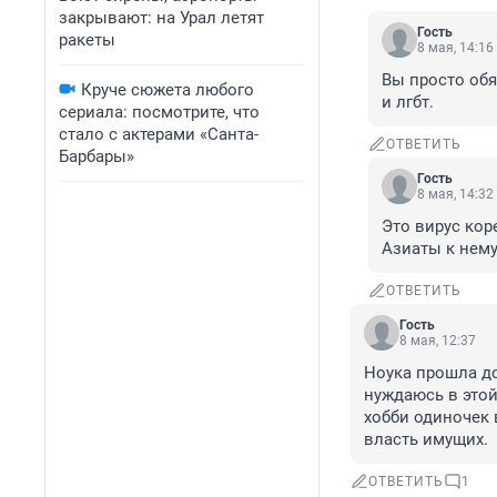
закрывают: на Урал летят
Гость
ракеты
8 мая, 14:16
Вы просто обя
Круче сюжета любого
и лгбт.
сериала: посмотрите, что
стало с актерами «Санта-
ОТВЕТИТЬ
Барбары»
Гость
8 мая, 14:32
Это вирус кор
Азиаты к нем
ОТВЕТИТЬ
Гость
8 мая, 12:37
Ноука прошла до
нуждаюсь в этой
хобби одиночек
власть имущих.
ОТВЕТИТЬ
1