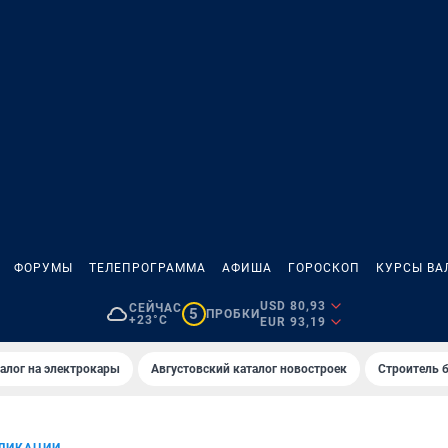
ФОРУМЫ
ТЕЛЕПРОГРАММА
АФИША
ГОРОСКОП
КУРСЫ ВА
USD 80,93
СЕЙЧАС
5
ПРОБКИ
+23°C
EUR 93,19
алог на электрокары
Августовский каталог новостроек
Строитель б