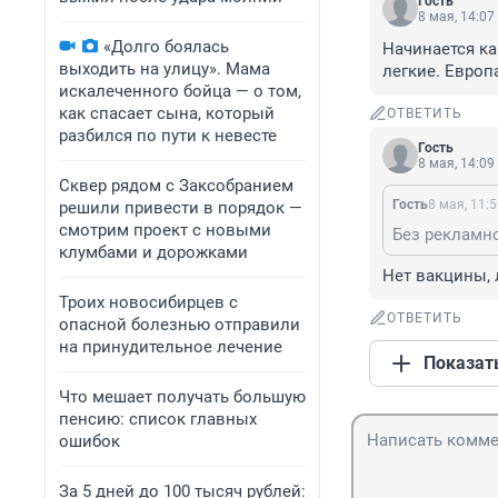
Гость
8 мая, 14:07
«Долго боялась
Начинается ка
выходить на улицу». Мама
легкие. Европ
искалеченного бойца — о том,
как спасает сына, который
ОТВЕТИТЬ
разбился по пути к невесте
Гость
8 мая, 14:09
Сквер рядом с Заксобранием
Гость
8 мая, 11:
решили привести в порядок —
смотрим проект с новыми
Без рекламн
клумбами и дорожками
Нет вакцины, 
Троих новосибирцев с
ОТВЕТИТЬ
опасной болезнью отправили
на принудительное лечение
Показат
Что мешает получать большую
пенсию: список главных
ошибок
За 5 дней до 100 тысяч рублей: