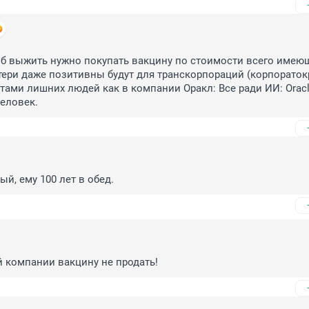
об выжить нужно покупать вакцину по стоимости всего имеющ
тери даже позитивны будут для транскорпораций (корпоратокр
отами лишних людей как в компании Оракл: Все ради ИИ: Oracl
человек.
ый, ему 100 лет в обед.
 компании вакцину не продать!