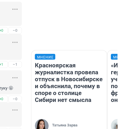
+0
–0
МНЕНИЕ
МНЕНИ
Красноярская
«Игру
+1
–1
журналистка провела
герои
отпуск в Новосибирске
учит 
и объяснила, почему в
попул
уку 🤬
споре о столице
франш
Сибири нет смысла
она п
+0
–0
Татьяна Зарва