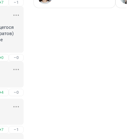
+7
–1
егося 
атов) 
e 
+0
–0
+4
–0
+7
–1