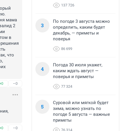
137 726
орый 
ю.

ня мама 
По погоде 3 августа можно
3
алид 2 
определить, каким будет
ми 
декабрь, — приметы и
ом в 
поверья
решения 
86 699
ть 
к, что 
, 
Погода 30 июля укажет,
их 
4
каким ждать август —
поверья и приметы
+0
–0
77 324
Суровой или мягкой будет
5
зима, можно узнать по
ния, 
погоде 5 августа — важные
приметы
+0
–0
76 314