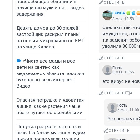
новосибирцев обвинили в
ОТВЕТИТЬ
похищении мужчины — видео
ГОЙДА
задержания
8 мая, 10:58
Сделают так, чт
Девять домов до 30 этажей:
имущества, а по
застройщик раскрыл планы
т.к заменят роб
на новый микрорайон по КРТ
уволила 30 000 
на улице Кирова
ОТВЕТИТЬ
«Чисто все мамы и все
дети на свете»: как
Гость
8 мая, 10:55
медвежонок Момота покорил
буквально весь интернет.
это вирус не нов
Видео
ОТВЕТИТЬ
4
Опасная петрушка и ядовитая
Гость
вишня: какие растения чаще
8 мая, 11:56
всего путают со съедобными
Без рекламной
Получил разряд в затылок и
ОТВЕТИТЬ
шею. На Алтае мужчина чудом
выжил после удара молнии