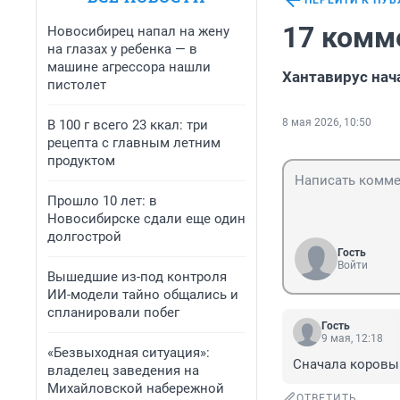
ПЕРЕЙТИ К ПУ
17 комм
Новосибирец напал на жену
на глазах у ребенка — в
машине агрессора нашли
Хантавирус нач
пистолет
8 мая 2026, 10:50
В 100 г всего 23 ккал: три
рецепта с главным летним
продуктом
Прошло 10 лет: в
Новосибирске сдали еще один
долгострой
Гость
Войти
Вышедшие из-под контроля
ИИ-модели тайно общались и
спланировали побег
Гость
9 мая, 12:18
«Безвыходная ситуация»:
Сначала коровы 
владелец заведения на
Михайловской набережной
ОТВЕТИТЬ