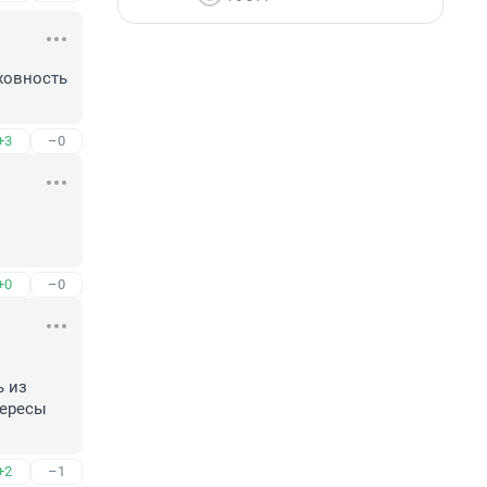
ховность 
+3
–0
+0
–0
 из 
ересы 
+2
–1