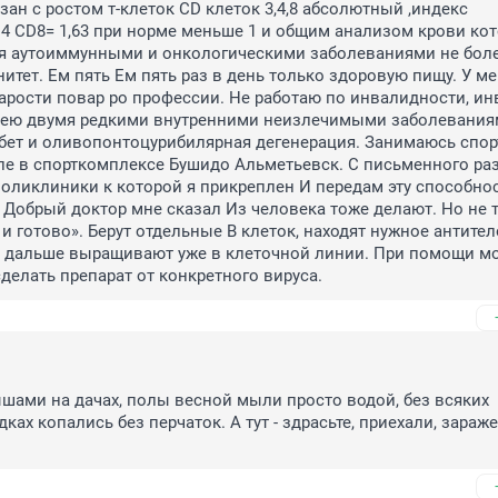
ан с ростом т-клеток CD клеток 3,4,8 абсолютный ,индекс 
 CD8= 1,63 при норме меньше 1 и общим анализом крови кот
 я аутоиммунными и онкологическими заболеваниями не боле
итет. Ем пять Ем пять раз в день только здоровую пищу. У ме
арости повар ро профессии. Не работаю по инвалидности, инв
Болею двумя редкими внутренними неизлечимыми заболевания
ет и оливопонтоцурибилярная дегенерация. Занимаюсь спорт
е в спорткомплексе Бушидо Альметьевск. С письменного раз
поликлиники к которой я прикреплен И передам эту способнос
 Добрый доктор мне сказал Из человека тоже делают. Но не та
и готово». Берут отдельные В клеток, находят нужное антитело
и дальше выращивают уже в клеточной линии. При помощи мо
делать препарат от конкретного вируса.
ами на дачах, полы весной мыли просто водой, без всяких 
дках копались без перчаток. А тут - здрасьте, приехали, зараже