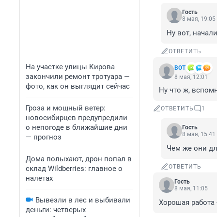
Гость
8 мая, 19:05
Ну вот, начал
ОТВЕТИТЬ
На участке улицы Кирова
ВOТ
закончили ремонт тротуара —
8 мая, 12:01
фото, как он выглядит сейчас
Ну что ж, вспом
Гроза и мощный ветер:
ОТВЕТИТЬ
1
новосибирцев предупредили
о непогоде в ближайшие дни
Гость
8 мая, 15:41
— прогноз
Чем же они дл
Дома полыхают, дрон попал в
ОТВЕТИТЬ
склад Wildberries: главное о
налетах
Гость
8 мая, 11:05
Вывезли в лес и выбивали
Хорошая работа -
деньги: четверых