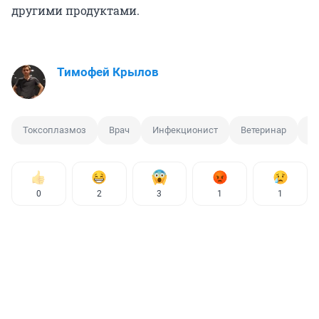
другими продуктами.
Тимофей Крылов
Токсоплазмоз
Врач
Инфекционист
Ветеринар
К
0
2
3
1
1