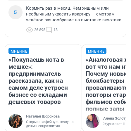
Кормить раз в месяц. Чем хищным или
5
необычным украсить квартиру — смотрим
зелёное разнообразие на выставке экзотики
26 898
13
МНЕНИЕ
МНЕНИЕ
«Покупаешь кота в
«Аналоговая ж
мешке»:
вот что нам ну
предприниматель
Почему новые
рассказала, как на
блокбастеры
самом деле устроен
проваливаются,
бизнес со складами
повторы стары
дешевых товаров
фильмов соби
полные залы
Наталья Шорохова
Алёна Золотух
Открыла кофейную точку на
Журналист НГС
деньги соцразвития