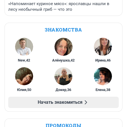
«Напоминает куриное мясо»: ярославцы нашли в
лесу необычный гриб — что это
ЗНАКОМСТВА
New
,
42
Алёнушка
,
42
Ирина
,
46
Юлия
,
50
Докер
,
36
Елена
,
38
Начать знакомиться
ПРОМОКОДЫ