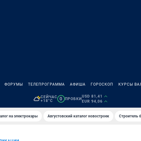
ФОРУМЫ
ТЕЛЕПРОГРАММА
АФИША
ГОРОСКОП
КУРСЫ ВА
USD 81,41
СЕЙЧАС
0
ПРОБКИ
+18°C
EUR 94,06
алог на электрокары
Августовский каталог новостроек
Строитель б