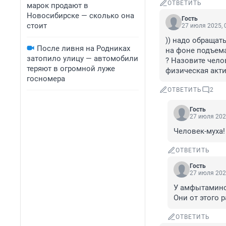
ОТВЕТИТЬ
марок продают в
Новосибирске — сколько она
Гость
стоит
27 июля 2025, 
)) надо обращат
После ливня на Родниках
на фоне подъема 
затопило улицу — автомобили
? Назовите чело
теряют в огромной луже
физическая акти
госномера
ОТВЕТИТЬ
2
Гость
27 июля 202
Человек-муха!
ОТВЕТИТЬ
Гость
27 июля 202
У амфытамино
Они от этого 
ОТВЕТИТЬ