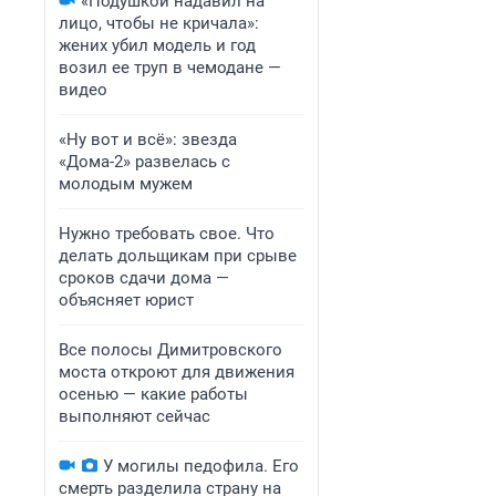
«Подушкой надавил на
лицо, чтобы не кричала»:
жених убил модель и год
возил ее труп в чемодане —
видео
«Ну вот и всё»: звезда
«Дома-2» развелась с
молодым мужем
Нужно требовать свое. Что
делать дольщикам при срыве
сроков сдачи дома —
объясняет юрист
Все полосы Димитровского
моста откроют для движения
осенью — какие работы
выполняют сейчас
У могилы педофила. Его
смерть разделила страну на