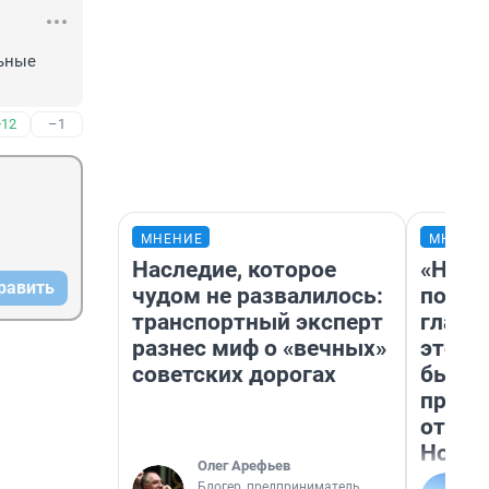
ьные 
+12
–1
МНЕНИЕ
МНЕНИ
Наследие, которое
«Нико
равить
чудом не развалилось:
побед
транспортный эксперт
главн
разнес миф о «вечных»
этого
советских дорогах
бьет 
прока
отзыв
Нолан
Олег Арефьев
Блогер, предприниматель,