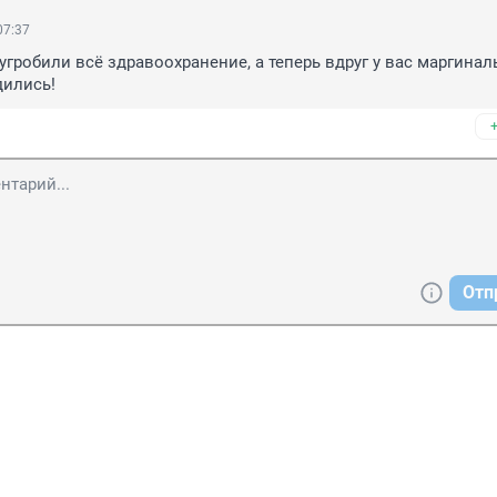
07:37
 угробили всё здравоохранение, а теперь вдруг у вас маргинал
дились!
Отп