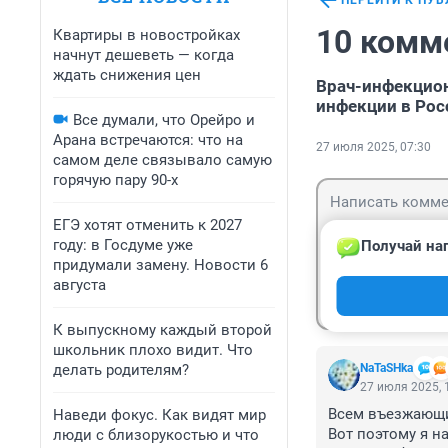
ПЕРЕЙТИ К ПУ
10 комм
Квартиры в новостройках
начнут дешеветь — когда
ждать снижения цен
Врач-инфекцион
инфекции в Рос
Все думали, что Орейро и
Арана встречаются: что на
27 июля 2025, 07:30
самом деле связывало самую
горячую пару 90-х
ЕГЭ хотят отменить к 2027
году: в Госдуме уже
Получай наг
придумали замену. Новости 6
августа
Гость
Войти
К выпускному каждый второй
школьник плохо видит. Что
делать родителям?
NaTaSHka
27 июля 2025, 
Всем въезжающим
Наведи фокус. Как видят мир
Вот поэтому я на
люди с близорукостью и что