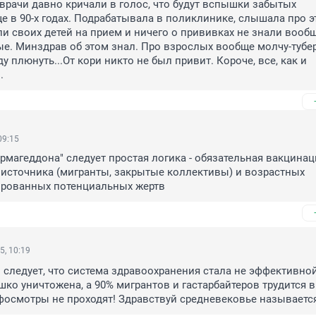
 врачи давно кричали в голос, что будут вспышки забытых 
е в 90-х годах. Подрабатывала в поликлинике, слышала про эт
и своих детей на прием и ничего о прививках не знали вообще
е. Минздрав об этом знал. Про взрослых вообще молчу-туберк
ду плюнуть...От кори никто не был привит. Короче, все, как и 
.
09:15
армагеддона" следует простая логика - обязательная вакцинац
источника (мигранты, закрытые коллективы) и возрастных 
рованных потенциальных жертв
5, 10:19
о следует, что система здравоохранения стала не эффективной!
ко уничтожена, а 90% мигрантов и гастарбайтеров трудится в
фосмотры не проходят! Здравствуй средневековье называетс