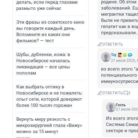
родине. Об этом
делать, если перед глазами
заболеваний. Ещ
размыто уже сейчас
мигрантки тащил
были не привиты
Эти фразы из советского кино
гепатит как в во
вы говорите каждый день.
предсказывали..
Вспомните из каких они
фильмов? — тест
ОТВЕТИТЬ
Шубы, дубленки, кожа: в
Тау
Новосибирске началась
27 июля 2025, 
ликвидация — все цены
из всего этого "
пополам
потенциального 
иммуносупресси
Как выбрать оптику в
Новосибирске и не пожалеть:
ОТВЕТИТЬ
3
опыт сети, которой доверяют
более 100 тысяч горожан
Гость
27 июля 202
Из всего этог
Вернуть миру резкость с
Система Семаш
микрохирургией глаза «Вижу»
секторе и про
можно за 15 минут