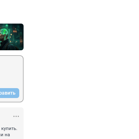
равить
купить. 
и на 