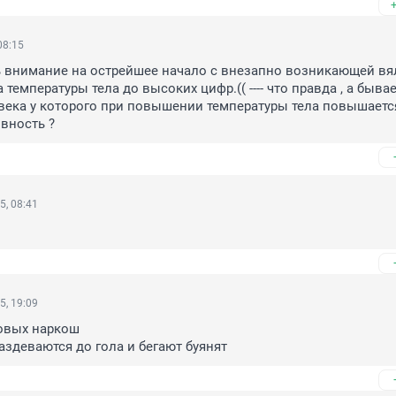
08:15
ь внимание на острейшее начало с внезапно возникающей вя
температуры тела до высоких цифр.(( ---- что правда , а бывае
века у которого при повышении температуры тела повышается
вность ?
5, 08:41
5, 19:09
вых наркош

раздеваются до гола и бегают буянят