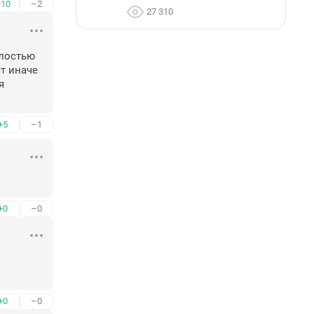
+10
–2
27 310
лостью 
т иначе 
 
+5
–1
+0
–0
+0
–0