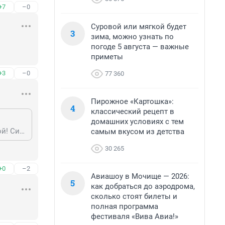
+7
–0
Суровой или мягкой будет
3
зима, можно узнать по
погоде 5 августа — важные
приметы
+3
–0
77 360
Пирожное «Картошка»:
4
классический рецепт в
домашних условиях с тем
Из всего этого следует, что система здравоохранения стала не эффективной! Система Семашко уничтожена, а 90% мигрантов и гастарбайтеров трудится в теневом секторе и профосмотры не проходят! Здравствуй средневековье называется!
самым вкусом из детства
30 265
+0
–2
Авиашоу в Мочище — 2026:
5
как добраться до аэродрома,
сколько стоят билеты и
полная программа
фестиваля «Вива Авиа!»