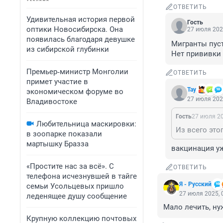
ОТВЕТИТЬ
Удивительная история первой
Гость
оптики Новосибирска. Она
27 июля 202
появилась благодаря девушке
Мигранты пуст
из сибирской глубинки
Нет прививки -
Премьер‑министр Монголии
ОТВЕТИТЬ
примет участие в
Тау
экономическом форуме во
27 июля 202
Владивостоке
Гость
27 июля 20
Любительница маскировки:
в зоопарке показали
мартышку Бразза
вакцинация уж
«Простите нас за всё». С
ОТВЕТИТЬ
телефона исчезнувшей в тайге
Я - Русский
семьи Усольцевых пришло
27 июля 2025, 
леденящее душу сообщение
Мало лечить, ну
Крупную коллекцию почтовых