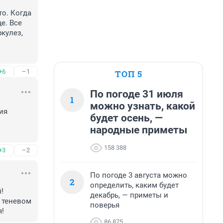
о. Когда 
. Все 
улез, 
+6
–1
ТОП 5
По погоде 31 июля
1
можно узнать, какой
ия 
будет осень, —
народные приметы
158 388
+3
–2
По погоде 3 августа можно
2
определить, каким будет
 
декабрь, — приметы и
 теневом 
поверья
я!
86 875