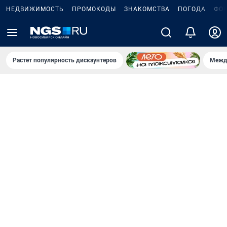
НЕДВИЖИМОСТЬ
ПРОМОКОДЫ
ЗНАКОМСТВА
ПОГОДА
ФО
Растет популярность дискаунтеров
Межд