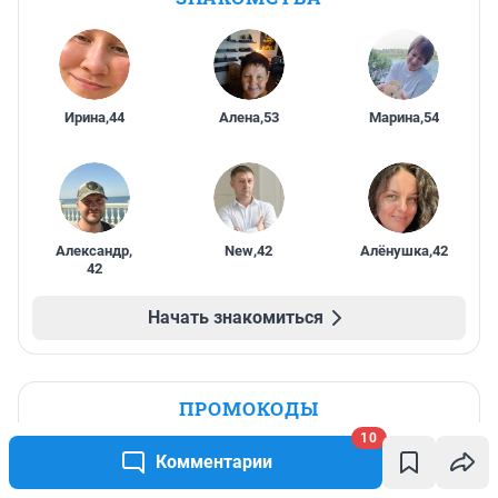
Ирина
,
44
Алена
,
53
Марина
,
54
Александр
,
New
,
42
Алёнушка
,
42
42
Начать знакомиться
ПРОМОКОДЫ
10
Скидка 11% на все курсы
Комментарии
английского