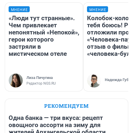
МНЕНИЕ
МНЕНИЕ
«Люди тут странные».
Колобок-колобо
Чем привлекает
тебя боюсь! Ра
непонятный «Непокой»,
отложили прок
герои которого
«Человека-пау
застряли в
отзыв о фильм
мистическом отеле
«человека-бул
Лиза Пичугина
Надежда Губар
Редактор NGS.RU
РЕКОМЕНДУЕМ
Одна банка — три вкуса: рецепт
овощного ассорти на зиму для
жителей Архангельской области