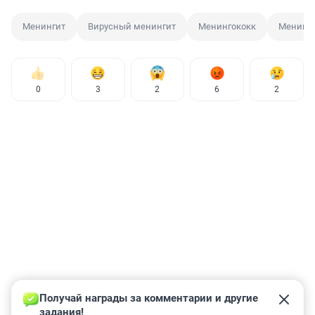
Менингит
Вирусный менингит
Менингококк
Менинго
0
3
2
6
2
Получай награды за комментарии и другие 
задания!