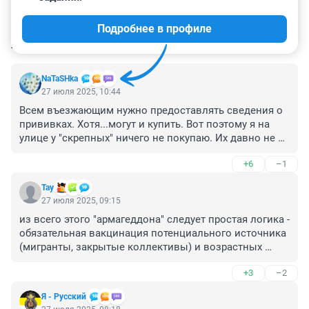
Подробнее в профиле
КОММЕНТАРИИ
10
NaTaSHka
27 июля 2025, 10:44
Всем въезжающим нужно предоставлять сведения о 
прививках. Хотя...могут и купить. Вот поэтому я на 
улице у "скрепных" ничего не покупаю. Их давно не 
прививали на родине. Об этом врачи давно кричали в 
+6
–1
голос, что будут вспышки забытых заболеваний. Еще 
в 90-х годах. Подрабатывала в поликлинике, слышала 
Тау
про это. Когда мигрантки тащили своих детей на 
27 июля 2025, 09:15
прием и ничего о прививках не знали вообще. Все 
из всего этого "армагеддона" следует простая логика - 
были не привитые. Минздрав об этом знал. Про 
обязательная вакцинация потенциального источника 
взрослых вообще молчу-туберкулез, гепатит как в 
(мигранты, закрытые коллективы) и возрастных 
воду плюнуть...От кори никто не был привит. Короче, 
иммуносупрессированных потенциальных жертв
все, как и предсказывали...
+3
–2
Я - Русский