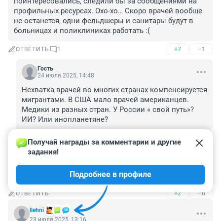
поинтересовались, следили бы за сообщениями на 
профильных ресурсах. Охо-хо… Скоро врачей вообще 
не останется, одни фельдшеры и санитары будут в 
больницах и поликлиниках работать :(
+7
–1
ОТВЕТИТЬ
1
Гость
24 июля 2025, 14:48
Нехватка врачей во многих странах компенсируется 
мигрантами. В США мало врачей американцев. 
Медики из разных стран. У России « свой путь»? 
ИИ? Или инопланетяне?
+0
–0
ОТВЕТИТЬ
Получай награды за комментарии и другие 
задания!
Гость
23 июля 2025, 15:58
Подробнее в профиле
Удивительно холодный июль 2025
+2
–0
ОТВЕТИТЬ
llehni
23 июля 2025, 13:16