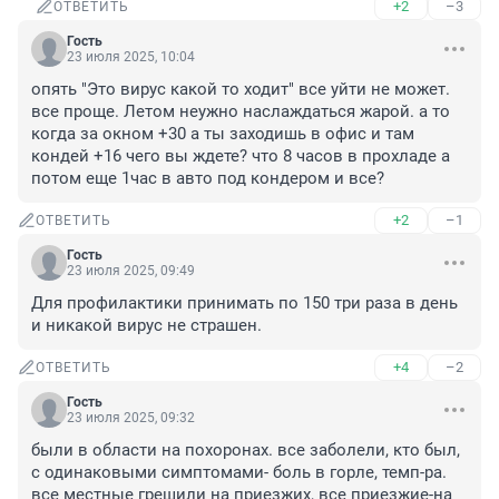
+2
–3
ОТВЕТИТЬ
Гость
23 июля 2025, 10:04
опять "Это вирус какой то ходит" все уйти не может. 
все проще. Летом неужно наслаждаться жарой. а то 
когда за окном +30 а ты заходишь в офис и там 
кондей +16 чего вы ждете? что 8 часов в прохладе а 
потом еще 1час в авто под кондером и все?
+2
–1
ОТВЕТИТЬ
Гость
23 июля 2025, 09:49
Для профилактики принимать по 150 три раза в день 
и никакой вирус не страшен.
+4
–2
ОТВЕТИТЬ
Гость
23 июля 2025, 09:32
были в области на похоронах. все заболели, кто был, 
с одинаковыми симптомами- боль в горле, темп-ра. 
все местные грешили на приезжих, все приезжие-на 