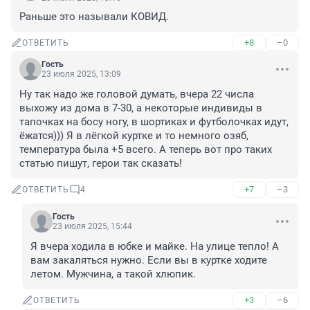
Раньше это называли КОВИД.
+8
–0
ОТВЕТИТЬ
Гость
23 июля 2025, 13:09
Ну так надо же головой думать, вчера 22 числа 
выхожу из дома в 7-30, а некоторые индивиды в 
тапочках на босу ногу, в шортиках и футболочках идут, 
ёжатся))) Я в лёгкой куртке и то немного озяб, 
температура была +5 всего. А теперь вот про таких 
статью пишут, герои так сказать!
+7
–3
ОТВЕТИТЬ
4
Гость
23 июля 2025, 15:44
Я вчера ходила в юбке и майке. На улице тепло! А 
вам закаляться нужно. Если вы в куртке ходите 
летом. Мужчина, а такой хлюпик.
+3
–6
ОТВЕТИТЬ