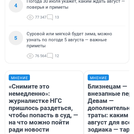
Погода 30 июля укажет, каким ждать август —
4
поверья и приметы
77 347
13
Суровой или мягкой будет зима, можно
5
узнать по погоде 5 августа — важные
приметы
76 564
12
МНЕНИЕ
МНЕНИЕ
«Снимите это
Близнецам —
немедленно»:
внезапные пер
журналистке НГС
Девам —
пришлось раздеться,
дополнительн
чтобы попасть в суд, —
траты: каким б
на что можно пойти
август для все
ради новости
зодиака — таро