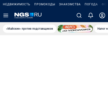
НЕДВИЖИМОСТЬ
ПРОМОКОДЫ
ЗНАКОМСТВА
ПОГОДА
ФО
«Майские» против подставщиков
Налог 