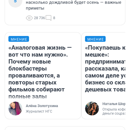
5
насколько дождливой будет осень — важные
приметы
28 736
8
МНЕНИЕ
МНЕНИЕ
«Аналоговая жизнь —
«Покупаешь ко
вот что нам нужно».
мешке»:
Почему новые
предпринимат
блокбастеры
рассказала, как
проваливаются, а
самом деле ус
повторы старых
бизнес со скл
фильмов собирают
дешевых това
полные залы
Наталья Шорох
Алёна Золотухина
Открыла кофейн
Журналист НГС
деньги соцразв