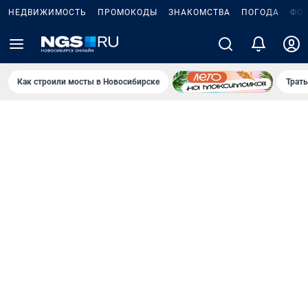
НЕДВИЖИМОСТЬ
ПРОМОКОДЫ
ЗНАКОМСТВА
ПОГОДА
ФО
Как строили мосты в Новосибирске
Траты