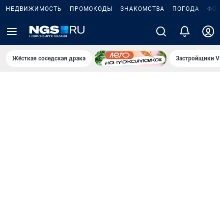
НЕДВИЖИМОСТЬ
ПРОМОКОДЫ
ЗНАКОМСТВА
ПОГОДА
ФО
Жёсткая соседская драка
Застройщики V