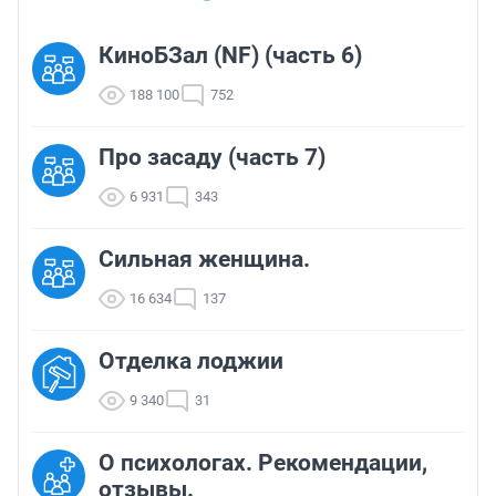
КиноБЗал (NF) (часть 6)
188 100
752
Про засаду (часть 7)
6 931
343
Сильная женщина.
16 634
137
Отделка лоджии
9 340
31
О психологах. Рекомендации,
отзывы.