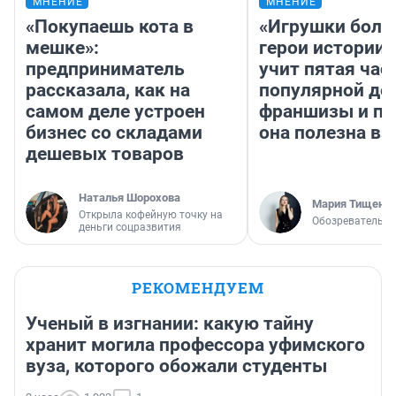
МНЕНИЕ
МНЕНИЕ
«Покупаешь кота в
«Игрушки боль
мешке»:
герои истории»
предприниматель
учит пятая час
рассказала, как на
популярной де
самом деле устроен
франшизы и п
бизнес со складами
она полезна в
дешевых товаров
Наталья Шорохова
Мария Тищенк
Открыла кофейную точку на
Обозреватель
деньги соцразвития
РЕКОМЕНДУЕМ
Ученый в изгнании: какую тайну
хранит могила профессора уфимского
вуза, которого обожали студенты