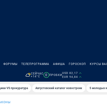
ФОРУМЫ
ТЕЛЕПРОГРАММА
АФИША
ГОРОСКОП
КУРСЫ ВА
USD 82,17
СЕЙЧАС
0
ПРОБКИ
+14°C
EUR 94,84
ики VS прокуратура
Августовский каталог новостроек
5 молодых н
АКОНЫ