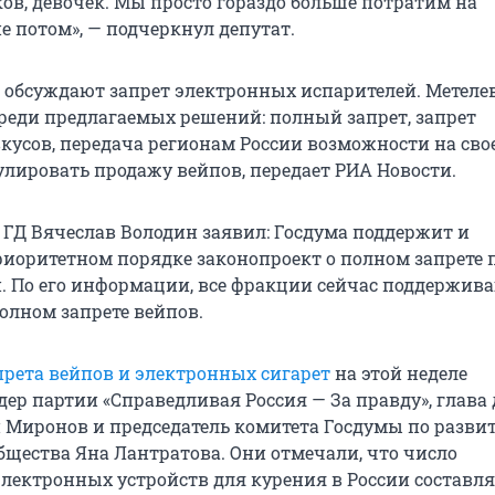
ков, девочек. Мы просто гораздо больше потратим на
е потом», — подчеркнул депутат.
и обсуждают запрет электронных испарителей. Метеле
среди предлагаемых решений: полный запрет, запрет
кусов, передача регионам России возможности на сво
улировать продажу вейпов, передает РИА Новости.
 ГД Вячеслав Володин заявил: Госдума поддержит и
риоритетном порядке законопроект о полном запрете
и. По его информации, все фракции сейчас поддержив
олном запрете вейпов.
прета вейпов и электронных сигарет
на этой неделе
ер партии «Справедливая Россия — За правду», глава
 Миронов и председатель комитета Госдумы по разви
бщества Яна Лантратова. Они отмечали, что число
электронных устройств для курения в России составля