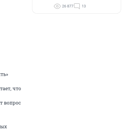
26 877
13
ять»
тает, что
т вопрос
ных