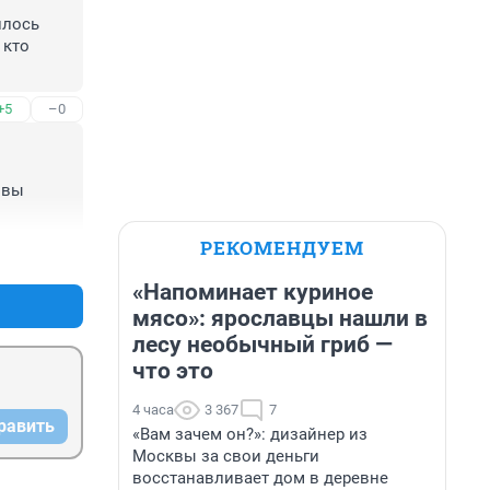
лось 
кто 
+5
–0
вы 
РЕКОМЕНДУЕМ
+9
–0
«Напоминает куриное
мясо»: ярославцы нашли в
лесу необычный гриб —
что это
4 часа
3 367
7
равить
«Вам зачем он?»: дизайнер из
Москвы за свои деньги
восстанавливает дом в деревне