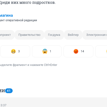
Среди них много подростков.
магина
ент оперативной редакции
опроект
Правительство
Госдума
Вейпер
Электронная 
3
1
14
ыделите фрагмент и нажмите Ctrl+Enter
ИИ
41
13:37