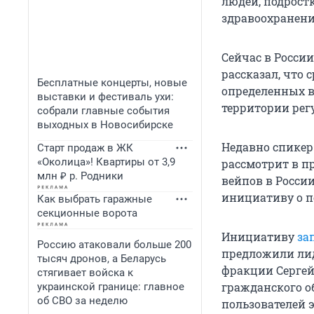
людей, подрост
здравоохранени
Сейчас в Росси
рассказал, что 
Бесплатные концерты, новые
определенных в
выставки и фестиваль ухи:
территории рег
собрали главные события
выходных в Новосибирске
Недавно спикер
Старт продаж в ЖК
«Околица»! Квартиры от 3,9
рассмотрит в п
млн ₽ р. Родники
вейпов в Росси
инициативу о п
Как выбрать гаражные
секционные ворота
Инициативу
за
Россию атаковали больше 200
предложили лид
тысяч дронов, а Беларусь
фракции Сергей
стягивает войска к
гражданского о
украинской границе: главное
об СВО за неделю
пользователей 