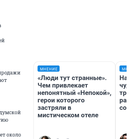
в
ей
МНЕНИЕ
МНЕНИ
 продажи
«Люди тут странные».
Насле
ают
Чем привлекает
чудом
непонятный «Непокой»,
транс
герои которого
разне
застряли в
совет
 думской
мистическом отеле
тию
ет около