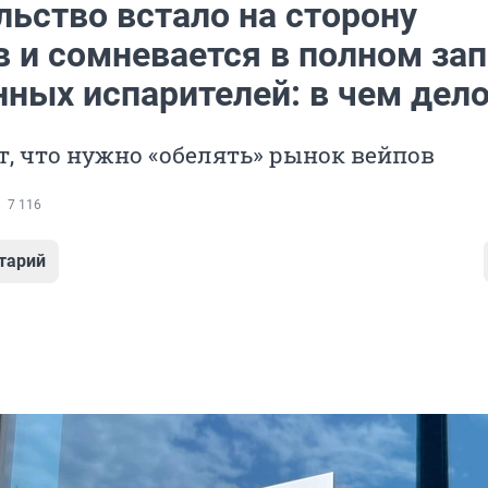
льство встало на сторону
в и сомневается в полном зап
нных испарителей: в чем дел
, что нужно «обелять» рынок вейпов
7 116
тарий