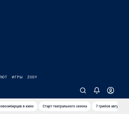
ЛЮТ
ИГРЫ
ZODY
овосибирцев в кино
Старт театрального сезона
7 грибов августа