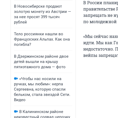
В России плани
В Новосибирске продают
правительстве 
золотую монету из Австрии —
запрещать не н
за нее просят 399 тысяч
по молодежной 
рублей
Тело россиянки нашли во
«Мы сейчас нах
Французских Альпах. Как она
идти. Мы как Г
погибла?
недостаточно. П
вейпы запрещат
В Дзержинском районе двое
детей вышли на крышу
пятиэтажного дома — фото
«Чтобы нас носили на
ручках, мы любим»: нерпа
Сергеевна, которую спасли
бельком, стала звездой Сети.
Видео
В Калининском районе
неизвестный сорвал цепочку