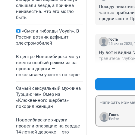
слышали везде, а причина
Походу никотино
неизвестна. Что это могло
частью прибыли.
быть
продвигают в П
«Смели гибриды Voyah». В
России возник дефицит
Гость
электромобилей
25 июня 2025, 
Ну вот и видна "
В центре Новосибирска могут
травитесь глубо
ввести особый режим из-за
провала дороги —
показываем участок на карте
Самый сексуальный мужчина
Турции: чем Омер из
«Клюквенного щербета»
покорил женщин
Гость
Войти
Новосибирские хирурги
провели операцию на сердце
14-летней девочке — это