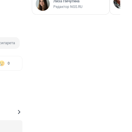
Лиза Пичугина
Редактор NGS.RU
сигарета
0