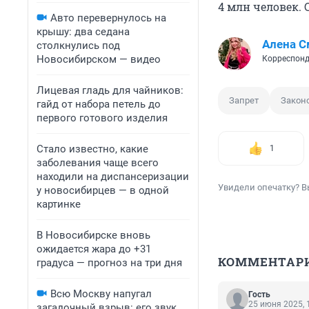
4 млн человек. 
Авто перевернулось на
крышу: два седана
Алена С
столкнулись под
Новосибирском — видео
Корреспонд
Лицевая гладь для чайников:
Запрет
Закон
гайд от набора петель до
первого готового изделия
Стало известно, какие
1
заболевания чаще всего
находили на диспансеризации
Увидели опечатку? В
у новосибирцев — в одной
картинке
В Новосибирске вновь
ожидается жара до +31
КОММЕНТАР
градуса — прогноз на три дня
Всю Москву напугал
Гость
25 июня 2025, 
загадочный взрыв: его звук