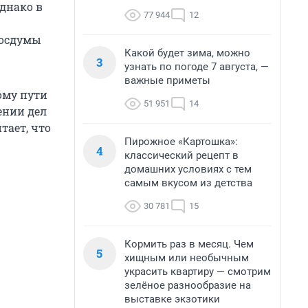
днако в
77 944
12
Госдумы
Какой будет зима, можно
3
узнать по погоде 7 августа, —
важные приметы
ому пути
51 951
14
ении дел
тает, что
Пирожное «Картошка»:
4
классический рецепт в
домашних условиях с тем
самым вкусом из детства
30 781
15
Кормить раз в месяц. Чем
5
хищным или необычным
украсить квартиру — смотрим
зелёное разнообразие на
выставке экзотики