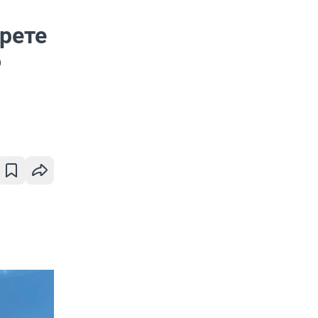
рете
о