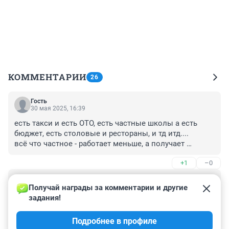
КОММЕНТАРИИ
26
Гость
30 мая 2025, 16:39
есть такси и есть ОТО, есть частные школы а есть 
бюджет, есть столовые и рестораны, и тд итд....

всё что частное - работает меньше, а получает 
больше. а если работает больше, то получает больше-
+1
–0
больше. 

продолжать их всех жалеть? мы все учавствуем в 
Гость
этом обороте.
30 мая 2025, 16:33
Получай награды за комментарии и другие 
задания!
переделать частников в государственные не судьба? 

пусть бы государство по единой ставке выкупило все 
Подробнее в профиле
частные клиники.
