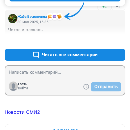
они бы стали гос-нные, врачи тоже. 

+2
–1
нет ничего хорошего в частниках. обдирка денег
Жаба Васильевна
30 мая 2025, 15:35
Читал и плакаль...
+0
–0
Читать все комментарии
Гость
Отправить
Войти
Новости СМИ2