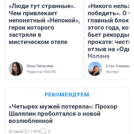
«Люди тут странные».
«Никого нельз
Чем привлекает
победить». О ч
непонятный «Непокой»,
главный блокб
герои которого
этого года, ко
застряли в
бьет рекорды 
мистическом отеле
прокате: честн
отзыв на «Оди
Нолана
Лиза Пичугина
Стас Соколов
Редактор NGS.RU
Эксперт
РЕКОМЕНДУЕМ
«Четырех мужей потеряла»: Прохор
Шаляпин проболтался о новой
возлюбленной
22 часа
7 474
2