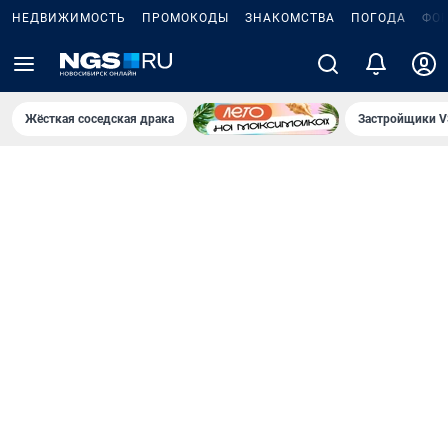
НЕДВИЖИМОСТЬ
ПРОМОКОДЫ
ЗНАКОМСТВА
ПОГОДА
ФО
Жёсткая соседская драка
Застройщики V