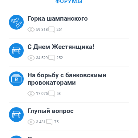
ФОРУМЫ
Горка шампанского
59 318
261
С Днем Жестянщика!
34 529
252
На борьбу с банковскими
провокаторами
17 075
53
Глупый вопрос
3 431
75