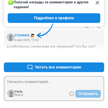
Получай награды за комментарии и другие 
Гость
6 мая 2025, 16:36
задания!
"Медики могут передавать информацию членам 
Подробнее в профиле
семьи, но не всегда" врачи обязаны это делать.
+0
–0
275308826
6 мая 2025, 15:53
а собственно зачем вам эти сведения? что бы что?
+0
–0
Читать все комментарии
Гость
Отправить
Войти