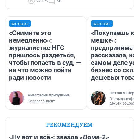
27 475
50
МНЕНИЕ
МНЕНИЕ
«Снимите это
«Покупаешь ко
немедленно»:
мешке»:
журналистке НГС
предпринимат
пришлось раздеться,
рассказала, как
чтобы попасть в суд, —
самом деле ус
на что можно пойти
бизнес со скл
ради новости
дешевых това
Наталья Шорох
Анастасия Хрипушина
Открыла кофейн
Корреспондент
деньги соцразв
РЕКОМЕНДУЕМ
«Ну вот и всё»: звезда «Дома-2»