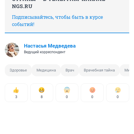
NGS.RU
Подписывайтесь, чтобы быть в курсе
событий!
Настасья Медведева
Ведущий корреспондент
Здоровье
Медицина
Врач
Врачебная тайна
Минз
3
8
0
0
0