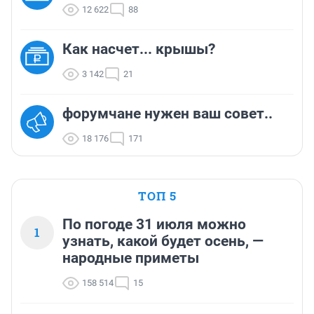
12 622
88
Как насчет... крышы?
3 142
21
форумчане нужен ваш совет..
18 176
171
ТОП 5
По погоде 31 июля можно
1
узнать, какой будет осень, —
народные приметы
158 514
15