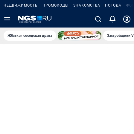
НЕДВИЖИМОСТЬ
ПРОМОКОДЫ
ЗНАКОМСТВА
ПОГОДА
ФО
Жёсткая соседская драка
Застройщики V