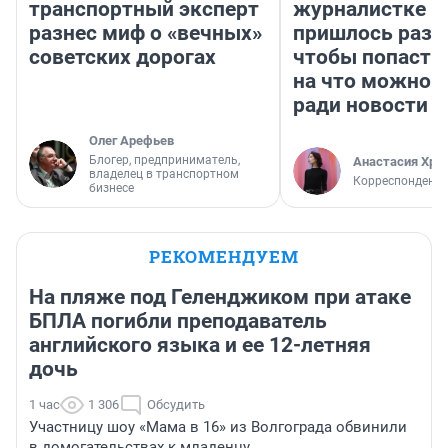
транспортный эксперт
журналистке Н
разнес миф о «вечных»
пришлось разд
советских дорогах
чтобы попасть 
на что можно 
ради новости
Олег Арефьев
Блогер, предприниматель,
Анастасия Хри
владелец в транспортном
Корреспондент
бизнесе
РЕКОМЕНДУЕМ
На пляже под Геленджиком при атаке
БПЛА погибли преподаватель
английского языка и ее 12-летняя
дочь
1 час
1 306
Обсудить
Участницу шоу «Мама в 16» из Волгограда обвинили
в домогательствах к младенцу