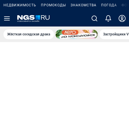
НЕДВИЖИМОСТЬ
ПРОМОКОДЫ
ЗНАКОМСТВА
ПОГОДА
ФО
Жёсткая соседская драка
Застройщики V