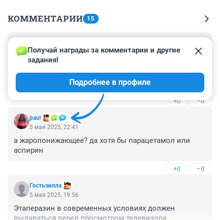
КОММЕНТАРИИ
15
Гость
6 мая 2025, 10:38
Получай награды за комментарии и другие 
задания!
Состав аптечки должен быть таким, чтобы никакой 
ГАИшник не докопался.

Подробнее в профиле
Всё остальное от лукавого.
+0
–0
paul
5 мая 2025, 22:41
а жаропонижающее? да хотя бы парацетамол или 
аспирин
+0
–0
Гостьзилла
5 мая 2025, 19:56
Этаперазин в современных условиях должен 
выдаваться перед просмотром телевизора.