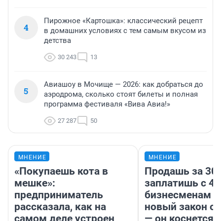
Пирожное «Картошка»: классический рецепт
4
в домашних условиях с тем самым вкусом из
детства
30 243
13
Авиашоу в Мочище — 2026: как добраться до
5
аэродрома, сколько стоят билеты и полная
программа фестиваля «Вива Авиа!»
27 287
50
МНЕНИЕ
МНЕНИЕ
«Покупаешь кота в
Продашь за 300
мешке»:
заплатишь с 40
предприниматель
бизнесменам г
рассказала, как на
новый закон о 
самом деле устроен
— он коснется 