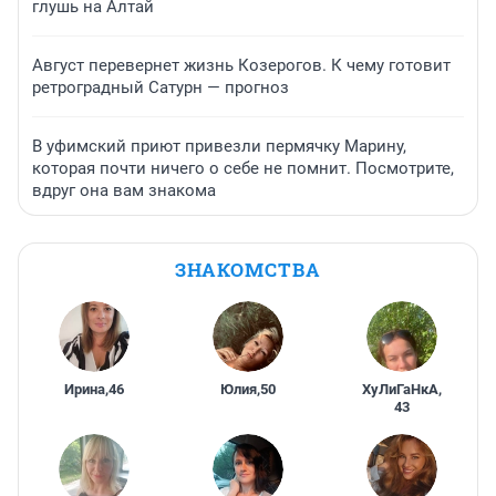
глушь на Алтай
Август перевернет жизнь Козерогов. К чему готовит
ретроградный Сатурн — прогноз
В уфимский приют привезли пермячку Марину,
которая почти ничего о себе не помнит. Посмотрите,
вдруг она вам знакома
ЗНАКОМСТВА
Ирина
,
46
Юлия
,
50
ХуЛиГаНкА
,
43