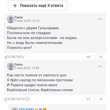
Показать ещё 4 ответа
Гость
3 мая 2025, 14:10
Общался с двумя Гульнарами.

Поллинозом не страдаю.

Были ли они аллергологами - не ведаю.

Но с виду были симпатичными.

Повезло мне?
+0
–0
ОТВЕТИТЬ
Гость
3 мая 2025, 14:09
Как часто пьянея от светлого дня

Я брёл наугад по весенним протокам

И Родина щедро поила меня

Берёзовым соком, берёзовым соком
+1
–0
ОТВЕТИТЬ
1
233143581