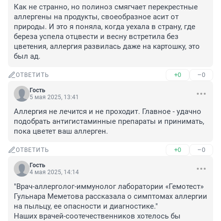
Как не странно, но полиноз смягчает перекрестные 
аллергены на продукты, своеобразное асит от 
природы. И это я поняла, когда уехала в страну, где 
береза успела отцвести и весну встретила без 
цветения, аллергия развилась даже на картошку, это 
был ад.
+0
–0
ОТВЕТИТЬ
Гость
5 мая 2025, 13:41
Аллергия не лечится и не проходит. Главное - удачно 
подобрать антигистаминные препараты и принимать, 
пока цветет ваш аллерген.
+0
–0
ОТВЕТИТЬ
Гость
4 мая 2025, 14:14
"Врач-аллерголог-иммунолог лаборатории «Гемотест» 
Гульнара Меметова рассказала о симптомах аллергии 
на пыльцу, ее опасности и диагностике."

Наших врачей-соотечественников хотелось бы 