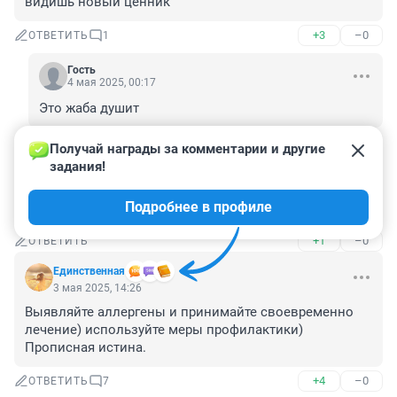
видишь новый ценник
+3
–0
ОТВЕТИТЬ
1
Гость
4 мая 2025, 00:17
Это жаба душит
+1
–0
ОТВЕТИТЬ
Получай награды за комментарии и другие 
задания!
Гость
3 мая 2025, 14:53
Подробнее в профиле
Пухнут яйца по весне словно почки у берёзы!
+1
–0
ОТВЕТИТЬ
Единственная
3 мая 2025, 14:26
Выявляйте аллергены и принимайте своевременно 
лечение) используйте меры профилактики)

Прописная истина.
+4
–0
ОТВЕТИТЬ
7