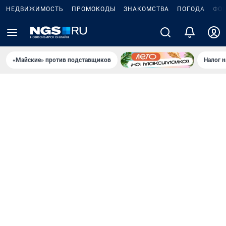
НЕДВИЖИМОСТЬ
ПРОМОКОДЫ
ЗНАКОМСТВА
ПОГОДА
ФО
«Майские» против подставщиков
Налог 