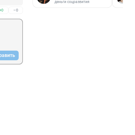
деньги соцразвития
+0
–0
равить