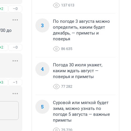
137 613
+2
–0
По погоде 3 августа можно
3
определить, каким будет
00 до 
декабрь, — приметы и
поверья
+2
–0
86 635
Погода 30 июля укажет,
4
каким ждать август —
поверья и приметы
+3
–1
77 282
Суровой или мягкой будет
5
зима, можно узнать по
погоде 5 августа — важные
приметы
75 720