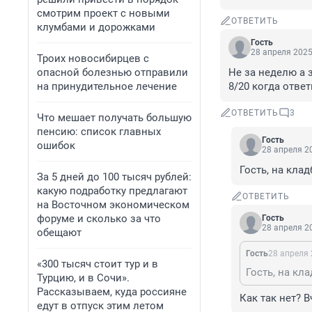
смотрим проект с новыми
ОТВЕТИТЬ
клумбами и дорожками
Гость
28 апреля 2025
Троих новосибирцев с
опасной болезнью отправили
Не за неделю а з
на принудительное лечение
8/20 когда ответ
ОТВЕТИТЬ
3
Что мешает получать большую
пенсию: список главных
Гость
ошибок
28 апреля 20
Гость, на кла
За 5 дней до 100 тысяч рублей:
какую подработку предлагают
ОТВЕТИТЬ
на Восточном экономическом
форуме и сколько за что
Гость
28 апреля 20
обещают
Гость
28 апреля 
«300 тысяч стоит тур и в
Гость, на кл
Турцию, и в Сочи».
Рассказываем, куда россияне
Как так нет? 
едут в отпуск этим летом