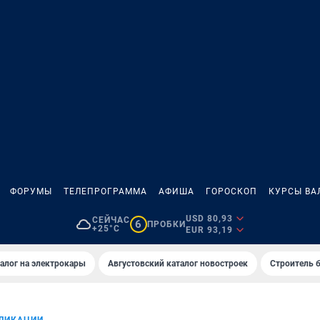
ФОРУМЫ
ТЕЛЕПРОГРАММА
АФИША
ГОРОСКОП
КУРСЫ ВА
USD 80,93
СЕЙЧАС
6
ПРОБКИ
+25°C
EUR 93,19
алог на электрокары
Августовский каталог новостроек
Строитель б