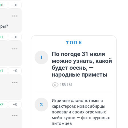
+0
–0
оры?
+1
–0
ТОП 5
По погоде 31 июля
1
можно узнать, какой
будет осень, —
+1
–0
народные приметы
158 161
Игривые слонопотамы с
2
+7
–0
характером: новосибирцы
показали своих огромных
мейн-кунов — фото суровых
питомцев