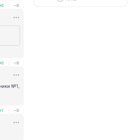
+0
–0
+0
–0
ики №1, 
+1
–0