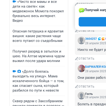
«Чисто все мамы и все
ОТВЕТИТЬ
дети на свете»: как
Получай наг
медвежонок Момота покорил
Гость
28 апреля 2025
буквально весь интернет.
Видео
Врачи то будут 
Опасная петрушка и ядовитая
ОТВЕТИТЬ
вишня: какие растения чаще
3604257
всего путают со съедобными
28 апреля 2025
Никто не будет р
Получил разряд в затылок и
шею. На Алтае мужчина чудом
ОТВЕТИТЬ
выжил после удара молнии
БАРМАЛЕЙ КО
«Долго боялась
28 апреля 2025
выходить на улицу». Мама
Они разве работ
искалеченного бойца — о том,
как спасает сына, который
ОТВЕТИТЬ
разбился по пути к невесте
Гость
28 апреля 2025
Сквер рядом с Заксобранием
Болеть в праздн
решили привести в порядок —