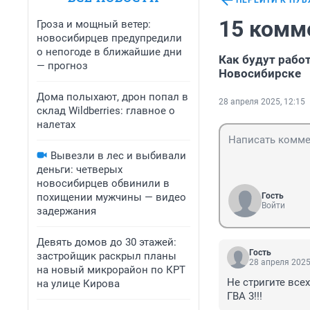
ПЕРЕЙТИ К ПУ
15 комм
Гроза и мощный ветер:
новосибирцев предупредили
о непогоде в ближайшие дни
Как будут рабо
— прогноз
Новосибирске
Дома полыхают, дрон попал в
28 апреля 2025, 12:15
склад Wildberries: главное о
налетах
Вывезли в лес и выбивали
деньги: четверых
новосибирцев обвинили в
похищении мужчины — видео
Гость
Войти
задержания
Девять домов до 30 этажей:
Гость
застройщик раскрыл планы
28 апреля 2025
на новый микрорайон по КРТ
Не стригите все
на улице Кирова
ГВА 3!!!