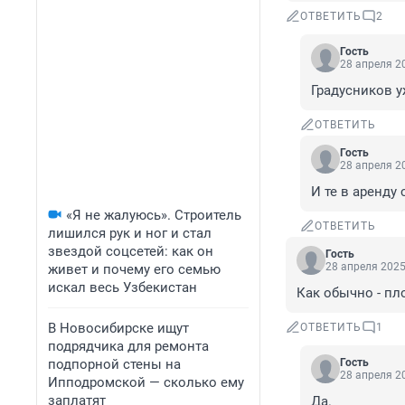
ОТВЕТИТЬ
2
Гость
28 апреля 20
Градусников у
ОТВЕТИТЬ
Гость
28 апреля 20
И те в аренду 
«Я не жалуюсь». Строитель
ОТВЕТИТЬ
лишился рук и ног и стал
звездой соцсетей: как он
Гость
28 апреля 2025
живет и почему его семью
искал весь Узбекистан
Как обычно - пл
В Новосибирске ищут
ОТВЕТИТЬ
1
подрядчика для ремонта
подпорной стены на
Гость
28 апреля 20
Ипподромской — сколько ему
заплатят
Да.