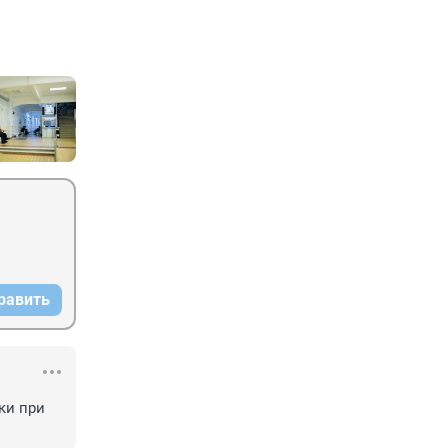
равить
и при 