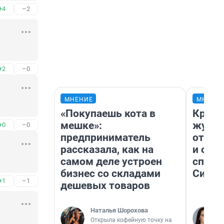
+4
–2
+2
–0
МНЕНИЕ
МНЕНИ
«Покупаешь кота в
Красн
мешке»:
журна
+0
–0
предприниматель
отпус
рассказала, как на
и объ
самом деле устроен
споре
бизнес со складами
Сибир
+1
–1
дешевых товаров
Наталья Шорохова
Открыла кофейную точку на