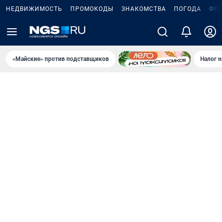
НЕДВИЖИМОСТЬ
ПРОМОКОДЫ
ЗНАКОМСТВА
ПОГОДА
ФО
«Майские» против подставщиков
Налог 