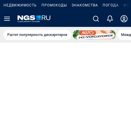
НЕДВИЖИМОСТЬ
ПРОМОКОДЫ
ЗНАКОМСТВА
ПОГОДА
ФО
Растет популярность дискаунтеров
Межд