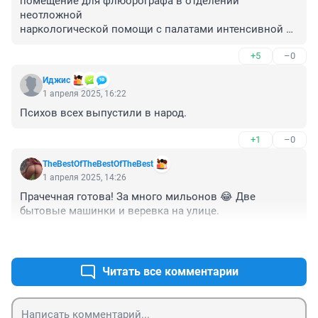
помещение для флюорографа в отделении 
неотложной 

наркологической помощи с палатами интенсивной 
терапии???

+5
–0
это по ОМС будет?

раньше к токсикологию привозили таких...

Иджис
странно - зубы лечим/мрт делаем за деньги,

1 апреля 2025, 16:22
наркоманов - за налоги с нас....

Психов всех выпустили в народ.
так и должно быть?
+1
–0
TheBestOfTheBestOfTheBest
1 апреля 2025, 14:26
Прачечная готова! За много мильонов 😂 Две 
бытовые машинки и веревка на улице.
+1
–1
Читать все комментарии