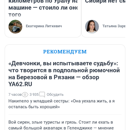
километров по Уралу на
Сибири нет см
машине — стоило ли оно
того
Екатерина Литкевич
Татьяна Зарва
РЕКОМЕНДУЕМ
«Девчонки, вы испытываете судьбу»:
что творится в подпольной рюмочной
на Березовой в Рязани — обзор
YA62.RU
7 часов
3 935
Обсудить
Накипело у младшей сестры: «Она уехала жить, а я
осталась быть хорошей»
Вой сирен, злые туристы и грязь. Стоит ли ехать в
самый большой аквапарк в Геленджике — мнение