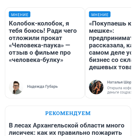
МНЕНИЕ
МНЕНИЕ
Колобок-колобок, я
«Покупаешь ко
тебя боюсь! Ради чего
мешке»:
отложили прокат
предпринимат
«Человека-паука» —
рассказала, как
отзыв о фильме про
самом деле ус
«человека-булку»
бизнес со скл
дешевых това
Наталья Шорох
Надежда Губарь
Открыла кофейн
деньги соцразв
РЕКОМЕНДУЕМ
В лесах Архангельской области много
лисичек: как их правильно пожарить