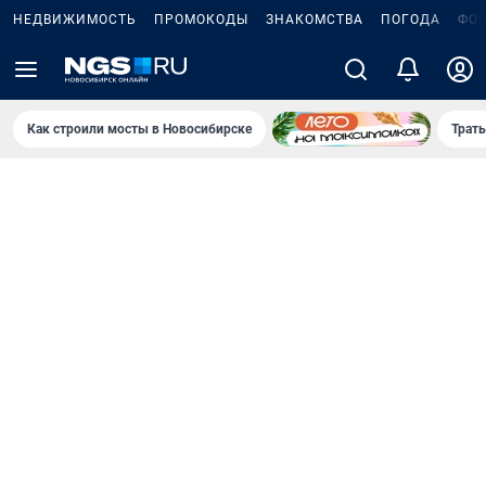
НЕДВИЖИМОСТЬ
ПРОМОКОДЫ
ЗНАКОМСТВА
ПОГОДА
ФО
Как строили мосты в Новосибирске
Траты