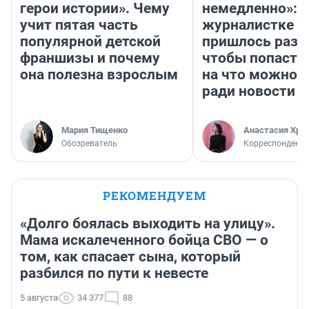
герои истории». Чему
немедленно»:
учит пятая часть
журналистке Н
популярной детской
пришлось разд
франшизы и почему
чтобы попасть 
она полезна взрослым
на что можно 
ради новости
Мария Тищенко
Анастасия Хри
Обозреватель
Корреспондент
РЕКОМЕНДУЕМ
«Долго боялась выходить на улицу».
Мама искалеченного бойца СВО — о
том, как спасает сына, который
разбился по пути к невесте
5 августа
34 377
88