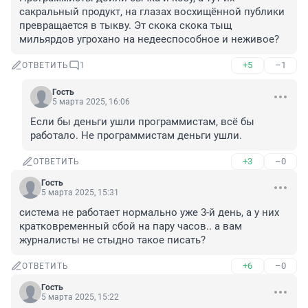
сакральный продукт, на глазах восхищённой публики 
превращается в тыкву. Эт скока скока тыщ 
мильярдов угрохано на недееспособное и неживое?
+5
–1
ОТВЕТИТЬ
1
Гость
5 марта 2025, 16:06
Если бы деньги ушли программистам, всё бы 
работало. Не программистам деньги ушли.
+3
–0
ОТВЕТИТЬ
Гость
5 марта 2025, 15:31
система не работает нормально уже 3-й день, а у них 
кратковременный сбой на пару часов.. а вам 
журналисты не стыдно такое писать?
+6
–0
ОТВЕТИТЬ
Гость
5 марта 2025, 15:22