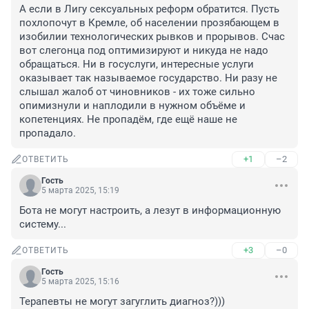
А если в Лигу сексуальных реформ обратится. Пусть 
похлопочут в Кремле, об населении прозябающем в 
изобилии технологических рывков и прорывов. Счас 
вот слегонца под оптимизируют и никуда не надо 
обращаться. Ни в госуслуги, интересные услуги 
оказывает так называемое государство. Ни разу не 
слышал жалоб от чиновников - их тоже сильно 
опимизнули и наплодили в нужном объёме и 
копетенциях. Не пропадём, где ещё наше не 
пропадало.
+1
–2
ОТВЕТИТЬ
Гость
5 марта 2025, 15:19
Бота не могут настроить, а лезут в информационную 
систему...
+3
–0
ОТВЕТИТЬ
Гость
5 марта 2025, 15:16
Терапевты не могут загуглить диагноз?)))