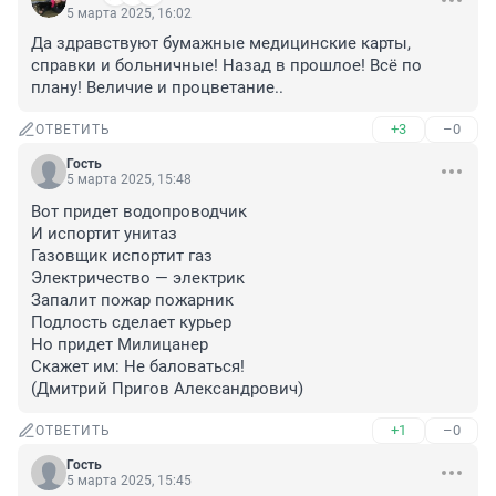
5 марта 2025, 16:02
Да здравствуют бумажные медицинские карты, 
справки и больничные! Назад в прошлое! Всё по 
плану! Величие и процветание..
+3
–0
ОТВЕТИТЬ
Гость
5 марта 2025, 15:48
Вот придет водопроводчик

И испортит унитаз

Газовщик испортит газ

Электричество — электрик

Запалит пожар пожарник

Подлость сделает курьер

Но придет Милицанер

Скажет им: Не баловаться!

(Дмитрий Пригов Александрович)
+1
–0
ОТВЕТИТЬ
Гость
5 марта 2025, 15:45