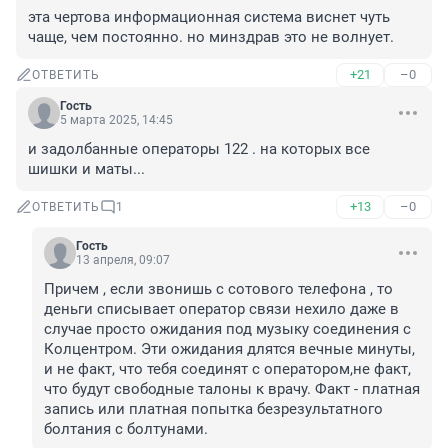
эта чертова информационная система виснет чуть 
чаще, чем постоянно. но минздрав это не волнует.
+21
–0
ОТВЕТИТЬ
Гость
5 марта 2025, 14:45
и задолбанные операторы 122 . на которых все 
шишки и маты...
+13
–0
ОТВЕТИТЬ
1
Гость
13 апреля, 09:07
Причем , если звонишь с сотового телефона , то 
деньги списывает оператор связи нехило даже в 
случае просто ожидания под музыку соединения с 
Колцентром. Эти ожидания длятся вечные минуты, 
и не факт, что тебя соединят с оператором,не факт, 
что будут свободные талоны к врачу. Факт - платная 
запись или платная попытка безрезультатного 
болтания с болтунами.