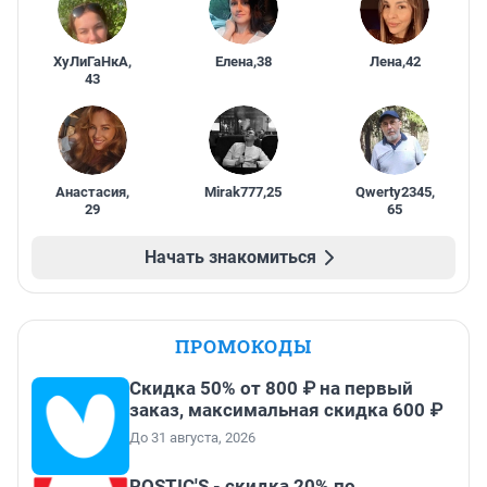
ХуЛиГаНкА
,
Елена
,
38
Лена
,
42
43
Анастасия
,
Mirak777
,
25
Qwerty2345
,
29
65
Начать знакомиться
ПРОМОКОДЫ
Скидка 50% от 800 ₽ на первый
заказ, максимальная скидка 600 ₽
До 31 августа, 2026
ROSTIC'S - скидка 20% по