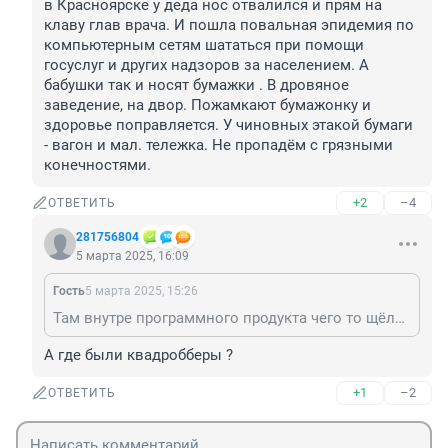
в Красноярске у деда нос отвалился и прям на 
клаву глав врача. И пошла повальная эпидемия по 
компьютерным сетям шататься при помощи 
госуслуг и других надзоров за населением. А 
бабушки так и носят бумажки . В дровяное 
заведение, на двор. Пожамкают бумажонку и 
здоровье поправляется. У чиновных этакой бумаги 
- вагон и мал. тележка. Не пропадём с грязными 
конечностями.
+2
–4
ОТВЕТИТЬ
281756804
5 марта 2025, 16:09
Гость
5 марта 2025, 15:26
Там внутре программного продукта чего то щёлкнуло. Где то, ить продукт - отличный и широко распространённый. Щёлкнуло у бабушки в Перми, а в Красноярске у деда нос отвалился и прям на клаву глав врача. И пошла повальная эпидемия по компьютерным сетям шататься при помощи госуслуг и других надзоров за населением. А бабушки так и носят бумажки . В дровяное заведение, на двор. Пожамкают бумажонку и здоровье поправляется. У чиновных этакой бумаги - вагон и мал. тележка. Не пропадём с грязными конечностями.
А где были квадробберы ?
+1
–2
ОТВЕТИТЬ