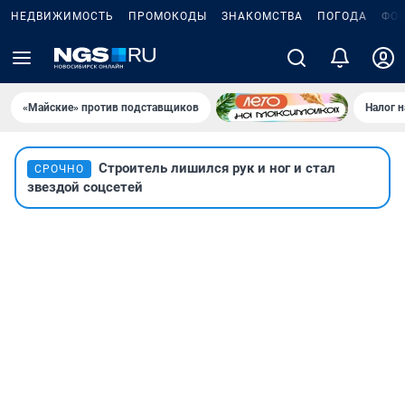
НЕДВИЖИМОСТЬ
ПРОМОКОДЫ
ЗНАКОМСТВА
ПОГОДА
ФО
«Майские» против подставщиков
Налог 
Строитель лишился рук и ног и стал
СРОЧНО
звездой соцсетей