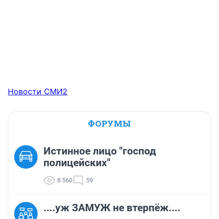
Новости СМИ2
ФОРУМЫ
Истинное лицо "господ
полицейских"
8 560
59
....уж ЗАМУЖ не втерпёж....