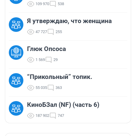
109 970
538
Я утверждаю, что женщина
47 727
255
Глюк Опсоса
1 569
29
“Прикольный” топик.
55 035
363
КиноБЗал (NF) (часть 6)
187 902
747