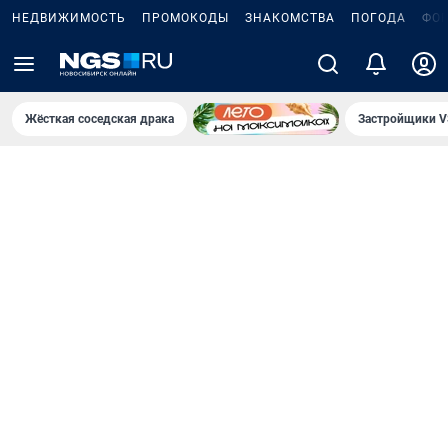
НЕДВИЖИМОСТЬ
ПРОМОКОДЫ
ЗНАКОМСТВА
ПОГОДА
ФО
Жёсткая соседская драка
Застройщики V