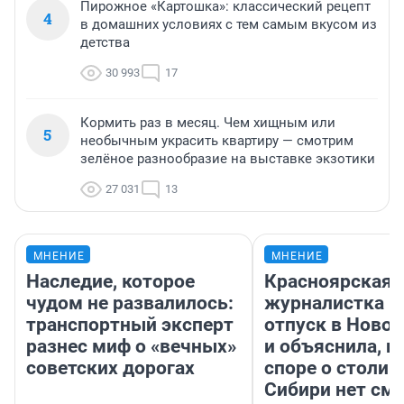
Пирожное «Картошка»: классический рецепт
4
в домашних условиях с тем самым вкусом из
детства
30 993
17
Кормить раз в месяц. Чем хищным или
5
необычным украсить квартиру — смотрим
зелёное разнообразие на выставке экзотики
27 031
13
МНЕНИЕ
МНЕНИЕ
Наследие, которое
Красноярская
чудом не развалилось:
журналистка п
транспортный эксперт
отпуск в Ново
разнес миф о «вечных»
и объяснила, п
советских дорогах
споре о столиц
Сибири нет см