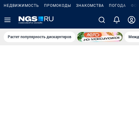
НЕДВИЖИМОСТЬ
ПРОМОКОДЫ
ЗНАКОМСТВА
ПОГОДА
ФО
Растет популярность дискаунтеров
Межд