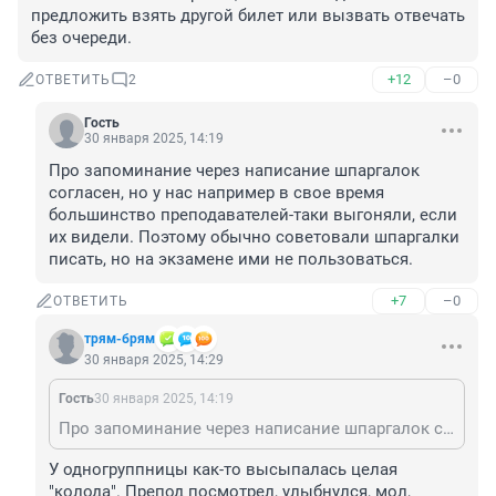
предложить взять другой билет или вызвать отвечать 
без очереди.
+12
–0
ОТВЕТИТЬ
2
Гость
30 января 2025, 14:19
Про запоминание через написание шпаргалок 
согласен, но у нас например в свое время 
большинство преподавателей-таки выгоняли, если 
их видели. Поэтому обычно советовали шпаргалки 
писать, но на экзамене ими не пользоваться.
+7
–0
ОТВЕТИТЬ
трям-брям
30 января 2025, 14:29
Гость
30 января 2025, 14:19
Про запоминание через написание шпаргалок согласен, но у нас например в свое время большинство преподавателей-таки выгоняли, если их видели. Поэтому обычно советовали шпаргалки писать, но на экзамене ими не пользоваться.
У одногруппницы как-то высыпалась целая 
"колода". Препод посмотрел, улыбнулся, мол, 