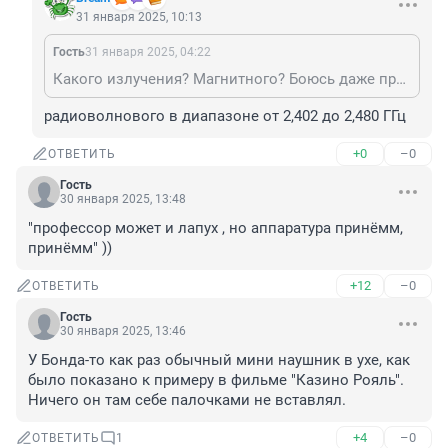
31 января 2025, 10:13
Гость
31 января 2025, 04:22
Какого излучения? Магнитного? Боюсь даже представить, что станет с вашим нежным мозгом, если вы когда-нибудь пойдёте делать мрт.
радиоволнового в диапазоне от 2,402 до 2,480 ГГц
+0
–0
ОТВЕТИТЬ
Гость
30 января 2025, 13:48
"профессор может и лапух , но аппаратура принёмм, 
принёмм" ))
+12
–0
ОТВЕТИТЬ
Гость
30 января 2025, 13:46
У Бонда-то как раз обычный мини наушник в ухе, как 
было показано к примеру в фильме "Казино Рояль". 
Ничего он там себе палочками не вставлял.
+4
–0
ОТВЕТИТЬ
1