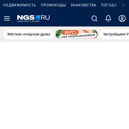
НЕДВИЖИМОСТЬ
ПРОМОКОДЫ
ЗНАКОМСТВА
ПОГОДА
ФО
Жёсткая соседская драка
Застройщики V