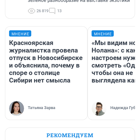
зелёное разнообразие на выставке экзотики
26 819
13
МНЕНИЕ
МНЕНИЕ
Красноярская
«Мы видим нов
журналистка провела
Нолана»: с как
отпуск в Новосибирске
настроем нужн
и объяснила, почему в
смотреть «Оди
споре о столице
чтобы она не
Сибири нет смысла
выглядела как
Татьяна Зарва
Надежда Губар
РЕКОМЕНДУЕМ