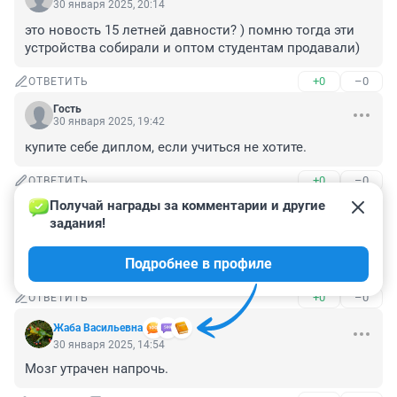
30 января 2025, 20:14
это новость 15 летней давности? ) помню тогда эти 
устройства собирали и оптом студентам продавали)
+0
–0
ОТВЕТИТЬ
Гость
30 января 2025, 19:42
купите себе диплом, если учиться не хотите.
+0
–0
ОТВЕТИТЬ
Получай награды за комментарии и другие 
Гость
30 января 2025, 17:10
задания!
эпидемии уже лет уже стопяцот, а нуягэс только 
Подробнее в профиле
опомнился
+0
–0
ОТВЕТИТЬ
Жаба Васильевна
30 января 2025, 14:54
Мозг утрачен напрочь.