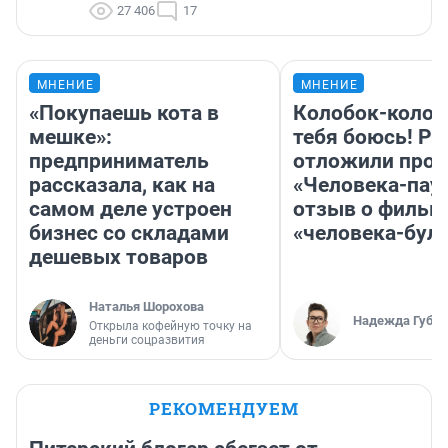
27 406
17
МНЕНИЕ
МНЕНИЕ
«Покупаешь кота в
Колобок-колобо
мешке»:
тебя боюсь! Ра
предприниматель
отложили прок
рассказала, как на
«Человека-пау
самом деле устроен
отзыв о фильм
бизнес со складами
«человека-бул
дешевых товаров
Наталья Шорохова
Надежда Губар
Открыла кофейную точку на
деньги соцразвития
РЕКОМЕНДУЕМ