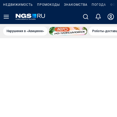
НЕДВИЖИМОСТЬ
ПРОМОКОДЫ
ЗНАКОМСТВА
ПОГОДА
ФО
Нарушения в «Авиценне»
Роботы-доставщ