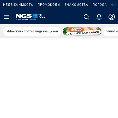
НЕДВИЖИМОСТЬ
ПРОМОКОДЫ
ЗНАКОМСТВА
ПОГОДА
ФО
«Майские» против подставщиков
Налог 