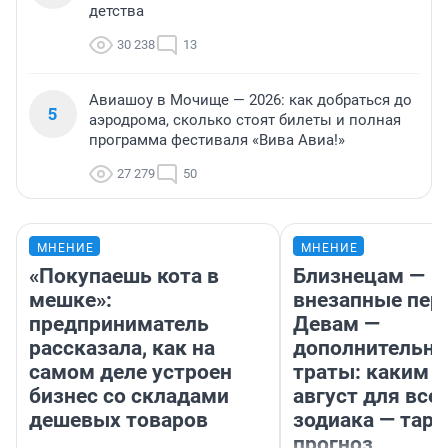
детства
30 238
13
Авиашоу в Мочище — 2026: как добраться до
5
аэродрома, сколько стоят билеты и полная
программа фестиваля «Вива Авиа!»
27 279
50
МНЕНИЕ
МНЕНИЕ
«Покупаешь кота в
Близнецам —
мешке»:
внезапные пер
предприниматель
Девам —
рассказала, как на
дополнительн
самом деле устроен
траты: каким б
бизнес со складами
август для все
дешевых товаров
зодиака — таро
прогноз