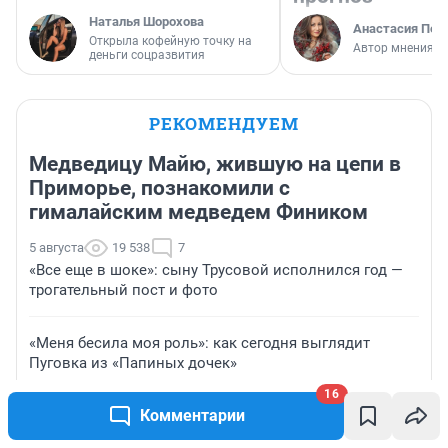
Наталья Шорохова
Анастасия Пер
Открыла кофейную точку на
Автор мнения
деньги соцразвития
РЕКОМЕНДУЕМ
Медведицу Майю, жившую на цепи в
Приморье, познакомили с
гималайским медведем Фиником
5 августа
19 538
7
«Все еще в шоке»: сыну Трусовой исполнился год —
трогательный пост и фото
«Меня бесила моя роль»: как сегодня выглядит
Пуговка из «Папиных дочек»
16
Комментарии
Смертельный аудит: за что в начале 2000-х убили
бывшего главбуха нефтяной компании Уфы