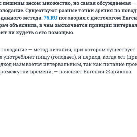
с лишним весом множество, но самая обсуждаемая —
олодание. Существуют разные точки зрения по повод
 данного метода.
76.RU
поговорил с диетологом Евге
рач объяснила, в чем заключается принцип интерва
оит ли худеть с его помощью.
 голодание — метод питания, при котором существует 
е употребляет пищу (голодает), и период, когда ест (пр
одход называется интервальным, так как питание про
ромежутки времени, — поясняет Евгения Жарикова.