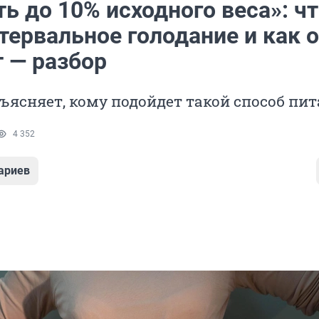
ь до 10% исходного веса»: ч
тервальное голодание и как 
т — разбор
ъясняет, кому подойдет такой способ пи
4 352
ариев