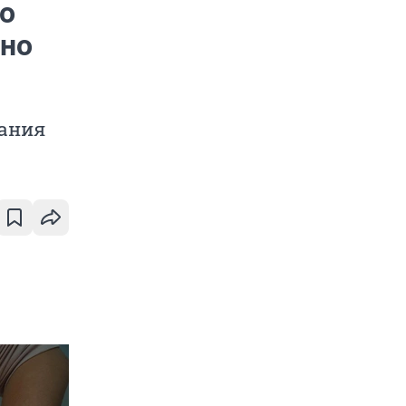
то
оно
тания