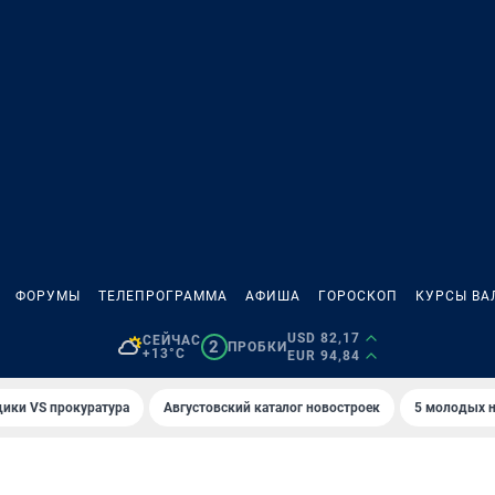
ФОРУМЫ
ТЕЛЕПРОГРАММА
АФИША
ГОРОСКОП
КУРСЫ ВА
USD 82,17
СЕЙЧАС
2
ПРОБКИ
+13°C
EUR 94,84
ики VS прокуратура
Августовский каталог новостроек
5 молодых н