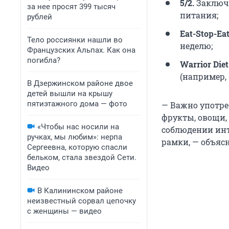
5/2.
Заключа
за нее просят 399 тысяч
питания;
рублей
Eat-Stop-Ea
Тело россиянки нашли во
неделю;
Французских Альпах. Как она
погибла?
Warrior Diet
(например, з
В Дзержинском районе двое
детей вышли на крышу
пятиэтажного дома — фото
— Важно употре
фрукты, овощи,
«Чтобы нас носили на
соблюдении инт
ручках, мы любим»: нерпа
рамки, — объясн
Сергеевна, которую спасли
бельком, стала звездой Сети.
Видео
В Калининском районе
неизвестный сорвал цепочку
с женщины — видео