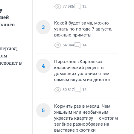
77 986
12
у
нией
Какой будет зима, можно
льного
3
узнать по погоде 7 августа, —
важные приметы
54 044
14
период,
ием
Пирожное «Картошка»:
исходит в
4
классический рецепт в
домашних условиях с тем
самым вкусом из детства
30 817
16
Кормить раз в месяц. Чем
5
хищным или необычным
украсить квартиру — смотрим
зелёное разнообразие на
выставке экзотики