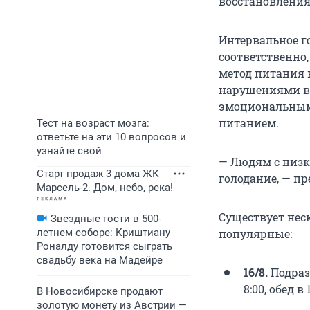
восстановления 
Интервальное го
соответственно,
метод питания 
нарушениями в 
эмоциональным
питанием.
Тест на возраст мозга:
ответьте на эти 10 вопросов и
узнайте свой
— Людям с низк
Старт продаж 3 дома ЖК
голодание, — пр
Марсель-2. Дом, небо, река!
Существует нес
Звездные гости в 500-
летнем соборе: Криштиану
популярные:
Роналду готовится сыграть
свадьбу века на Мадейре
16/8.
Подразу
8:00, обед в
В Новосибирске продают
золотую монету из Австрии —