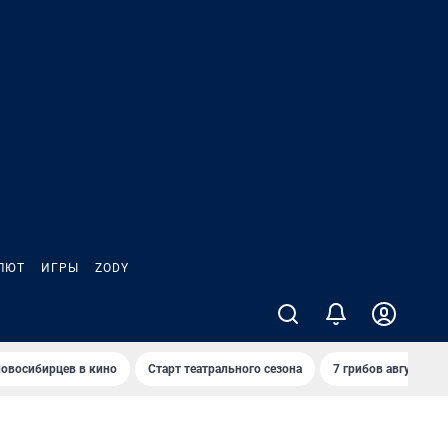
ЛЮТ
ИГРЫ
ZODY
овосибирцев в кино
Старт театрального сезона
7 грибов августа