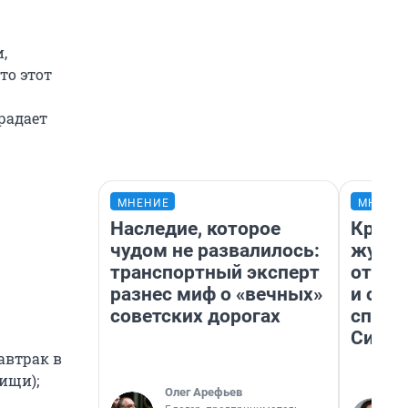
,
то этот
радает
МНЕНИЕ
МНЕНИ
Наследие, которое
Красн
чудом не развалилось:
журна
транспортный эксперт
отпус
разнес миф о «вечных»
и объ
советских дорогах
споре
Сибир
автрак в
пищи);
Олег Арефьев