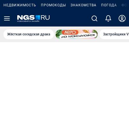
НЕДВИЖИМОСТЬ
ПРОМОКОДЫ
ЗНАКОМСТВА
ПОГОДА
ФО
Жёсткая соседская драка
Застройщики V