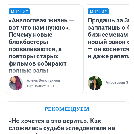
МНЕНИЕ
МНЕНИЕ
«Аналоговая жизнь —
Продашь за 300
вот что нам нужно».
заплатишь с 40
Почему новые
бизнесменам г
блокбастеры
новый закон о 
проваливаются, а
— он коснется 
повторы старых
и даже репети
фильмов собирают
полные залы
Алёна Золотухина
Анастасия Зав
Журналист НГС
РЕКОМЕНДУЕМ
«Не хочется в это верить». Как
сложилась судьба «следователя на