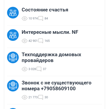
Состояние счастья
10 974
84
Интересные мысли. NF
42 901
165
Техподдержка домовых
провайдеров
3 028
37
Звонок с не существующего
номера +79058609100
21 773
30