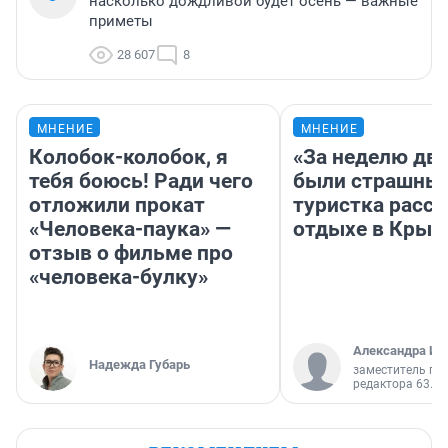
насколько дождливой будет осень — важные
приметы
28 607
8
МНЕНИЕ
МНЕНИЕ
Колобок-колобок, я
«За неделю две
тебя боюсь! Ради чего
были страшные
отложили прокат
туристка расск
«Человека-паука» —
отдыхе в Крым
отзыв о фильме про
«человека-булку»
Александра Ис
Надежда Губарь
заместитель гл
редактора 63.RU