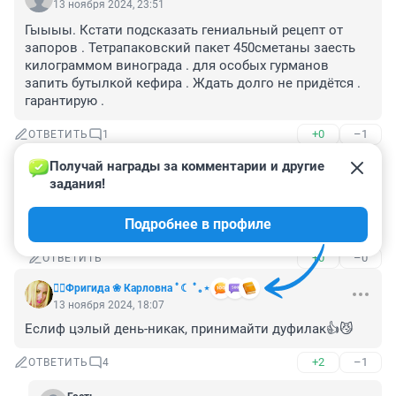
13 ноября 2024, 23:51
Гыыыы. Кстати подсказать гениальный рецепт от 
запоров . Тетрапаковский пакет 450сметаны заесть 
килограммом винограда . для особых гурманов 
запить бутылкой кефира . Ждать долго не придётся . 
гарантирую .
+0
–1
ОТВЕТИТЬ
1
Получай награды за комментарии и другие 
Гость
14 ноября 2024, 00:11
задания!
Гость, ещё роллы с молочным коктейлем работают 
Подробнее в профиле
💯
+0
–0
ОТВЕТИТЬ
❤️‍🔥Фригида ❀ Карловна ﾟ☾ ﾟ｡⋆
13 ноября 2024, 18:07
Еслиф цэлый день-никак, принимайти дуфилак👍😼
+2
–1
ОТВЕТИТЬ
4