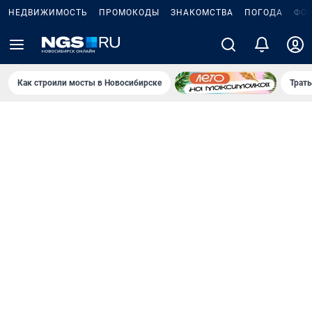
НЕДВИЖИМОСТЬ
ПРОМОКОДЫ
ЗНАКОМСТВА
ПОГОДА
ФО
Как строили мосты в Новосибирске
Траты