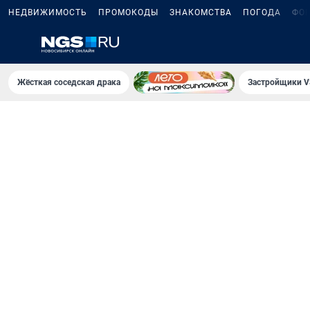
НЕДВИЖИМОСТЬ
ПРОМОКОДЫ
ЗНАКОМСТВА
ПОГОДА
ФО
Жёсткая соседская драка
Застройщики V