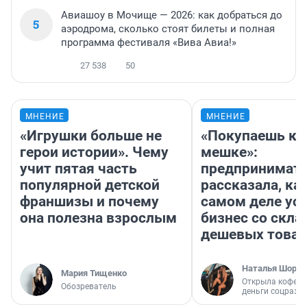
Авиашоу в Мочище — 2026: как добраться до
5
аэродрома, сколько стоят билеты и полная
программа фестиваля «Вива Авиа!»
27 538
50
МНЕНИЕ
МНЕНИЕ
«Игрушки больше не
«Покупаешь ко
герои истории». Чему
мешке»:
учит пятая часть
предпринимат
популярной детской
рассказала, как
франшизы и почему
самом деле ус
она полезна взрослым
бизнес со скл
дешевых това
Наталья Шорох
Мария Тищенко
Открыла кофейн
Обозреватель
деньги соцразв