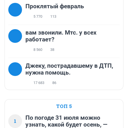
Проклятый февраль
5 770
113
вам звонили. Мтс. у всех
работает?
8 560
38
Джеку, пострадавшему в ДТП,
нужна помощь.
17 683
86
ТОП 5
По погоде 31 июля можно
1
узнать, какой будет осень, —