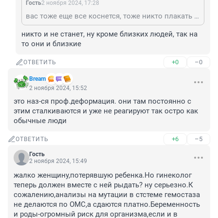
Гость
2 ноября 2024, 17:28
вас тоже еще все коснется, тоже никто плакать не станет...
никто и не станет, ну кроме близких людей, так на 
то они и близкие
+0
–0
ОТВЕТИТЬ
Bream
2 ноября 2024, 15:52
это наз-ся проф.деформация. они там постоянно с 
этим сталкиваются и уже не реагируют так остро как 
обычные люди
+6
–5
ОТВЕТИТЬ
Гость
2 ноября 2024, 15:49
жалко женщину,потерявшую ребенка.Но гинеколог 
теперь должен вместе с ней рыдать? ну серьезно.К 
сожалению,анализы на мутации в стстеме гемостаза 
не делаются по ОМС,а сдаются платно.Беременность 
и роды-огромный риск для организма,если и в 