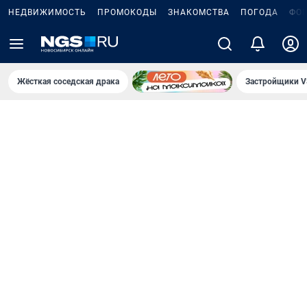
НЕДВИЖИМОСТЬ
ПРОМОКОДЫ
ЗНАКОМСТВА
ПОГОДА
ФО
Жёсткая соседская драка
Застройщики V