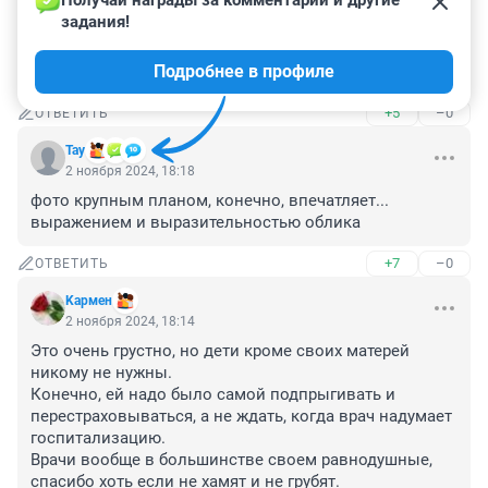
Получай награды за комментарии и другие 
своим здоровьем и семьей а не рыдать , психолог в 
задания!
помощь. Беременность нужно планировать ! А не 
просто по залету , если уже и проблемы были . А то 
Подробнее в профиле
все кто-то виноват, доктор не тот понимаешь ли
+5
–0
ОТВЕТИТЬ
Тау
2 ноября 2024, 18:18
фото крупным планом, конечно, впечатляет... 
выражением и выразительностью облика
+7
–0
ОТВЕТИТЬ
Kармен
2 ноября 2024, 18:14
Это очень грустно, но дети кроме своих матерей 
никому не нужны.

Конечно, ей надо было самой подпрыгивать и 
перестраховываться, а не ждать, когда врач надумает 
госпитализацию.

Врачи вообще в большинстве своем равнодушные, 
спасибо хоть если не хамят и не грубят.
