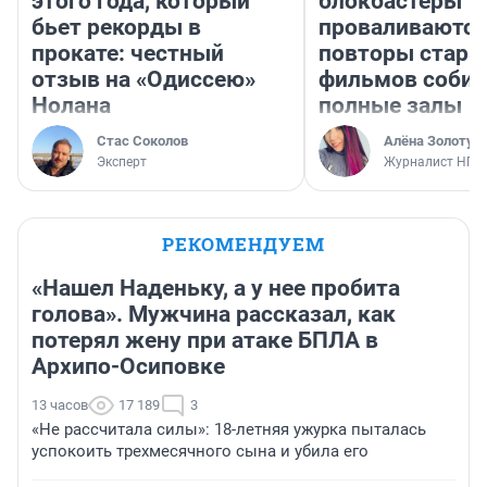
этого года, который
блокбастеры
бьет рекорды в
проваливаются,
прокате: честный
повторы стары
отзыв на «Одиссею»
фильмов соби
Нолана
полные залы
Стас Соколов
Алёна Золотух
Эксперт
Журналист НГС
РЕКОМЕНДУЕМ
«Нашел Наденьку, а у нее пробита
голова». Мужчина рассказал, как
потерял жену при атаке БПЛА в
Архипо-Осиповке
13 часов
17 189
3
«Не рассчитала силы»: 18-летняя ужурка пыталась
успокоить трехмесячного сына и убила его