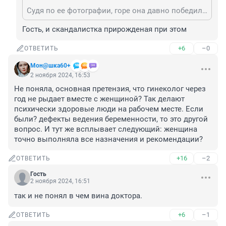
Судя по ее фотографии, горе она давно победила. Мы видим не убитую горем мать, а довольную собой бабу, которая хочет показать всем, какая она красивая, модная, ухоженная.
Гость, и скандалистка прирожденая при этом
+6
–0
ОТВЕТИТЬ
Мон@шка60+
2 ноября 2024, 16:53
Не поняла, основная претензия, что гинеколог через 
год не рыдает вместе с женщиной? Так делают 
психически здоровые люди на рабочем месте. Если 
были? дефекты ведения беременности, то это другой 
вопрос. И тут же всплывает следующий: женщина 
точно выполняла все назначения и рекомендации?
+16
–2
ОТВЕТИТЬ
Гость
2 ноября 2024, 16:51
так и не понял в чем вина доктора.
+6
–1
ОТВЕТИТЬ