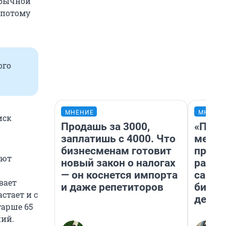
 обычной
 потому
ого
МНЕНИЕ
МНЕНИ
иск
Продашь за 3000,
«Поку
заплатишь с 4000. Что
мешке
бизнесменам готовит
предп
ают
новый закон о налогах
расска
— он коснется импорта
самом
вает
и даже репетиторов
бизне
стает и с
дешев
тарше 65
ний.