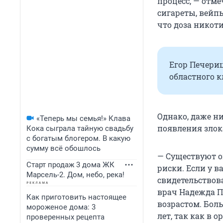
процесс, — отме
сигареты, вейп
что доза никоти
Егор Печери
областного 
Однако, даже ни
«Теперь мы семья!» Клава
появления злок
Кока сыграла тайную свадьбу
с богатым блогером. В какую
сумму всё обошлось
— Существуют о
Старт продаж 3 дома ЖК
риски. Если у в
Марсель-2. Дом, небо, река!
свидетельствов
врач Надежда П
Как приготовить настоящее
возрастом. Бол
мороженое дома: 3
лет, так как в
проверенных рецепта