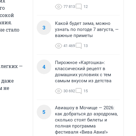
их
77 813
12
го
ысокой
ания.
Какой будет зима, можно
3
не стало
узнать по погоде 7 августа, —
важные приметы
41 469
13
Пирожное «Картошка»:
 легких —
4
классический рецепт в
домашних условиях с тем
 даже
самым вкусом из детства
м не
30 692
15
Авиашоу в Мочище — 2026:
5
как добраться до аэродрома,
сколько стоят билеты и
полная программа
фестиваля «Вива Авиа!»