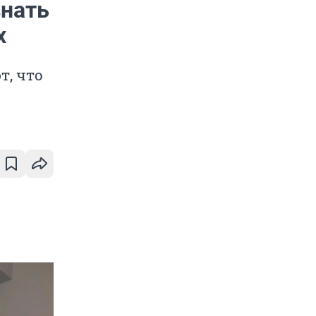
знать
х
т, что