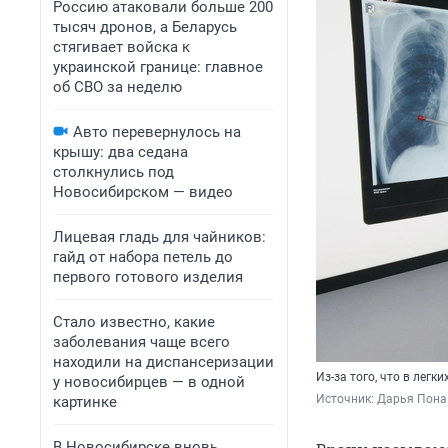
Россию атаковали больше 200
тысяч дронов, а Беларусь
стягивает войска к
украинской границе: главное
об СВО за неделю
Авто перевернулось на
крышу: два седана
столкнулись под
Новосибирском — видео
Лицевая гладь для чайников:
гайд от набора петель до
первого готового изделия
Стало известно, какие
заболевания чаще всего
находили на диспансеризации
Из-за того, что в лег
у новосибирцев — в одной
Источник: 
Дарья Пона 
картинке
В Новосибирске вновь