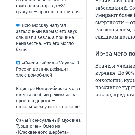
Врачи называют
ожидается жара до +31
заболеваний. Со
градуса — прогноз на три дня
умирают более 
смертности — о
Всю Москву напугал
Рассказываем, к
загадочный взрыв: его звук
слишком поздн
слышали везде, а причина
неизвестна. Что это могло
быть
Из-за чего п
«Смели гибриды Voyah». В
Врачи и ученые
России возник дефицит
курение. До 90%
электромобилей
онкологии, кур
пассивное куре
В центре Новосибирска могут
важно, предпоч
ввести особый режим из-за
провала дороги —
показываем участок на карте
Самый сексуальный мужчина
Турции: чем Омер из
«Клюквенного щербета»