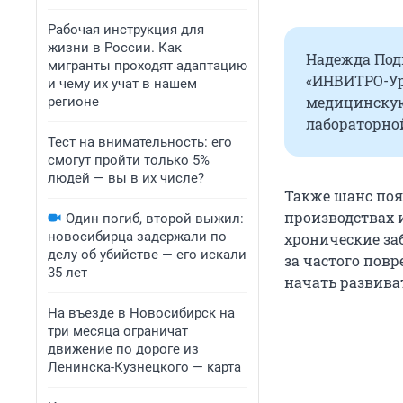
Рабочая инструкция для
жизни в России. Как
Надежда Под
мигранты проходят адаптацию
«ИНВИТРО-Ур
и чему их учат в нашем
медицинскую
регионе
лабораторной
Тест на внимательность: его
смогут пройти только 5%
людей — вы в их числе?
Также шанс поя
производствах 
Один погиб, второй выжил:
новосибирца задержали по
хронические за
делу об убийстве — его искали
за частого пов
35 лет
начать развива
На въезде в Новосибирск на
три месяца ограничат
движение по дороге из
Ленинска-Кузнецкого — карта