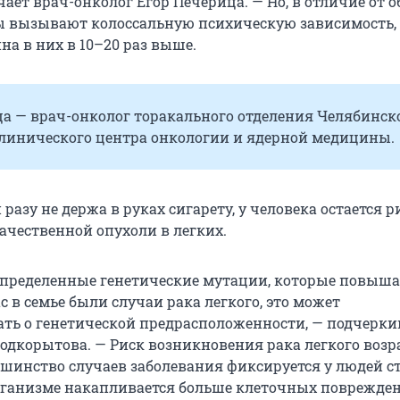
чает врач-онколог Егор Печерица. — Но, в отличие от
ы вызывают колоссальную психическую зависимость,
на в них в 10–20 раз выше.
ца — врач-онколог торакального отделения Челябинск
клинического центра онкологии и ядерной медицины.
 разу не держа в руках сигарету, у человека остается р
ачественной опухоли в легких.
пределенные генетические мутации, которые повыш
ас в семье были случаи рака легкого, это может
ать о генетической предрасположенности, — подчерки
одкорытова. — Риск возникновения рака легкого возра
ьшинство случаев заболевания фиксируется у людей с
 организме накапливается больше клеточных поврежде