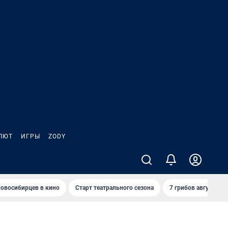
ЛЮТ
ИГРЫ
ZODY
овосибирцев в кино
Старт театрального сезона
7 грибов августа