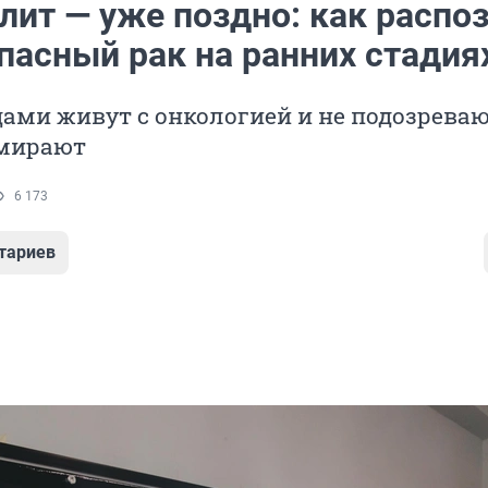
лит — уже поздно: как распо
пасный рак на ранних стадия
ами живут с онкологией и не подозреваю
мирают
6 173
тариев