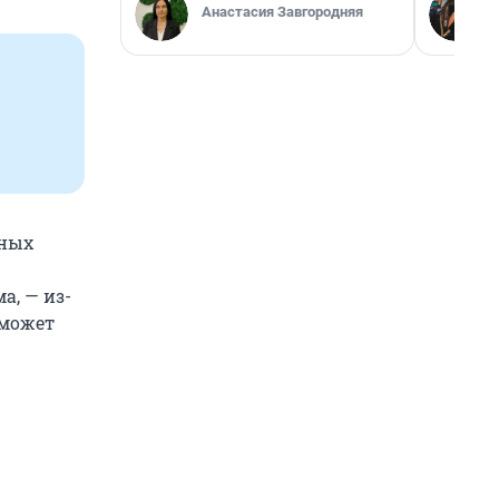
Анастасия Завгородняя
дных
а, — из-
 может