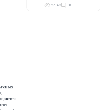
27 569
50
обычных
н,
ащаются
этот