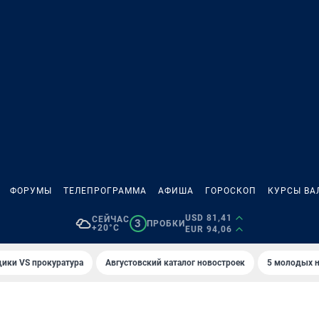
ФОРУМЫ
ТЕЛЕПРОГРАММА
АФИША
ГОРОСКОП
КУРСЫ ВА
USD 81,41
СЕЙЧАС
3
ПРОБКИ
+20°C
EUR 94,06
ики VS прокуратура
Августовский каталог новостроек
5 молодых н