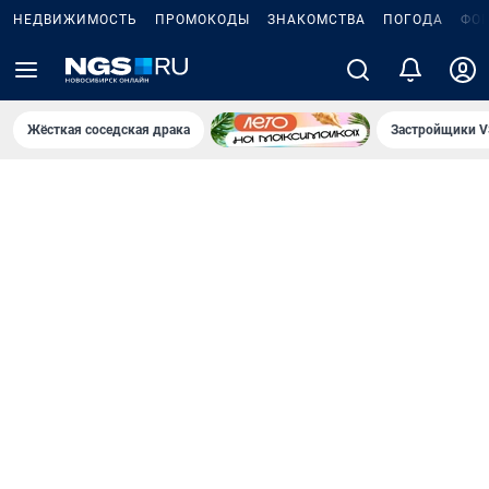
НЕДВИЖИМОСТЬ
ПРОМОКОДЫ
ЗНАКОМСТВА
ПОГОДА
ФО
Жёсткая соседская драка
Застройщики V