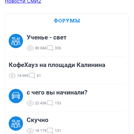
Новости СМИ2
ФОРУМЫ
Ученье - свет
80 684
326
КофеХауз на площади Калинина
14 669
61
с чего вы начинали?
22 436
153
Скучно
18 179
131