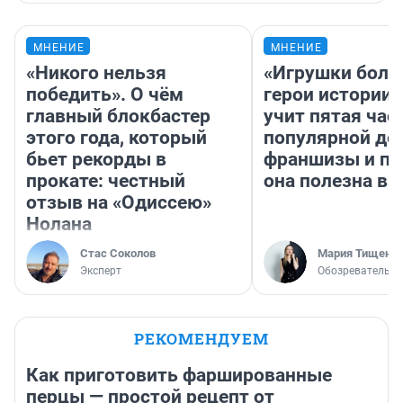
МНЕНИЕ
МНЕНИЕ
«Никого нельзя
«Игрушки боль
победить». О чём
герои истории»
главный блокбастер
учит пятая час
этого года, который
популярной де
бьет рекорды в
франшизы и п
прокате: честный
она полезна в
отзыв на «Одиссею»
Нолана
Стас Соколов
Мария Тищенк
Эксперт
Обозреватель
РЕКОМЕНДУЕМ
Как приготовить фаршированные
перцы — простой рецепт от