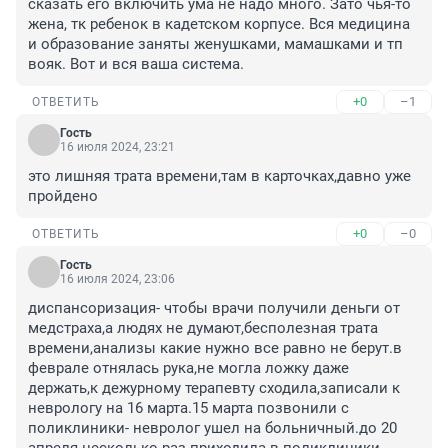
сказать его включить ума не надо много. Зато чья-то 
жена, тк ребенок в кадетском корпусе. Вся медицина 
и образование заняты женушками, мамашками и тп 
вояк. Вот и вся ваша система.
+0
–1
ОТВЕТИТЬ
Гость
16 июля 2024, 23:21
это лишняя трата времени,там в карточках,давно уже 
пройдено
+0
–0
ОТВЕТИТЬ
Гость
16 июля 2024, 23:06
диспансоризация- чтобы врачи получили деньги от 
медстраха,а людях не думают,бесполезная трата 
времени,анализы какие нужно все равно не берут.в 
феврале отнялась рука,не могла ложку даже 
держать,к дежурному терапевту сходила,записали к 
неврологу на 16 марта.15 марта позвонили с 
поликлиники- невролог ушел на больничный.до 20 