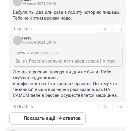
16 июля 2024, 20:40
Бабуля, ты два или раза в год эту историю пишешь. 
Тебе не к этим врачам надо.
+0
–0
ОТВЕТИТЬ
Гость
16 июля 2024, 20:46
Гость
16 июля 2024, 20:31
Вы из России сколько лет назад уехали? К терапевту уже почти всегда день в день талоны дают. И на узких специалистов есть сроки, что-то типа 10 рабочих дней. На обследования да, там бывает до месяца, но это скорее исключение.
Это вы в россии, походу, ни дня не были. Либо 
глубоко задуплились 

и инфу четко из 1-го канала черпаете. Потому что 
"тетенька" выше все верно рассказала, как НА 
САМОМ деле в рассеи осуществляется медицина.
+5
–0
ОТВЕТИТЬ
Показать ещё 14 ответов