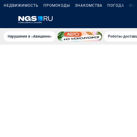
НЕДВИЖИМОСТЬ
ПРОМОКОДЫ
ЗНАКОМСТВА
ПОГОДА
ФО
5
Нарушения в «Авиценне»
Роботы-доставщ