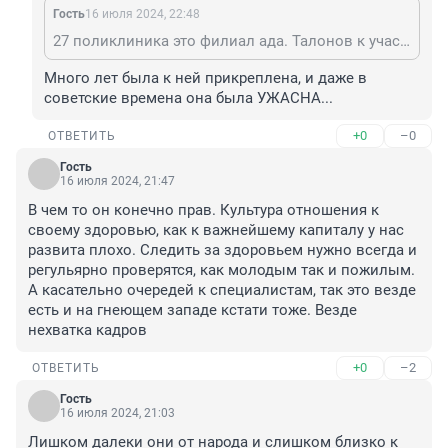
Гость
16 июля 2024, 22:48
27 поликлиника это филиал ада. Талонов к участковому нет, анализы на госпитализацию не успеем сделать, на вызов приходит не пойми кто и говорит, вам нужно вызывать не меня, а участкового, а я ничего выписать не могу
Много лет была к ней прикреплена, и даже в 
советские времена она была УЖАСНА...
+0
–0
ОТВЕТИТЬ
Гость
16 июля 2024, 21:47
В чем то он конечно прав. Культура отношения к 
своему здоровью, как к важнейшему капиталу у нас 
развита плохо. Следить за здоровьем нужно всегда и 
регульярно проверятся, как молодым так и пожилым. 

А касательно очередей к специалистам, так это везде 
есть и на гнеющем западе кстати тоже. Везде 
нехватка кадров
+0
–2
ОТВЕТИТЬ
Гость
16 июля 2024, 21:03
Лишком далеки они от народа и слишком близко к 