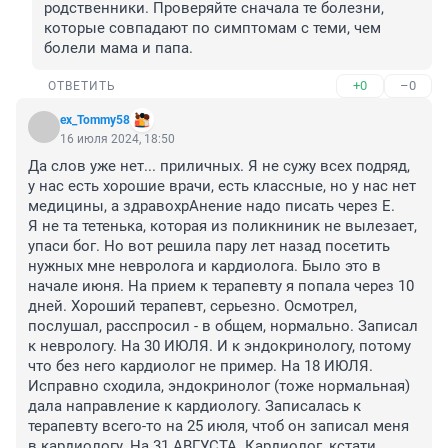
родственники. Проверяйте сначала те болезни, 
которые совпадают по симптомам с теми, чем 
болели мама и папа.
+0
–0
ОТВЕТИТЬ
ex_Tommy58
16 июля 2024, 18:50
Да слов уже нет... приличных. Я не сужу всех подряд, 
у нас есть хорошие врачи, есть классные, но у нас нет 
медицины, а здравохрАнение надо писать через Е.

Я не та тетенька, которая из поликниник не вылезает, 
упаси бог. Но вот решила пару лет назад посетить 
нужных мне невролога и кардиолога. Было это в 
начале июня. На прием к терапевту я попала через 10 
дней. Хороший терапевт, серьезно. Осмотрел, 
послушал, расспросил - в общем, нормально. Записал 
к неврологу. На 30 ИЮЛЯ. И к эндокринологу, потому 
что без него кардиолог не пример. На 18 ИЮЛЯ. 
Исправно сходила, эндокринолог (тоже нормальная) 
дала направление к кардиологу. Записалась к 
терапевту всего-то на 25 июля, чтоб он записал меня 
в кардиологу. На 31 АВГУСТА. Кардиолог, кстати, 