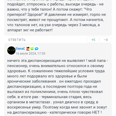
подойдет, отпросись с работы, высиди очередь - не 
важно, что у тебя талон! А потом скажут: "Что 
приперся? Здоров!" И давление не измерят, горло не 
посмотрят, живот не прощупают. А потом начнется, 
что талонов нет, на узи очередь через 3 месяца, а 
аппарат экг не работает!
+5
–0
ОТВЕТИТЬ
ElenaC
16 июля 2024, 17:59
ничего эта диспансеризация не выявляет ! мой папа - 
пенсионер, очень внимательно относился к своему 
здоровью. К сожалению тяжелейшие условия труда 
много лет подорвало его здоровье и были 
хронические заболевания . он ежегодно проходил 
диспансеризацию, а последние полтора года не 
вылазил из поликлиники, очень плохо чувствовал 
себя. в итоге рак - терминальная стадия, весь 
организм в метастазах . узнал диагноз в среду, в 
воскресенье умер. Поэтому когда мне звонят и зовут 
на диспансеризацию - категорически говорю НЕТ ! 