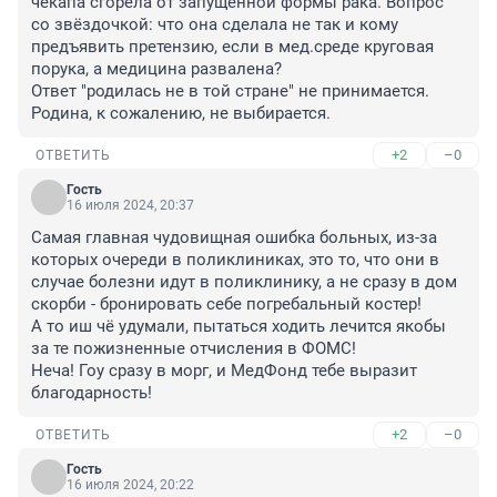
чекапа сгорела от запущенной формы рака. Вопрос 
со звёздочкой: что она сделала не так и кому 
предъявить претензию, если в мед.среде круговая 
порука, а медицина развалена? 

Ответ "родилась не в той стране" не принимается. 
Родина, к сожалению, не выбирается.
+2
–0
ОТВЕТИТЬ
Гость
16 июля 2024, 20:37
Самая главная чудовищная ошибка больных, из-за 
которых очереди в поликлиниках, это то, что они в 
случае болезни идут в поликлинику, а не сразу в дом 
скорби - бронировать себе погребальный костер!

А то иш чё удумали, пытаться ходить лечится якобы 
за те пожизненные отчисления в ФОМС! 

Неча! Гоу сразу в морг, и МедФонд тебе выразит 
благодарность!
+2
–0
ОТВЕТИТЬ
Гость
16 июля 2024, 20:22