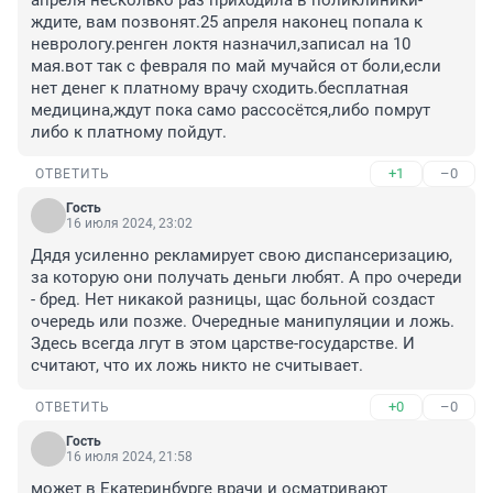
апреля несколько раз приходила в поликлиники- 
ждите, вам позвонят.25 апреля наконец попала к 
неврологу.ренген локтя назначил,записал на 10 
мая.вот так с февраля по май мучайся от боли,если 
нет денег к платному врачу сходить.бесплатная 
медицина,ждут пока само рассосётся,либо помрут 
либо к платному пойдут.
+1
–0
ОТВЕТИТЬ
Гость
16 июля 2024, 23:02
Дядя усиленно рекламирует свою диспансеризацию, 
за которую они получать деньги любят. А про очереди 
- бред. Нет никакой разницы, щас больной создаст 
очередь или позже. Очередные манипуляции и ложь. 
Здесь всегда лгут в этом царстве-государстве. И 
считают, что их ложь никто не считывает.
+0
–0
ОТВЕТИТЬ
Гость
16 июля 2024, 21:58
может в Екатеринбурге врачи и осматривают 