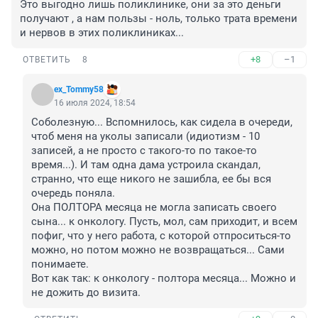
Это выгодно лишь поликлинике, они за это деньги 
получают , а нам пользы - ноль, только трата времени 
и нервов в этих поликлиниках...
+8
–1
ОТВЕТИТЬ
8
ex_Tommy58
16 июля 2024, 18:54
Соболезную... Вспомнилось, как сидела в очереди, 
чтоб меня на уколы записали (идиотизм - 10 
записей, а не просто с такого-то по такое-то 
время...). И там одна дама устроила скандал, 
странно, что еще никого не зашибла, ее бы вся 
очередь поняла.

Она ПОЛТОРА месяца не могла записать своего 
сына... к онкологу. Пусть, мол, сам приходит, и всем 
пофиг, что у него работа, с которой отпроситься-то 
можно, но потом можно не возвращаться... Сами 
понимаете.

Вот как так: к онкологу - полтора месяца... Можно и 
не дожить до визита.