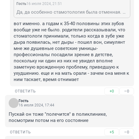
Гость
16 июля 2024, 21:51
Да, да особенно стамотология была отменная. Вся страна с плохими зубами ходила
вот именно. а годам к 35-40 половины этих зубов 
вообще уже не было. родители рассказывали, что 
стоматологи принимали, только когда в зубе уже 
дыра появилась, нет дыры - пошел вон, симулянт

мне же душевные советские умницы-
профессионалы посадили зрение в детстве, 
поскольку ни один из них не увидел вполне 
заметную врожденную проблему, приведшую к 
ухудшению. еще и на мать орали - зачем она меня к 
ним таскает, время отнимает
+0
–0
ОТВЕТИТЬ
Гость
16 июля 2024, 17:44
Пускай он тоже "полечится" в поликлинике, 
посмотрим потом на его состояние
+5
–0
ОТВЕТИТЬ