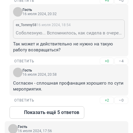
+9
–0
ОТВЕТИТЬ
Гость
16 июля 2024, 20:32
ex_Tommy58
16 июля 2024, 18:54
Соболезную... Вспомнилось, как сидела в очереди, чтоб меня на уколы записали (идиотизм - 10 записей, а не просто с такого-то по такое-то время...). И там одна дама устроила скандал, странно, что еще никого не зашибла, ее бы вся очередь поняла. Она ПОЛТОРА месяца не могла записать своего сына... к онкологу. Пусть, мол, сам приходит, и всем пофиг, что у него работа, с которой отпроситься-то можно, но потом можно не возвращаться... Сами понимаете. Вот как так: к онкологу - полтора месяца... Можно и не дожить до визита.
Так может и действительно не нужно на такую 
работу возвращаться?
+0
–4
ОТВЕТИТЬ
Гость
16 июля 2024, 20:58
Согласен - сплошная профанация хорошего по сути 
мероприятия.
+2
–0
ОТВЕТИТЬ
Показать ещё 5 ответов
Гость
16 июля 2024, 17:56