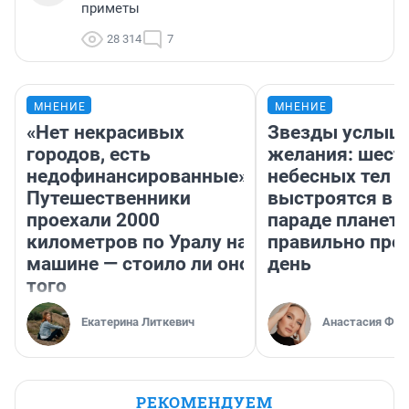
приметы
28 314
7
МНЕНИЕ
МНЕНИЕ
«Нет некрасивых
Звезды услыш
городов, есть
желания: шест
недофинансированные».
небесных тел
Путешественники
выстроятся в 
проехали 2000
параде планет 
километров по Уралу на
правильно про
машине — стоило ли оно
день
того
Екатерина Литкевич
Анастасия Фил
РЕКОМЕНДУЕМ