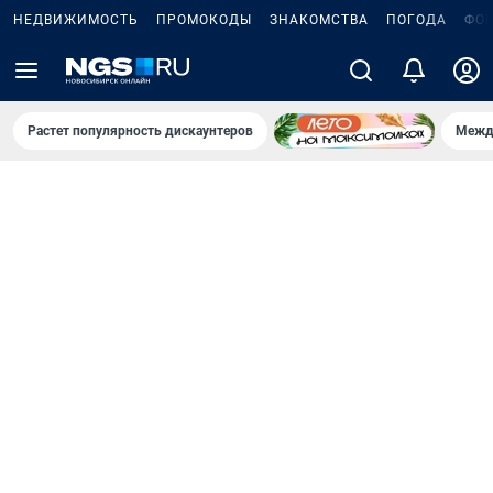
НЕДВИЖИМОСТЬ
ПРОМОКОДЫ
ЗНАКОМСТВА
ПОГОДА
ФО
Растет популярность дискаунтеров
Межд