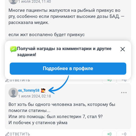
1 июля 2024, 11:40
Многие пациенты жалуются на рыбный привкус во 
рту, особенно если принимают высокие дозы БАД, — 
рассказала медик.

если жкт воспалено будет привкус
+0
–0
ОТВЕТИТЬ
Получай награды за комментарии и другие 
задания!
Гость
1 июля 2024, 10:20
Подробнее в профиле
При диабете нельзя сладкие фрукты
+0
–0
ОТВЕТИТЬ
ex_Tommy58
1 июля 2024, 02:18
Вот хоть бы одного человека знать, которому бы 
помогли статины...

Или это помощь: был холестерин 7, стал 9?

И побочек у статинов уйма
+0
–0
ОТВЕТИТЬ