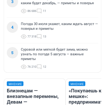
3
каким будет декабрь, — приметы и поверья
86 686
11
Погода 30 июля укажет, каким ждать август —
4
поверья и приметы
77 318
13
Суровой или мягкой будет зима, можно
5
узнать по погоде 5 августа — важные
приметы
76 210
12
МНЕНИЕ
МНЕНИЕ
Близнецам —
«Покупаешь ко
внезапные перемены,
мешке»:
Девам —
предпринимат