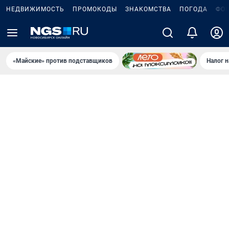
НЕДВИЖИМОСТЬ
ПРОМОКОДЫ
ЗНАКОМСТВА
ПОГОДА
ФО
«Майские» против подставщиков
Налог 