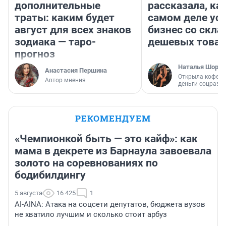
дополнительные
рассказала, как
траты: каким будет
самом деле ус
август для всех знаков
бизнес со скл
зодиака — таро-
дешевых това
прогноз
Наталья Шорох
Анастасия Першина
Открыла кофейн
Автор мнения
деньги соцразв
РЕКОМЕНДУЕМ
«Чемпионкой быть — это кайф»: как
мама в декрете из Барнаула завоевала
золото на соревнованиях по
бодибилдингу
5 августа
16 425
1
AI-AINA: Атака на соцсети депутатов, бюджета вузов
не хватило лучшим и сколько стоит арбуз