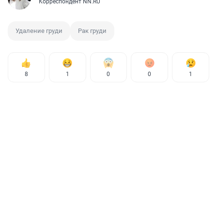
Корреспондент NN.RU
Удаление груди
Рак груди
8
1
0
0
1