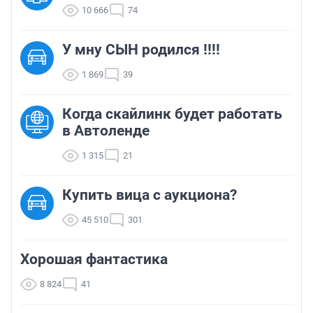
10 666
74
У мну СЫН родился !!!!
1 869
39
Когда скайлинк будет работать
в Автоленде
1 315
21
Купить вица с аукциона?
45 510
301
Хорошая фантастика
8 824
41