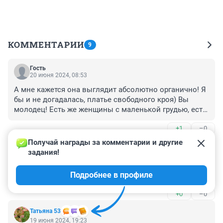
КОММЕНТАРИИ
9
Гость
20 июня 2024, 08:53
А мне кажется она выглядит абсолютно органично! Я 
бы и не догадалась, платье свободного кроя) Вы 
молодец! Есть же женщины с маленькой грудью, есть 
женщины с огромной грудью, мы все разные.
+1
–0
Получай награды за комментарии и другие 
Гость
20 июня 2024, 02:57
задания!
Наши медики уже ж@п@ от пятки отличить не в 
Подробнее в профиле
состоянии
+0
–0
Татьяна 53
19 июня 2024, 19:23