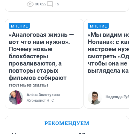
30 622
15
МНЕНИЕ
МНЕНИЕ
«Аналоговая жизнь —
«Мы видим нов
вот что нам нужно».
Нолана»: с как
Почему новые
настроем нужн
блокбастеры
смотреть «Оди
проваливаются, а
чтобы она не
повторы старых
выглядела как
фильмов собирают
полные залы
Алёна Золотухина
Надежда Губар
Журналист НГС
РЕКОМЕНДУЕМ