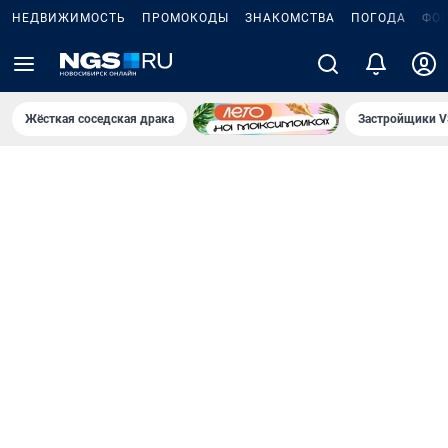
НЕДВИЖИМОСТЬ
ПРОМОКОДЫ
ЗНАКОМСТВА
ПОГОДА
ФО
Жёсткая соседская драка
Застройщики V