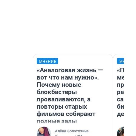
МНЕНИЕ
МНЕНИ
«Аналоговая жизнь —
«Поку
вот что нам нужно».
мешке
Почему новые
предп
блокбастеры
расска
проваливаются, а
самом
повторы старых
бизне
фильмов собирают
дешев
полные залы
Алёна Золотухина