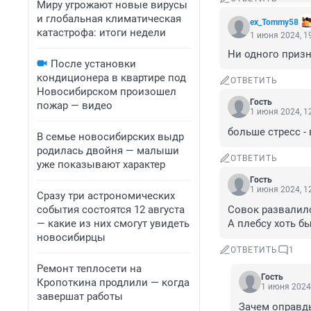
Миру угрожают новые вирусы
и глобальная климатическая
ex_Tommy58
катастрофа: итоги недели
1 июня 2024, 1
Ни одного призн
После установки
кондиционера в квартире под
ОТВЕТИТЬ
Новосибирском произошел
Гость
пожар — видео
1 июня 2024, 1
больше стресс -
В семье новосибирских выдр
родилась двойня — малыши
ОТВЕТИТЬ
уже показывают характер
Гость
1 июня 2024, 1
Сразу три астрономических
события состоятся 12 августа
Совок развалился
— какие из них смогут увидеть
А плебсу хоть б
новосибирцы
ОТВЕТИТЬ
1
Ремонт теплосети на
Гость
Кропоткина продлили — когда
1 июня 2024,
завершат работы
Зачем оправд