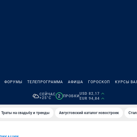
ФОРУМЫ
ТЕЛЕПРОГРАММА
АФИША
ГОРОСКОП
КУРСЫ ВА
USD 82,17
СЕЙЧАС
2
ПРОБКИ
+25°C
EUR 94,84
Траты на свадьбу и тренды
Августовский каталог новостроек
Стал