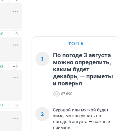
+0
–0
ТОП 5
По погоде 3 августа
1
можно определить,
+2
–0
каким будет
декабрь, — приметы
и поверья
87 690
+1
–0
Суровой или мягкой будет
2
зима, можно узнать по
погоде 5 августа — важные
приметы