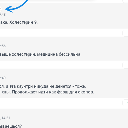
9:48
ака. Холестерин 9.
2:56
 выше холестерин, медицина бессильна
2:49
, и эта каунтри никуда не денется - тоже.

ы хны. Продолжает идти как фарш для окопов.
 14:21
ываешься?