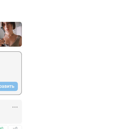
равить
+0
–0