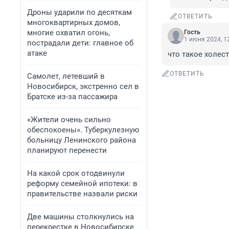
Дроны ударили по десяткам
ОТВЕТИТЬ
многоквартирных домов,
многие охватил огонь,
Гость
1 июня 2024, 1
пострадали дети: главное об
атаке
что такое холес
ОТВЕТИТЬ
Самолет, летевший в
Новосибирск, экстренно сел в
Братске из-за пассажира
«Жители очень сильно
обеспокоены». Туберкулезную
больницу Ленинского района
планируют перенести
На какой срок отодвинули
реформу семейной ипотеки: в
правительстве назвали риски
Две машины столкнулись на
перекрестке в Новосибирске