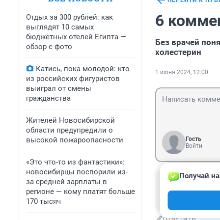
ПЕРЕЙТИ К ПУ
6 комме
Отдых за 300 рублей: как
выглядят 10 самых
бюджетных отелей Египта —
Без врачей поня
обзор с фото
холестерин
Катись, пока молодой: кто
1 июня 2024, 12:00
из российских фигуристов
выиграл от смены
гражданства
Жителей Новосибирской
области предупредили о
высокой пожароопасности
Гость
Войти
«Это что-то из фантастики»:
новосибирцы поспорили из-
Получай на
Гость
за средней зарплаты в
2 июня 2024, 0
регионе — кому платят больше
Инопланетянин ч
170 тысяч
ОТВЕТИТЬ