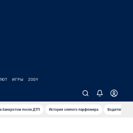
ЛЮТ
ИГРЫ
ZODY
а банкротом после ДТП
История слепого парфюмера
Водители пер