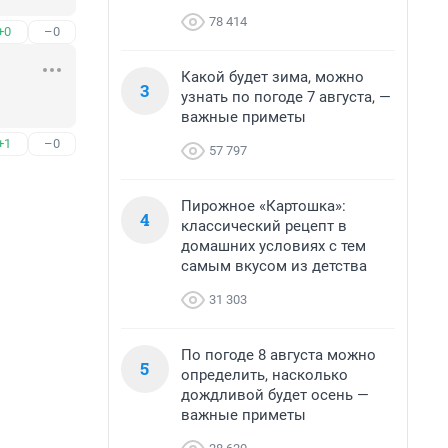
78 414
+0
–0
Какой будет зима, можно
3
узнать по погоде 7 августа, —
важные приметы
+1
–0
57 797
Пирожное «Картошка»:
4
классический рецепт в
домашних условиях с тем
самым вкусом из детства
31 303
По погоде 8 августа можно
5
определить, насколько
дождливой будет осень —
важные приметы