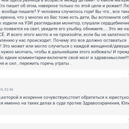
 чем здесь разница в возрасте между детьми? О каком матери
Кто пишет об этом, наверное только по этой цели и рожает! Лю
 вообще пишите? У человека случилось горе! Вы что , все таки
ренна, что у многих из Вас тоже есть дети, Вы вспомните себя
 ходили на УЗИ разглядывая монитор, слушали сердцебиение,
появится на свет, увидите его улыбку, обнимите.... Это же на
Ё. И всего этого могло и не произойти, если бы не халатность
жалению у нас происходит. Почему это все должно оставаться 
 Это может или могло случиться с каждой женщиной/девушко
е нужно молчать, чтобы в дальнейшем этого избежать! И прежд
бо едкие комментарии-включите свой мозг и здравомыслие!!! 
я и сил , пережить горечь утраты .
4, 02:46
,которой я искренне сочувствую,стоит обратиться к юристу,ко
я именно на таких делах в суде против Здравоохранения, Юли