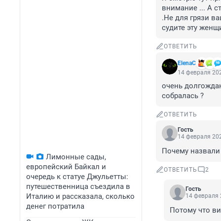
внимание ... А с
.Не для грязи в
судите эту женщи
ОТВЕТИТЬ
ElenaC
14 февраля 202
очень долгождан
собралась ?
ОТВЕТИТЬ
Гость
14 февраля 202
Почему назвали 
Лимонные сады,
европейский Байкал и
ОТВЕТИТЬ
2
очередь к статуе Джульетты:
путешественница съездила в
Гость
Италию и рассказала, сколько
14 февраля 
денег потратила
Потому что ви