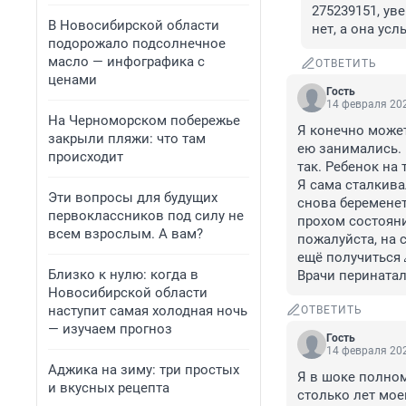
275239151, ув
В Новосибирской области
нет, а она ус
подорожало подсолнечное
масло — инфографика с
ОТВЕТИТЬ
ценами
Гость
14 февраля 202
На Черноморском побережье
Я конечно может
закрыли пляжи: что там
ею занимались. 
происходит
так. Ребенок на
Я сама сталкива
Эти вопросы для будущих
снова беременеть
первоклассников под силу не
прохом состоянии
всем взрослым. А вам?
пожалуйста, на с
ещё получиться 
Близко к нулю: когда в
Врачи перинатал
Новосибирской области
наступит самая холодная ночь
ОТВЕТИТЬ
— изучаем прогноз
Гость
14 февраля 202
Аджика на зиму: три простых
Я в шоке полном
и вкусных рецепта
столько лет мое