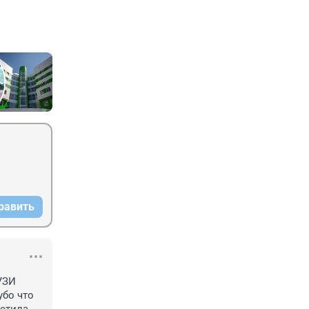
равить
ЗИ 
бо что 