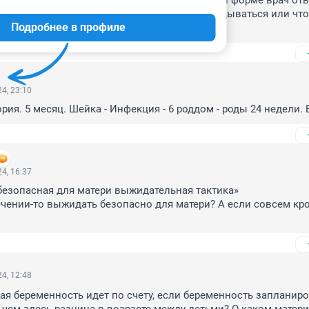
рой раз говорю "ну как?" на что в очень грубой форме врач отв
ит все в порядке". Капец, я что должна догадываться или что?
Подробнее в профиле
 14 поликлиннике на Демакова 2.
4, 23:10
рия. 5 месяц. Шейка - Инфекция - 6 роддом - роды 24 недели. 
4, 16:37
езопасная для матери выжидательная тактика»

4, 12:48
ая беременность идет по счету, если беременность запланиро