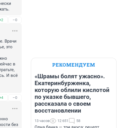
чески 
жать.
+2
–0
. Врачи 
, это 
жно 
РЕКОМЕНДУЕМ
ейчас в 
ратьте, 
«Шрамы болят ужасно».
ь. И всё 
Екатеринбурженка,
которую облили кислотой
по указке бывшего,
+4
–0
рассказала о своем
восстановлении
нно 
13 часов
12 651
58
ости без 
Одна банка — три вкуса: рецепт