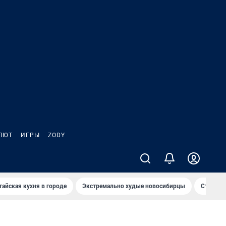
ЛЮТ
ИГРЫ
ZODY
тайская кухня в городе
Экстремально худые новосибирцы
Старт те