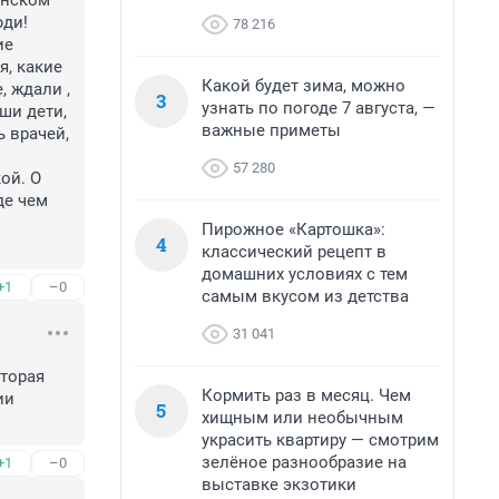
нском 
ди! 
78 216
е 
, какие 
Какой будет зима, можно
 ждали , 
3
узнать по погоде 7 августа, —
ши дети, 
важные приметы
 врачей, 
57 280
й. О 
е чем 
Пирожное «Картошка»:
4
классический рецепт в
домашних условиях с тем
+1
–0
самым вкусом из детства
31 041
торая 
Кормить раз в месяц. Чем
и 
5
хищным или необычным
украсить квартиру — смотрим
зелёное разнообразие на
+1
–0
выставке экзотики