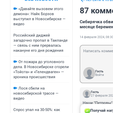
ПЕРЕЙТИ К ПУ
87 комм
«Давайте вызовем этого
демона»: Найк Борзов
выступил в Новосибирске —
Сибирячка обвин
видео
месяце береме
Российский диджей
14 февраля 2024, 08:3
загадочно пропал в Таиланде
— связь с ним прервалась
накануне его дня рождения
От пожара до уголовного
дела. В Новосибирске сгорели
«Тойота» и «Гелендваген» —
Гость
Войти
хроника происшествия
Лося сбили на
Гость
новосибирской трассе —
27 февраля 202
видео
Наши "Петровы" 
внутренних орган
Спрос упал на 30-50%: как
Получай наг