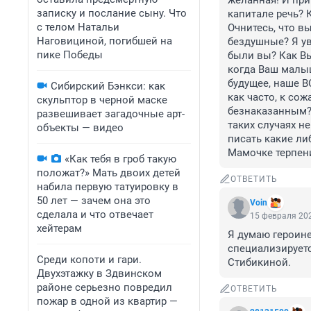
желанная! И при
записку и послание сыну. Что
капитале речь? 
с телом Натальи
Очнитесь, что вы
Наговициной, погибшей на
бездушные? Я уве
пике Победы
были вы? Как Вы
когда Ваш малыш 
будущее, наше ВС
Сибирский Бэнкси: как
как часто, к со
скульптор в черной маске
безнаказанным?!
развешивает загадочные арт-
таких случаях н
объекты — видео
писать какие ли
Мамочке терпени
«Как тебя в гроб такую
положат?» Мать двоих детей
ОТВЕТИТЬ
набила первую татуировку в
50 лет — зачем она это
Voin
сделала и что отвечает
15 февраля 202
хейтерам
Я думаю героине
специализируетс
Среди копоти и гари.
Стибикиной.
Двухэтажку в Здвинском
районе серьезно повредил
ОТВЕТИТЬ
пожар в одной из квартир —