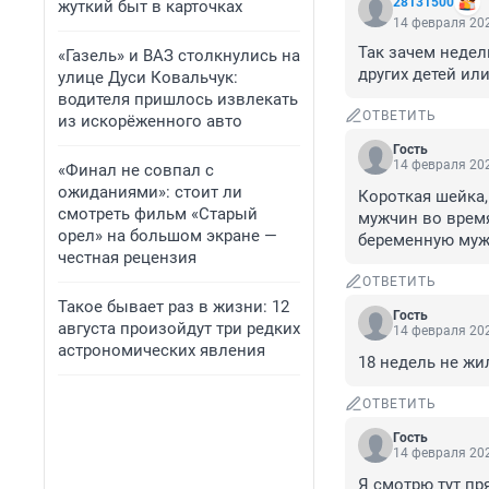
28131500
жуткий быт в карточках
14 февраля 202
Так зачем недел
«Газель» и ВАЗ столкнулись на
других детей ил
улице Дуси Ковальчук:
водителя пришлось извлекать
ОТВЕТИТЬ
из искорёженного авто
Гость
14 февраля 202
«Финал не совпал с
ожиданиями»: стоит ли
Короткая шейка,
смотреть фильм «Старый
мужчин во время
орел» на большом экране —
беременную муж
честная рецензия
ОТВЕТИТЬ
Такое бывает раз в жизни: 12
Гость
августа произойдут три редких
14 февраля 202
астрономических явления
18 недель не жи
ОТВЕТИТЬ
Гость
14 февраля 202
Я смотрю тут пр