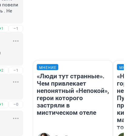
я повели 
 . Не 
+1
–1
 
МНЕНИЕ
МНЕНИ
+2
–1
«Люди тут странные».
«Нет 
Чем привлекает
городо
непонятный «Непокой»,
недоф
герои которого
Путеш
застряли в
проех
+1
–0
мистическом отеле
килом
машин
того