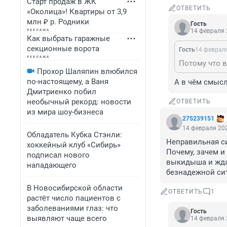
Старт продаж в ЖК
ОТВЕТИТЬ
«Околица»! Квартиры от 3,9
млн ₽ р. Родники
Гость
14 февраля 
Как выбрать гаражные
секционные ворота
Гость
14 февраля
Потому что в
Прохор Шаляпин влюбился
по-настоящему, а Ваня
А в чём смысл
Дмитриенко побил
необычный рекорд: новости
ОТВЕТИТЬ
из мира шоу-бизнеса
275239151
14 февраля 202
Обладатель Кубка Стэнли:
Неправильная си
хоккейный клуб «Сибирь»
Почему, зачем и
подписал нового
выкидыша и ждал
нападающего
безнадежной си
В Новосибирской области
ОТВЕТИТЬ
1
растёт число пациентов с
заболеваниями глаз: что
Гость
выявляют чаще всего
14 февраля 