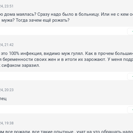
4, 23:51
ю дома маялась? Сразу надо было в больницу. Или не с кем о
и мужа? Тогда зачем ещё рожать?
4, 21:42
 это 100% инфекция, видимо муж гулял. Как в прочем большин
 беременности своих жен и в итоги их зарожают. У меня подру
 сифаком заразил.
4, 20:23
лец
4, 19:38
ям все рожали, все такие опытные , учат на что обращать надо