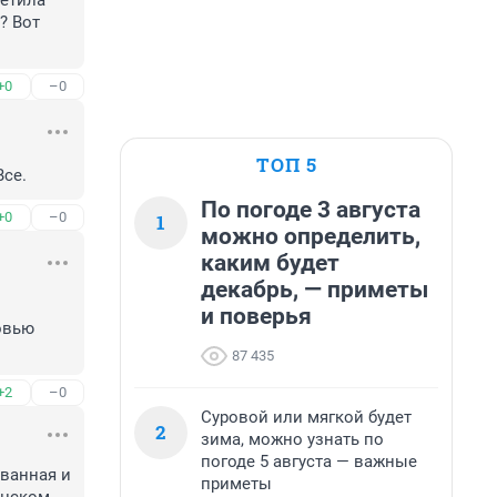
етила 
 Вот 
+0
–0
ТОП 5
Все.
По погоде 3 августа
+0
–0
1
можно определить,
каким будет
декабрь, — приметы
и поверья
87 435
+2
–0
Суровой или мягкой будет
2
зима, можно узнать по
погоде 5 августа — важные
ванная и 
приметы