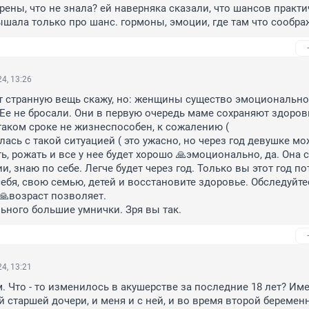
ерены, что не знала? ей наверняка сказали, что шансов практи
лышала только про шанс. гормоны, эмоции, где там что сообра
4, 13:26
 странную вещь скажу, но: женщины существо эмоциональное
Ее не бросали. Они в первую очередь маме сохраняют здоровье
 таком сроке не жизнеспособен, к сожалению (

лась с такой ситуацией ( это ужасно, но через год девушке мо
, рожать и все у нее будет хорошо 🙏эмоционально, да. Она с
, знаю по себе. Легче будет через год. Только вы этот год пот
ебя, свою семью, детей и восстановите здоровье. Обследуйтес
🙏возраст позволяет. 

ьного большие умнички. Зря вы так.
4, 13:21
. Что - то изменилось в акушерстве за последние 18 лет? Име
й старшей дочери, и меня и с ней, и во время второй беременн