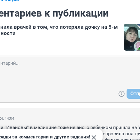
БЛИКАЦИИ
ентариев к публикации
ила врачей в том, что потеряла дочку на 5-м
нности
0
Отп
4, 14:04
и "Ивановы" в медицине тоже не айс, с ребенком пришла на У
ов. Смотрит и молчит в тряпочку врач. я раз спросила она гру
рады за комментарии и другие задания!