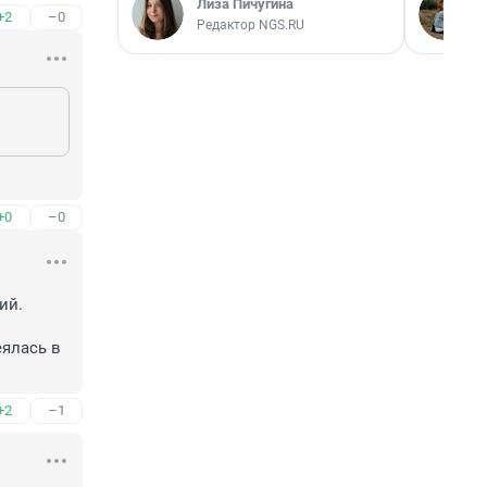
Лиза Пичугина
+2
–0
Редактор NGS.RU
+0
–0
й. 
ялась в 
+2
–1