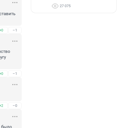
27 075
ставить 
+0
–1
ство 
гу 
+0
–1
+2
–0
 было 