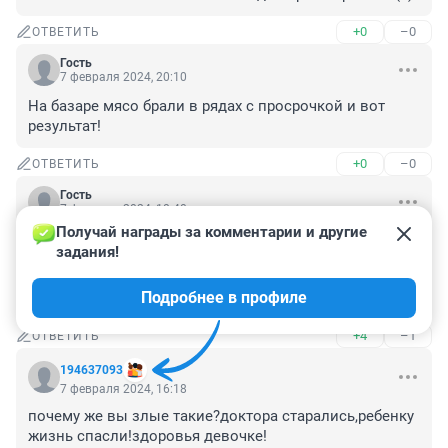
+0
–0
ОТВЕТИТЬ
Гость
7 февраля 2024, 20:10
На базаре мясо брали в рядах с просрочкой и вот 
результат!
+0
–0
ОТВЕТИТЬ
Гость
7 февраля 2024, 18:40
Получай награды за комментарии и другие 
Понаехали!!! Врачи,конечно,молодцы!!! Но то,что 
задания!
таджикам такую помощь оказывают - 
это,конечно,неприятно. А свои ждут очереди на квоту 
Подробнее в профиле
годами...А им,пожалуйста...
+4
–1
ОТВЕТИТЬ
194637093
7 февраля 2024, 16:18
почему же вы злые такие?доктора старались,ребенку 
жизнь спасли!здоровья девочке!