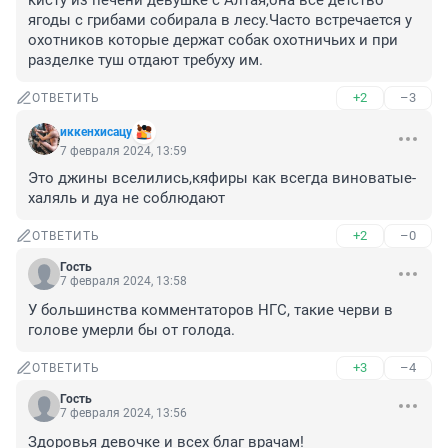
кисту из печени девушке с Алтая,она все детство 
ягоды с грибами собирала в лесу.Часто встречается у 
охотников которые держат собак охотничьих и при 
разделке туш отдают требуху им.
+2
–3
ОТВЕТИТЬ
иккенхисацу
7 февраля 2024, 13:59
Это джины вселились,кяфиры как всегда виноватые-
халяль и дуа не соблюдают
+2
–0
ОТВЕТИТЬ
Гость
7 февраля 2024, 13:58
У большинства комментаторов НГС, такие черви в 
голове умерли бы от голода.
+3
–4
ОТВЕТИТЬ
Гость
7 февраля 2024, 13:56
Здоровья девочке и всех благ врачам!