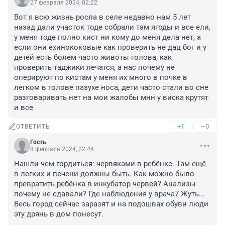
27 февраля 2024, 02:22
Вот я всю жизнь росла в селе недавно нам 5 лет 
назад дали участок тоде собрали там ягоды и все ели, 
у меня тоде полно кист ни кому до меня дела нет, а 
если они ехинококовые как проверить не дац бог и у 
детей есть болем часто животы голова, как 
проверить таджики лечатся, а нас почему не 
оперируют по кистам у меня их много в почке в 
легком в голове пазухе носа, дети часто стали во сне 
разговаривать нет на мои жалобы мнн у виска крутят 
и все
+1
–0
ОТВЕТИТЬ
Гость
8 февраля 2024, 22:44
Нашли чем гордиться: червяками в ребёнке. Там ещё 
в легких и печени должны быть. Как можно было 
превратить ребёнка в инкубатор червей? Анализы 
почему не сдавали? Где наблюдения у врача7 Жуть... 
Весь город сейчас заразят и на подошвах обуви люди 
эту дрянь в дом понесут.