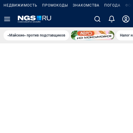
НЕДВИЖИМОСТЬ
ПРОМОКОДЫ
ЗНАКОМСТВА
ПОГОДА
ФО
«Майские» против подставщиков
Налог 