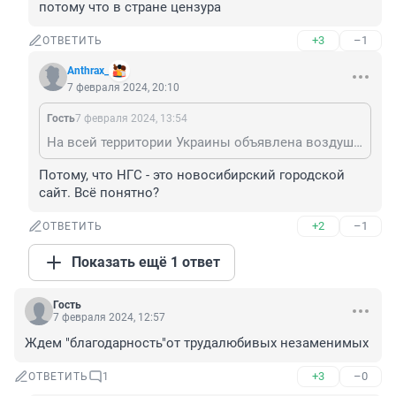
потому что в стране цензура
+3
–1
ОТВЕТИТЬ
Anthrax_
7 февраля 2024, 20:10
Гость
7 февраля 2024, 13:54
На всей территории Украины объявлена воздушная тревога, гремят множественные взрывы 👍💥 ▪ Прилёты в Николаеве и Харькове. ▪ По словам мэра Киева, несколько взрывов прозвучало в Киеве. ▪ Также украинские СМИ пишут о взрывах в Днепропетровске и Харьковской области. ▪ Кроме того, сообщается о взрывах в городах Дрогобыч и Самбор во Львовской области. ▪ Новые взрывы раздались в Киеве и Ивано-Франковске. Почему НГС ничего не освещает?
Потому, что НГС - это новосибирский городской 
сайт. Всё понятно?
+2
–1
ОТВЕТИТЬ
Показать ещё 1 ответ
Гость
7 февраля 2024, 12:57
Ждем "благодарность"от трудалюбивых незаменимых
+3
–0
ОТВЕТИТЬ
1