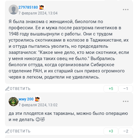
279785180
7 февраля 2024, 13:04
Я была знакома с женщиной, биологом по 
профессии. Ее и мужа после разгрома гинетиков в 
1948 году вышвырнули с работы. Они с трудом 
устроились скотниками в колхозе в Таджикистане, их 
и оттуда пытались уволить, но председатель 
заартачился: "Какое мне дело, кто мои скотники, если 
у меня никогда таких овец не было." Выбрались 
биологи оттуда, когда организовали Сибирское 
отделение РАН, и их старший сын привез огромного 
червя в легком, родители не удивлялись.
+5
–1
ОТВЕТИТЬ
жму 200
7 февраля 2024, 13:02
да эти плодятся как тараканы, можно было операцию 
и не делать 😉🤣
+3
–2
ОТВЕТИТЬ