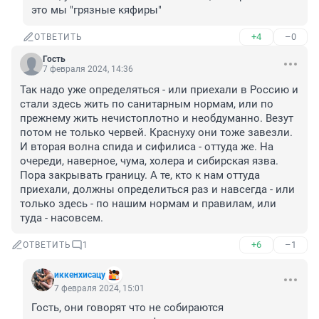
это мы "грязные кяфиры"
+4
–0
ОТВЕТИТЬ
Гость
7 февраля 2024, 14:36
Так надо уже определяться - или приехали в Россию и 
стали здесь жить по санитарным нормам, или по 
прежнему жить нечистоплотно и необдуманно. Везут 
потом не только червей. Краснуху они тоже завезли. 
И вторая волна спида и сифилиса - оттуда же. На 
очереди, наверное, чума, холера и сибирская язва. 
Пора закрывать границу. А те, кто к нам оттуда 
приехали, должны определиться раз и навсегда - или 
только здесь - по нашим нормам и правилам, или 
туда - насовсем.
+6
–1
ОТВЕТИТЬ
1
иккенхисацу
7 февраля 2024, 15:01
Гость, они говорят что не собираются 