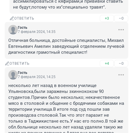
ассимилироваться с кяфирами,и прививки ставить 
не будут,потому что их"специально травят".
+3
–0
ОТВЕТИТЬ
Гость
7 февраля 2024, 14:35
Отличная больница, достойные специалисты, Михаил 
Евгеньевич Амелин заведующий отделением лучевой 
диагностики грамотный специалист!
+4
–0
ОТВЕТИТЬ
Гость
7 февраля 2024, 14:25
несколько лет назад в военном училище 
Ульяновска,были заражены эхиннококом 90 
студентов.Причин было несколько; некачественное 
мясо в столовой и общение с бродячими собаками на 
территории училища.В итоге под суд пошли зав 
производсва столовой.Так что этот паразит не 
только в Таджикистане есть.У нас его полно.В той же 
обл.больнице несколько лет назад удаляли такую же 