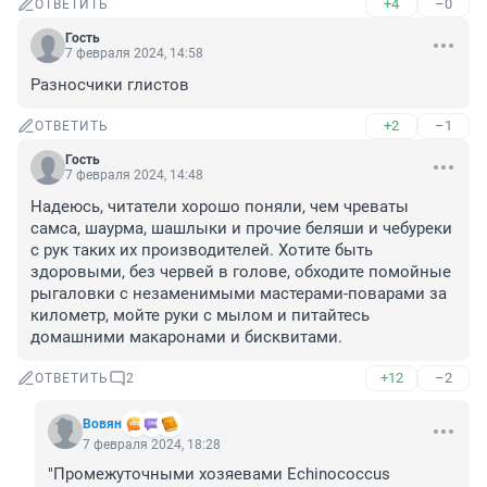
+4
–0
ОТВЕТИТЬ
Гость
7 февраля 2024, 14:58
Разносчики глистов
+2
–1
ОТВЕТИТЬ
Гость
7 февраля 2024, 14:48
Надеюсь, читатели хорошо поняли, чем чреваты 
самса, шаурма, шашлыки и прочие беляши и чебуреки 
с рук таких их производителей. Хотите быть 
здоровыми, без червей в голове, обходите помойные 
рыгаловки с незаменимыми мастерами-поварами за 
километр, мойте руки с мылом и питайтесь 
домашними макаронами и бисквитами.
+12
–2
ОТВЕТИТЬ
2
Вовян
7 февраля 2024, 18:28
"Промежуточными хозяевами Echinococcus 