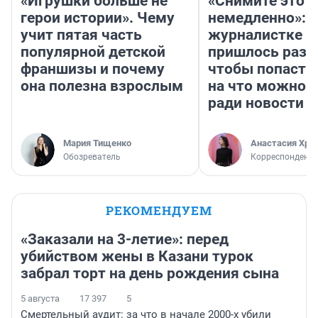
«Игрушки больше не
«Снимите это
герои истории». Чему
немедленно»:
учит пятая часть
журналистке Н
популярной детской
пришлось разд
франшизы и почему
чтобы попасть 
она полезна взрослым
на что можно 
ради новости
Мария Тищенко
Анастасия Хри
Обозреватель
Корреспондент
РЕКОМЕНДУЕМ
«Заказали на 3-летие»: перед
убийством жены в Казани турок
забрал торт на день рождения сына
5 августа
17 397
5
Смертельный аудит: за что в начале 2000-х убили