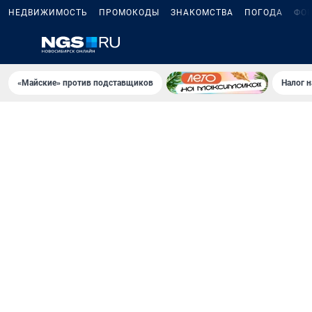
НЕДВИЖИМОСТЬ
ПРОМОКОДЫ
ЗНАКОМСТВА
ПОГОДА
ФО
«Майские» против подставщиков
Налог 