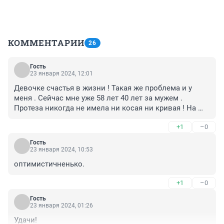
КОММЕНТАРИИ
26
Гость
23 января 2024, 12:01
Девочке счастья в жизни ! Такая же проблема и у 
меня . Сейчас мне уже 58 лет 40 лет за мужем . 
Протеза никогда не имела ни косая ни кривая ! На 
дураков, что в детстве, что потом внимания не 
+1
–0
обращала . Двое дочерей двое внуков . Образование 
высшее работала до пенсии. Замуж вышла в 19 лет 
Гость
еще в институте в браке счастлива и друзьями с 
23 января 2024, 10:53
приятелями не обделена ! Внуки ласково называют 
оптимистичненько.
мою руку культяпкой мне прикольно .По дому делаю 
все как нормальный человек Только два минуса 
+1
–0
феном так и не научилась укладывать волосы и 
перчатки кожаные не поносила но ничего живем и 
Гость
23 января 2024, 01:26
так в варежках и с бигудями накручиваю сама 
Счастье тебе ребенок и видимо таких как мы много !
Удачи!