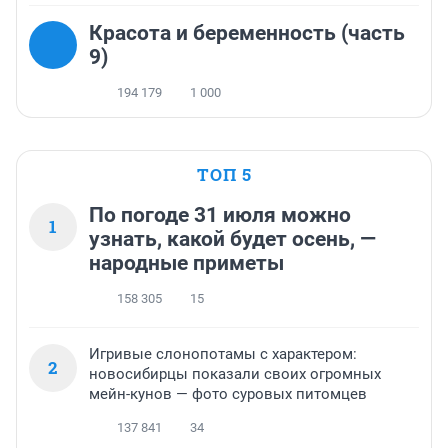
Красота и беременность (часть
9)
194 179
1 000
ТОП 5
По погоде 31 июля можно
1
узнать, какой будет осень, —
народные приметы
158 305
15
Игривые слонопотамы с характером:
2
новосибирцы показали своих огромных
мейн-кунов — фото суровых питомцев
137 841
34