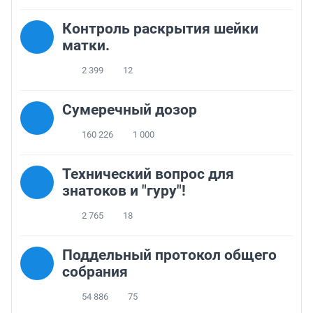
Контроль раскрытия шейки
матки.
2 399
12
Сумеречный дозор
160 226
1 000
Технический вопрос для
знатоков и "гуру"!
2 765
18
Поддельный протокол общего
собрания
54 886
75