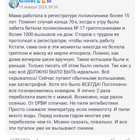
NaTaSHka
10 января 2024, 09:39
Мама работала в регистратуре поликлиники более 15 
лет. Помнит случай конца 70-х, когда к утру была 
забита битком поликлиника № 17 гриппозниками и 
более 1000 вызывов на дом. Сторож с трудом ее 
протолкал к регистратуре, чтобы начать работу. 
Кстати, сама она в эти моменты никогда не болела 
гриппом и маску из марли игнорила. Помню, как 
дома вечером шили вручную. Такие вспышки были и 
раньше. Только писать об этом было нельзя. Так как у 
нас всё ДОЛЖНО БЫЛО БЫТЬ идеально. Всё 
скрывалось! Сейчас пугают обычными вспышками, 
как катастрофой. Хотя это было ВСЕГДА! Поголовно 
все познакомились ковидом. Я лично 2 раза 
переболела вместе с мамой. Возможно, еще разок 
осенью. От ОРВИ отличаю. Не пили антибиотики. 
Просто снижали температуру, если невмоготу. И пили 
много воды. Перед новым годом многие уже 
переболели чем-то. Можно сказать, повально. И все 
эти пугалки уже не вызывают паники.
+2
–0