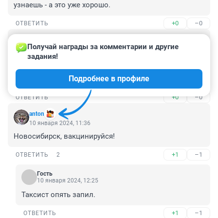
узнаешь - а это уже хорошо.
+0
–0
ОТВЕТИТЬ
Гость
10 января 2024, 11:51
Получай награды за комментарии и другие 
задания!
Если раньше простуды легко переносились на ногах, 
то теперь... Лечь и не вставать неделю минимум. И 
Подробнее в профиле
различные последствия
+0
–0
ОТВЕТИТЬ
аnton
10 января 2024, 11:36
Новосибирск, вакцинируйся!
+1
–1
ОТВЕТИТЬ
2
Гость
10 января 2024, 12:25
Таксист опять запил.
+1
–1
ОТВЕТИТЬ