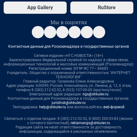
App Gallery
RuStore
Мы в соцсетях
Контактные данные для Роскомнадзора и государственных органов
Сетевое издание «НГС.НОВОСТИ» (18+)
Зарегистрировано Федеральной службой по надзору в сфере связи,
информационных технологий и массовых коммуникаций (Роскомнадзор)
Регистрационный номер ЭЛ № ФС 77— 84683
Учредитель: Общество с ограниченной ответственностью "ИНТЕРНЕТ
ТЕХНОЛОГИИ"
Главный редактор: Громкова Елена Александровна
Адрес редакции: 630099, Россия, Новосибирск, ул. Ленина, д. 12, 6 этаж,
телефон 8 (383) 212-52-52, 8 (923) 157-00-00 (круглосуточно)
Электронный адрес редакции:
ngs@shkulev.ru
Контактные данные для Роскомнадзора и государственных органов:
juristnsk@shkulev.ru
Техподдержка:
help@shkulev.ru
или воспользуйтесь
веб-формой
Связаться с отделом продаж: 8 (383) 212-52-52, 8 (800) 200-03-83 (звонок
с сотового бесплатный),
reklamangs@shkulev.ru
Редакция сайта не несет ответственности за достоверность
информации, содержащейся в рекламных объявлениях.