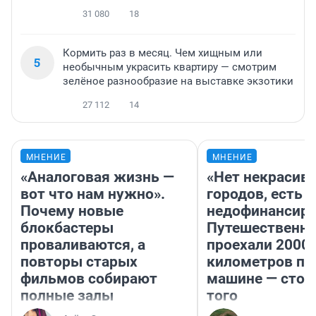
31 080
18
Кормить раз в месяц. Чем хищным или
5
необычным украсить квартиру — смотрим
зелёное разнообразие на выставке экзотики
27 112
14
МНЕНИЕ
МНЕНИЕ
«Аналоговая жизнь —
«Нет некрасив
вот что нам нужно».
городов, есть
Почему новые
недофинансиро
блокбастеры
Путешественн
проваливаются, а
проехали 2000
повторы старых
километров по 
фильмов собирают
машине — стои
полные залы
того