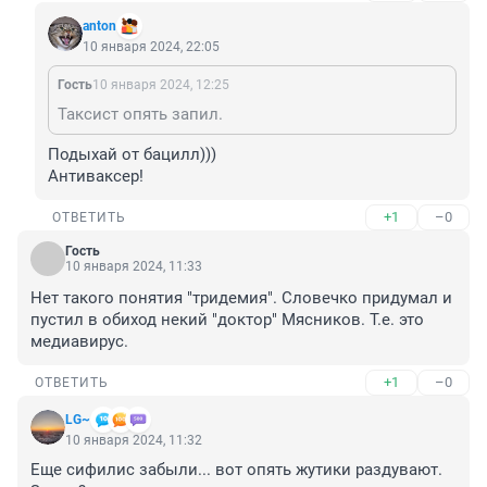
аnton
10 января 2024, 22:05
Гость
10 января 2024, 12:25
Таксист опять запил.
Подыхай от бацилл))) 

Антиваксер!
+1
–0
ОТВЕТИТЬ
Гость
10 января 2024, 11:33
Нет такого понятия "тридемия". Словечко придумал и 
пустил в обиход некий "доктор" Мясников. Т.е. это 
медиавирус.
+1
–0
ОТВЕТИТЬ
LG~
10 января 2024, 11:32
Еще сифилис забыли... вот опять жутики раздувают. 