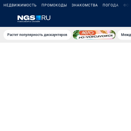
НЕДВИЖИМОСТЬ
ПРОМОКОДЫ
ЗНАКОМСТВА
ПОГОДА
ФО
Растет популярность дискаунтеров
Межд