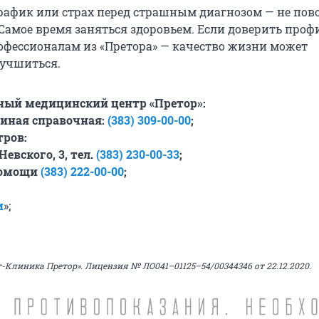
афик или страх перед страшным диагнозом — не пов
. Самое время заняться здоровьем. Если доверить про
офессионалам из «Претора» — качество жизни может
лучшиться.
ый медицинский центр «Претор»:
единая справочная:
(383) 309-00-00
;
тров:
Невского, 3, тел.
(383) 230-00-33
;
помощи
(383) 222-00-00
;
и
»;
Клиника Претор». Лицензия № ЛО041–01125–54/00344346 от 22.12.2020.