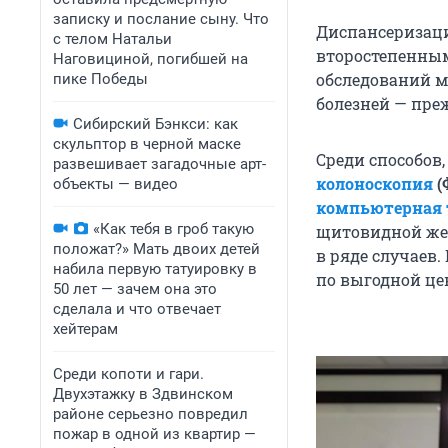
записку и послание сыну. Что
Диспансеризацие
с телом Натальи
второстепенным
Наговициной, погибшей на
обследований м
пике Победы
болезней — пре
Сибирский Бэнкси: как
скульптор в черной маске
Среди способов
развешивает загадочные арт-
колоноскопия
(
объекты — видео
компьютерная 
«Как тебя в гроб такую
щитовидной жел
положат?» Мать двоих детей
в ряде случаев.
набила первую татуировку в
по выгодной це
50 лет — зачем она это
сделала и что отвечает
хейтерам
Среди копоти и гари.
Двухэтажку в Здвинском
районе серьезно повредил
пожар в одной из квартир —