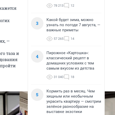
78 213
12
 кажется
Какой будет зима, можно
ногих
3
узнать по погоде 7 августа, —
важные приметы
57 265
14
ях, —
Пирожное «Картошка»:
го таза и
4
классический рецепт в
едования
домашних условиях с тем
 пройти
самым вкусом из детства
31 040
18
Кормить раз в месяц. Чем
5
хищным или необычным
украсить квартиру — смотрим
зелёное разнообразие на
выставке экзотики