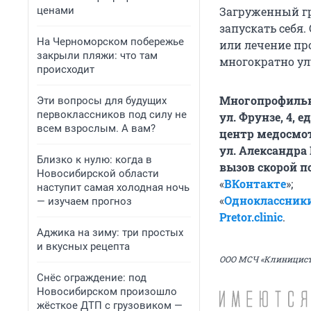
Загруженный гр
ценами
запускать себя
На Черноморском побережье
или лечение пр
закрыли пляжи: что там
многократно у
происходит
Многопрофильн
Эти вопросы для будущих
первоклассников под силу не
ул. Фрунзе, 4, 
всем взрослым. А вам?
центр медосмо
ул. Александра 
Близко к нулю: когда в
вызов скорой 
Новосибирской области
«
ВКонтакте
»;
наступит самая холодная ночь
«
Одноклассник
— изучаем прогноз
Pretor.clinic
.
Аджика на зиму: три простых
и вкусных рецепта
ООО МСЧ «Клиницист-
Снёс ограждение: под
Новосибирском произошло
жёсткое ДТП с грузовиком —