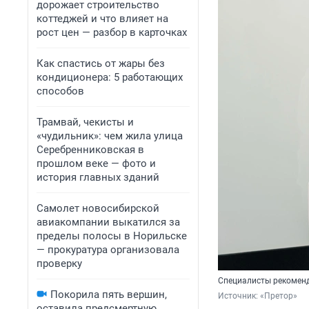
дорожает строительство
коттеджей и что влияет на
рост цен — разбор в карточках
Как спастись от жары без
кондиционера: 5 работающих
способов
Трамвай, чекисты и
«чудильник»: чем жила улица
Серебренниковская в
прошлом веке — фото и
история главных зданий
Самолет новосибирской
авиакомпании выкатился за
пределы полосы в Норильске
— прокуратура организовала
проверку
Специалисты рекоменд
Покорила пять вершин,
Источник: 
«Претор»
оставила предсмертную