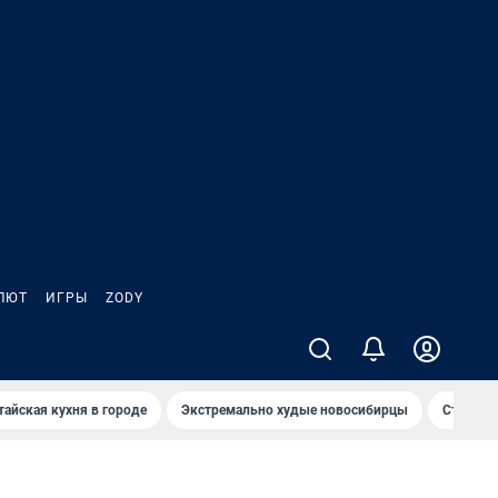
ЛЮТ
ИГРЫ
ZODY
тайская кухня в городе
Экстремально худые новосибирцы
Старт те