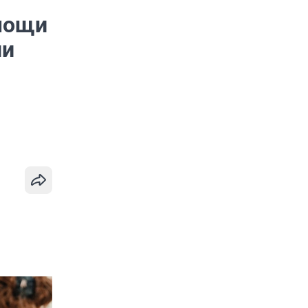
омощи
ни