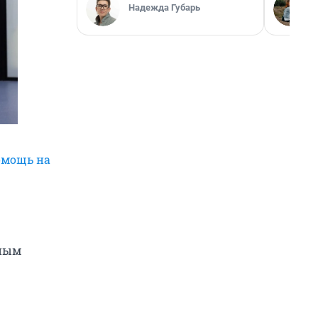
Надежда Губарь
омощь на
жным