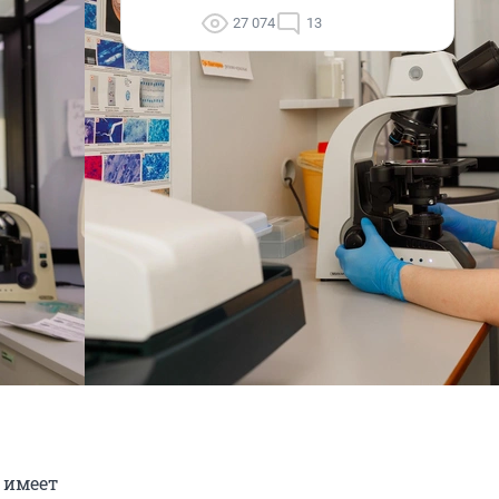
27 074
13
» имеет