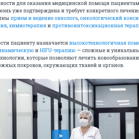
ности для оказания медицинской помощи пациентам,
лезнь уже подтверждена и требует конкретного лечени
упны
прием и ведение онколога
,
онкологический конс
пия
,
химиотерапия
и
противоинтоксикационная тера
сти пациенту назначается
высокотехнологичная пом
инамическую
и
HIFU-терапию
— сложные и уникальн
хнологии, которые позволяют лечить новообразовани
жных покровов, окружающих тканей и органов.