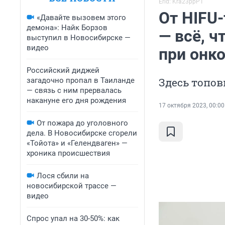
Erid: Kra23ppP1
От HIFU
«Давайте вызовем этого
демона»: Найк Борзов
— всё, 
выступил в Новосибирске —
видео
при онк
Российский диджей
Здесь топо
загадочно пропал в Таиланде
— связь с ним прервалась
накануне его дня рождения
17 октября 2023, 00:00
От пожара до уголовного
дела. В Новосибирске сгорели
«Тойота» и «Гелендваген» —
хроника происшествия
Лося сбили на
новосибирской трассе —
видео
Спрос упал на 30-50%: как