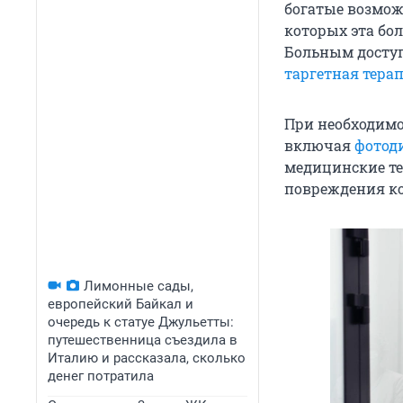
богатые возмож
которых эта бо
Больным дост
таргетная тера
При необходимо
включая
фотод
медицинские те
повреждения ко
Лимонные сады,
европейский Байкал и
очередь к статуе Джульетты:
путешественница съездила в
Италию и рассказала, сколько
денег потратила