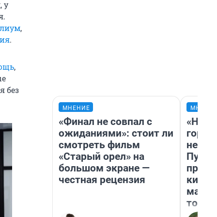
 у
я.
илиум
,
пия
.
ощь
,
ые
я без
МНЕНИЕ
МНЕНИ
«Финал не совпал с
«Нет 
ожиданиями»: стоит ли
городо
смотреть фильм
недоф
«Старый орел» на
Путеш
большом экране —
проех
честная рецензия
килом
машин
того