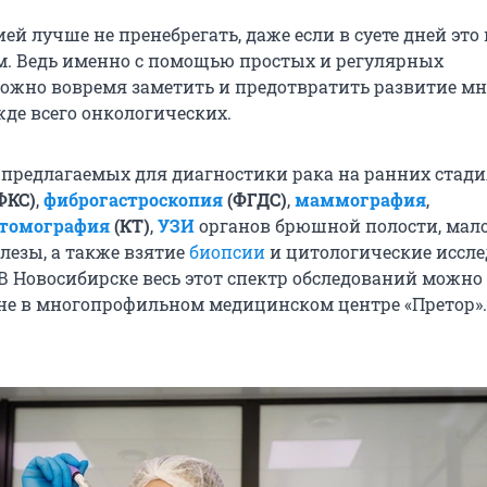
й лучше не пренебрегать, даже если в суете дней это
. Ведь именно с помощью простых и регулярных
ожно вовремя заметить и предотвратить развитие м
жде всего онкологических.
, предлагаемых для диагностики рака на ранних стади
ФКС)
,
фиброгастроскопия
(ФГДС)
,
маммография
,
томография
(КТ)
,
УЗИ
органов брюшной полости, мало
езы, а также взятие
биопсии
и цитологические иссл
 В Новосибирске весь этот спектр обследований можно
не в многопрофильном медицинском центре «Претор».