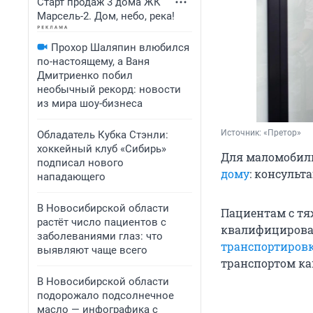
Старт продаж 3 дома ЖК
Марсель-2. Дом, небо, река!
Прохор Шаляпин влюбился
по-настоящему, а Ваня
Дмитриенко побил
необычный рекорд: новости
из мира шоу-бизнеса
Источник: 
«Претор»
Обладатель Кубка Стэнли:
хоккейный клуб «Сибирь»
Для маломобил
подписал нового
дому
: консульт
нападающего
В Новосибирской области
Пациентам с тя
растёт число пациентов с
квалифициров
заболеваниями глаз: что
транспортировк
выявляют чаще всего
транспортом ка
В Новосибирской области
подорожало подсолнечное
масло — инфографика с