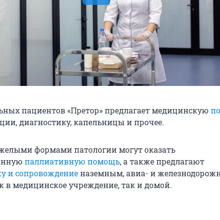
ьных пациентов «Претор» предлагает медицинскую
п
ации, диагностику, капельницы и прочее.
желыми формами патологии могут оказать
анную
паллиативную помощь
, а также предлагают
у и сопровождение
наземным, авиа- и железнодоро
к в медицинское учреждение, так и домой.