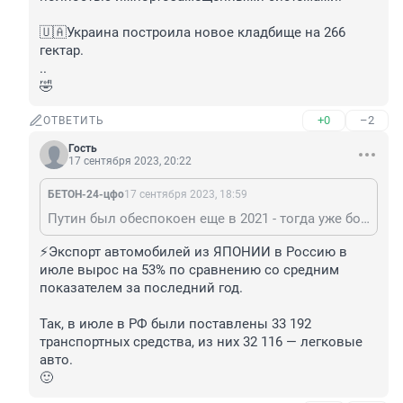
🇺🇦Украина построила новое кладбище на 266 
гектар. 

.. 

🤣
+0
–2
ОТВЕТИТЬ
Гость
17 сентября 2023, 20:22
БЕТОН-24-цфо
17 сентября 2023, 18:59
Путин был обеспокоен еще в 2021 - тогда уже борщевой набор подорожал в ТРИ раза (как и школьный набор) + россияне стали на 30% потреблять меньше МОЛОКА подорожавшего на 20% минимум - просто нет денег..
⚡️Экспорт автомобилей из ЯПОНИИ в Россию в 
июле вырос на 53% по сравнению со средним 
показателем за последний год.

Так, в июле в РФ были поставлены 33 192 
транспортных средства, из них 32 116 — легковые 
авто.

🙂