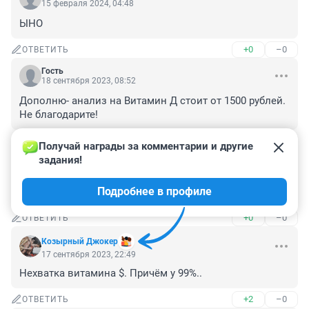
15 февраля 2024, 04:48
ЫНО
+0
–0
ОТВЕТИТЬ
Гость
18 сентября 2023, 08:52
Дополню- анализ на Витамин Д стоит от 1500 рублей.

Не благодарите!
+0
–0
ОТВЕТИТЬ
Получай награды за комментарии и другие 
задания!
Гость
18 сентября 2023, 03:31
Подробнее в профиле
Издеваются, да??
+0
–0
ОТВЕТИТЬ
Козырный Джокер
17 сентября 2023, 22:49
Нехватка витамина $. Причём у 99%..
+2
–0
ОТВЕТИТЬ