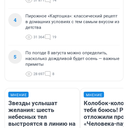
57 871
14
Пирожное «Картошка»: классический рецепт
4
в домашних условиях с тем самым вкусом из
детства
31 364
19
По погоде 8 августа можно определить,
5
насколько дождливой будет осень — важные
приметы
28 697
8
МНЕНИЕ
МНЕНИЕ
Звезды услышат
Колобок-колобо
желания: шесть
тебя боюсь! Ра
небесных тел
отложили прок
выстроятся в линию на
«Человека-пау