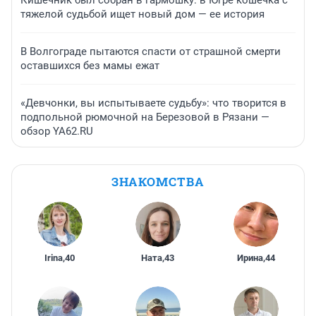
Кишечник был собран в гармошку: в Югре кошечка с
тяжелой судьбой ищет новый дом — ее история
В Волгограде пытаются спасти от страшной смерти
оставшихся без мамы ежат
«Девчонки, вы испытываете судьбу»: что творится в
подпольной рюмочной на Березовой в Рязани —
обзор YA62.RU
ЗНАКОМСТВА
Irina
,
40
Ната
,
43
Ирина
,
44