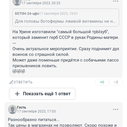
17 сентября 2023, 20:25
БЕТОН-24-цфо
17 сентября 2023, 19:01
Для головы ботофермы лживой витамины не нужны - они заряжаются пропагандой ТВ
На Урине изготавили "самый большой трЫзуб", 
который заменит герб СССР в руках Родины-матери. 

---

Очень актуальное мероприятие. Сразу поднимет дух 
воинов со страшной силой.

Может даже поменьше придётся с собачьими лассо 
призывников ловить.

🤣🤣🤣
+0
–2
ОТВЕТИТЬ
Показать ещё 1 ответ
Гость
17 сентября 2023, 17:03
Разнообразно питаться...

Так цены в магазинах не позволяют. Скоро похоже и 