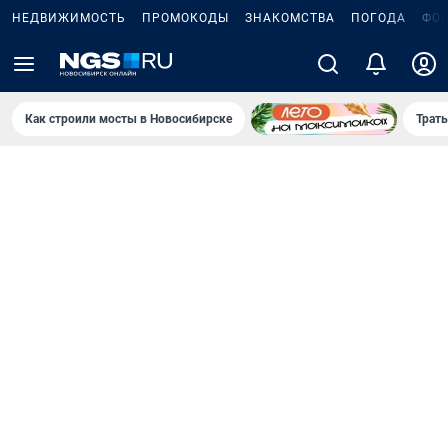
НЕДВИЖИМОСТЬ
ПРОМОКОДЫ
ЗНАКОМСТВА
ПОГОДА
ФО
Как строили мосты в Новосибирске
Траты