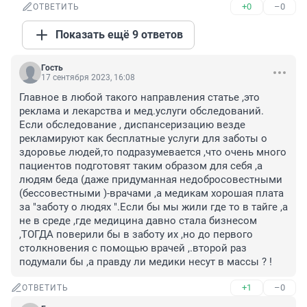
+0
–0
ОТВЕТИТЬ
Показать ещё 9 ответов
Гость
17 сентября 2023, 16:08
Главное в любой такого направления статье ,это 
реклама и лекарства и мед.услуги обследований. 
Если обследование , диспансеризацию везде 
рекламируют как бесплатные услуги для заботы о 
здоровье людей,то подразумевается ,что очень много 
пациентов подготовят таким образом для себя ,а 
людям беда (даже придуманная недобросовестными 
(бессовестными )-врачами ,а медикам хорошая плата 
за "заботу о людях ".Если бы мы жили где то в тайге ,а 
не в среде ,где медицина давно стала бизнесом 
,ТОГДА поверили бы в заботу их ,но до первого 
столкновения с помощью врачей ,.второй раз 
подумали бы ,а правду ли медики несут в массы ? !
+1
–0
ОТВЕТИТЬ