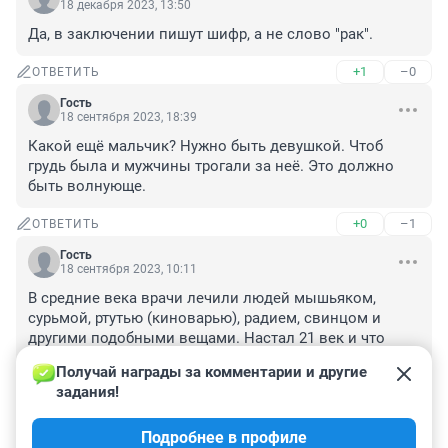
18 декабря 2023, 13:50
Да, в заключении пишут шифр, а не слово "рак".
+1
–0
ОТВЕТИТЬ
Гость
18 сентября 2023, 18:39
Какой ещё мальчик? Нужно быть девушкой. Чтоб 
грудь была и мужчины трогали за неё. Это должно 
быть волнующе.
+0
–1
ОТВЕТИТЬ
Гость
18 сентября 2023, 10:11
В средние века врачи лечили людей мышьяком, 
сурьмой, ртутью (киноварью), радием, свинцом и 
другими подобными вещами. Настал 21 век и что 
изменилось? Принципиально ничего! Изменились 
Получай награды за комментарии и другие 
лишь нюансы того, как людей травят. Яды стали 
задания!
более извращенные, и назвали всё это 
"химиотерапией". А по сути такое же средневековое 
Подробнее в профиле
мракобесие.