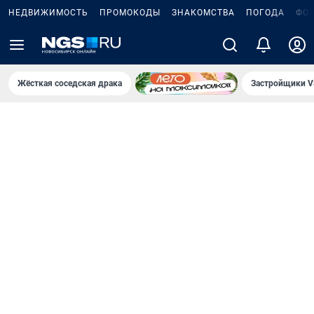
НЕДВИЖИМОСТЬ
ПРОМОКОДЫ
ЗНАКОМСТВА
ПОГОДА
ФО
Жёсткая соседская драка
Застройщики V