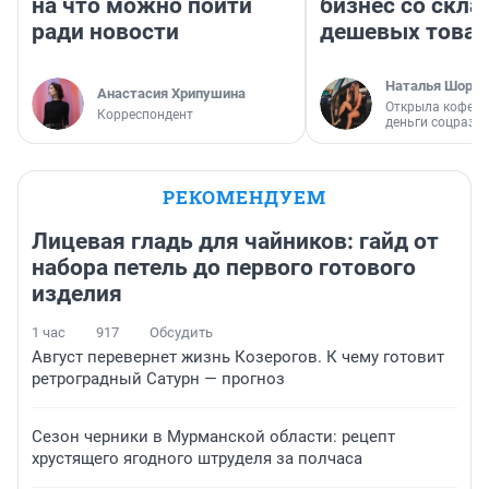
на что можно пойти
бизнес со скл
ради новости
дешевых това
Наталья Шорох
Анастасия Хрипушина
Открыла кофейн
Корреспондент
деньги соцразв
РЕКОМЕНДУЕМ
Лицевая гладь для чайников: гайд от
набора петель до первого готового
изделия
1 час
917
Обсудить
Август перевернет жизнь Козерогов. К чему готовит
ретроградный Сатурн — прогноз
Сезон черники в Мурманской области: рецепт
хрустящего ягодного штруделя за полчаса