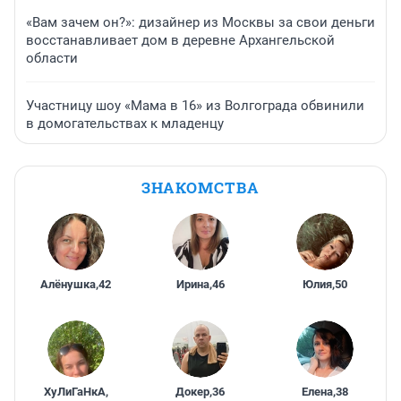
«Вам зачем он?»: дизайнер из Москвы за свои деньги
восстанавливает дом в деревне Архангельской
области
Участницу шоу «Мама в 16» из Волгограда обвинили
в домогательствах к младенцу
ЗНАКОМСТВА
Алёнушка
,
42
Ирина
,
46
Юлия
,
50
ХуЛиГаНкА
,
Докер
,
36
Елена
,
38