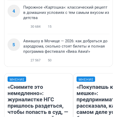
Пирожное «Картошка»: классический рецепт
4
в домашних условиях с тем самым вкусом из
детства
30 684
15
Авиашоу в Мочище — 2026: как добраться до
5
аэродрома, сколько стоят билеты и полная
программа фестиваля «Вива Авиа!»
27 567
50
МНЕНИЕ
МНЕНИЕ
«Снимите это
«Покупаешь ко
немедленно»:
мешке»:
журналистке НГС
предпринимат
пришлось раздеться,
рассказала, как
чтобы попасть в суд, —
самом деле ус