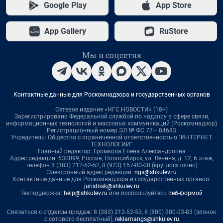
Google Play
App Store
App Gallery
RuStore
Мы в соцсетях
Контактные данные для Роскомнадзора и государственных органов
Сетевое издание «НГС.НОВОСТИ» (18+)
Зарегистрировано Федеральной службой по надзору в сфере связи,
информационных технологий и массовых коммуникаций (Роскомнадзор)
Регистрационный номер ЭЛ № ФС 77— 84683
Учредитель: Общество с ограниченной ответственностью "ИНТЕРНЕТ
ТЕХНОЛОГИИ"
Главный редактор: Громкова Елена Александровна
Адрес редакции: 630099, Россия, Новосибирск, ул. Ленина, д. 12, 6 этаж,
телефон 8 (383) 212-52-52, 8 (923) 157-00-00 (круглосуточно)
Электронный адрес редакции:
ngs@shkulev.ru
Контактные данные для Роскомнадзора и государственных органов:
juristnsk@shkulev.ru
Техподдержка:
help@shkulev.ru
или воспользуйтесь
веб-формой
Связаться с отделом продаж: 8 (383) 212-52-52, 8 (800) 200-03-83 (звонок
с сотового бесплатный),
reklamangs@shkulev.ru